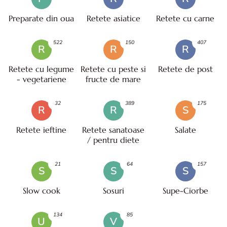
Preparate din oua
Retete asiatice
Retete cu carne
522
150
407
R
R
R
Retete cu legume
Retete cu peste si
Retete de post
- vegetariene
fructe de mare
32
389
175
R
R
S
Retete ieftine
Retete sanatoase
Salate
/ pentru diete
21
64
157
S
S
S
Slow cook
Sosuri
Supe-Ciorbe
134
85
U
V