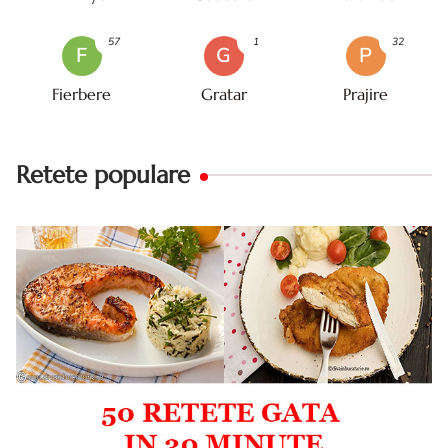
57
1
32
F
G
P
Fierbere
Gratar
Prajire
Retete populare