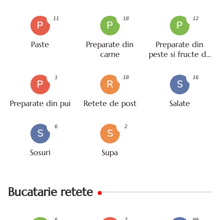
11
18
12
P
P
P
Paste
Preparate din
Preparate din
carne
peste si fructe de
mare
1
18
16
P
R
S
Preparate din pui
Retete de post
Salate
6
2
S
S
Sosuri
Supa
Bucatarie retete
6
7
99