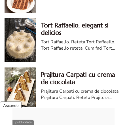
de padure Magia combinatiei de
ciocolata si alune Tortul Ferrero Rocher
este o adevarataincantare ...
Tort Raffaello, elegant si
delicios
Tort Raffaello. Reteta Tort Raffaello.
Tort Raffaello reteta. Cum faci Tort
Raffaello. Tort Raffaello cea mai buna
reteta
Prajitura Carpati cu crema
de ciocolata
Prajitura Carpati cu crema de ciocolata.
Prajitura Carpati. Reteta Prajitura
Carpati. Cum faci Prajitura Carpati cu
crema de ciocolata,
Prajitura Kati cu foaie