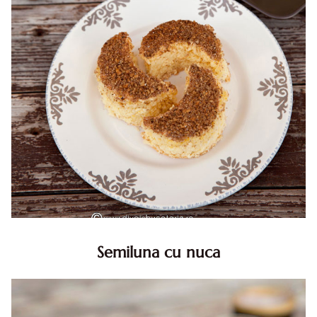
Semiluna cu nuca
Semiluna cu nuca. Prajitura semiluna cu nuca. Prajitura
Semiluna. Prajitura simpla semiluna cu nuci. Semiluna cu
nuca pufoasa