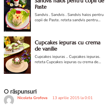
Sandvis haios pentru copii de
Paste
Sandvis . Sandvis . Sandvis haios pentru
copii de Paste. reteta sandvis pentru
copii de Paste. reteta pentru copii de
Paste. Sandvis pentru copii diva
Cupcakes iepuras cu crema
de vanilie
Cupcakes iepuras .. Cupcakes iepuras.
reteta Cupcakes iepuras cu crema de
vanilie. Cupcakes iepuras reteta diva in
bucatarie. Cupcakes iepuras pentru
Pasti
0 răspunsuri
Nicoleta Grofova
13 aprilie 2015 la 0:01