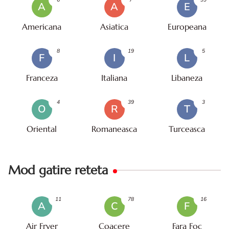
A
A
E
Americana
Asiatica
Europeana
8
19
5
F
I
L
Franceza
Italiana
Libaneza
4
39
3
O
R
T
Oriental
Romaneasca
Turceasca
Mod gatire reteta
11
78
16
A
C
F
Air Fryer
Coacere
Fara Foc