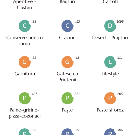
Aperitive -
Bauturi
Cartofi
Gustari
98
413
1095
C
C
D
Conserve pentru
Craciun
Desert - Prajituri
iarna
88
43
111
G
G
L
Garnitura
Gatesc cu
Lifestyle
Prietenii
187
321
205
P
P
P
Paine-grisine-
Paşte
Paste si orez
pizza-cozonaci
56
55
386
P
R
R