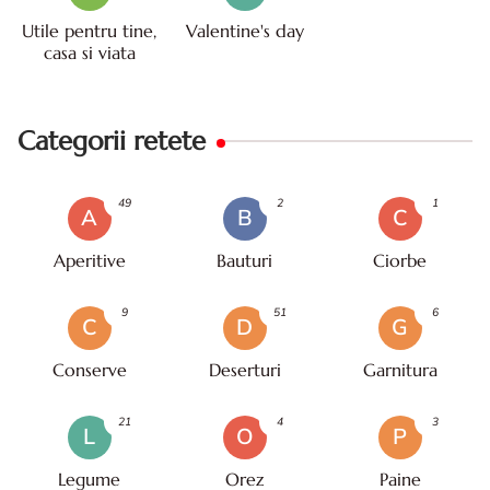
Utile pentru tine,
Valentine's day
casa si viata
Categorii retete
49
2
1
A
B
C
Aperitive
Bauturi
Ciorbe
9
51
6
C
D
G
Conserve
Deserturi
Garnitura
21
4
3
L
O
P
Legume
Orez
Paine