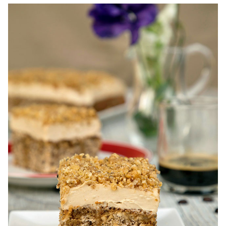
napolitane. Prajitura cu foi de napolitane diva in bucatarie.
Prajitura napolitana cu caramel si nuca diva