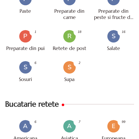
Paste
Preparate din
Preparate din
carne
peste si fructe de
mare
1
18
16
P
R
S
Preparate din pui
Retete de post
Salate
6
2
S
S
Sosuri
Supa
Bucatarie retete
6
7
99
A
A
E
Americana
Asiatica
Europeana