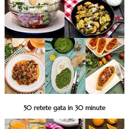
50 retete gata in 30 minute
50 retete gata in 30 minute. 50 idei retete gata in 30
minute. Retete rapide. Retete rapide de mancare. Idei
retete mancare rapid