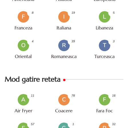
8
19
5
F
I
L
Franceza
Italiana
Libaneza
4
39
3
O
R
T
Oriental
Romaneasca
Turceasca
Mod gatire reteta
11
78
16
A
C
F
Air Fryer
Coacere
Fara Foc
57
1
32