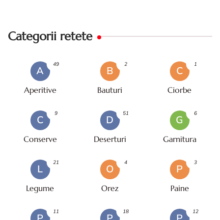
Categorii retete
49
2
1
A
B
C
Aperitive
Bauturi
Ciorbe
9
51
6
C
D
G
Conserve
Deserturi
Garnitura
21
4
3
L
O
P
Legume
Orez
Paine
11
18
12
P
P
P