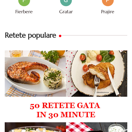
F
G
P
Fierbere
Gratar
Prajire
Retete populare