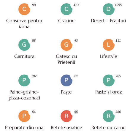
98
413
1095
C
C
D
Conserve pentru
Craciun
Desert - Prajituri
iarna
88
43
111
G
G
L
Garnitura
Gatesc cu
Lifestyle
Prietenii
187
321
205
P
P
P
Paine-grisine-
Paşte
Paste si orez
pizza-cozonaci
56
55
386
P
R
R
Preparate din oua
Retete asiatice
Retete cu carne