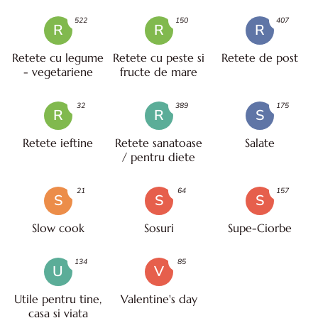
522
150
407
R
R
R
Retete cu legume
Retete cu peste si
Retete de post
- vegetariene
fructe de mare
32
389
175
R
R
S
Retete ieftine
Retete sanatoase
Salate
/ pentru diete
21
64
157
S
S
S
Slow cook
Sosuri
Supe-Ciorbe
134
85
U
V
Utile pentru tine,
Valentine's day
casa si viata