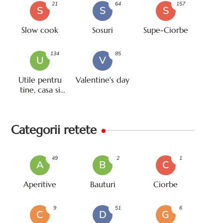
21
64
157
S
S
S
Slow cook
Sosuri
Supe-Ciorbe
134
85
U
V
Utile pentru
Valentine's day
tine, casa si
viata
Categorii retete
49
2
1
A
B
C
Aperitive
Bauturi
Ciorbe
9
51
6
C
D
G