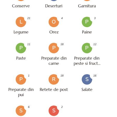
Conserve
Deserturi
Garnitura
21
4
3
L
O
P
Legume
Orez
Paine
11
18
12
P
P
P
Paste
Preparate din
Preparate din
carne
peste si fructe
de mare
1
18
16
P
R
S
Preparate din
Retete de post
Salate
pui
6
2
S
S