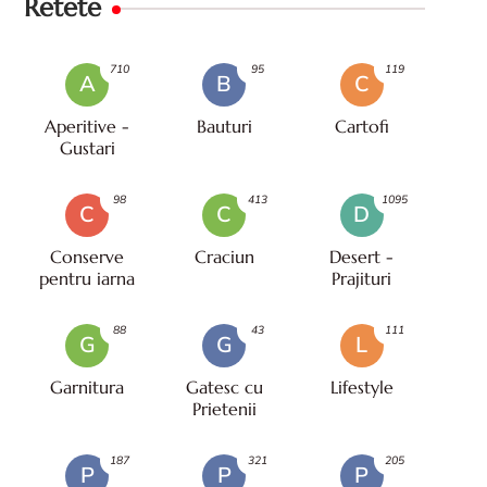
Retete
710
95
119
A
B
C
Aperitive -
Bauturi
Cartofi
Gustari
98
413
1095
C
C
D
Conserve
Craciun
Desert -
pentru iarna
Prajituri
88
43
111
G
G
L
Garnitura
Gatesc cu
Lifestyle
Prietenii
187
321
205
P
P
P