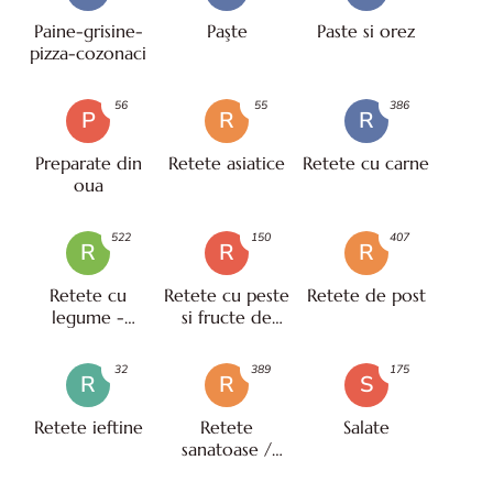
Paine-grisine-
Paşte
Paste si orez
pizza-cozonaci
56
55
386
P
R
R
Preparate din
Retete asiatice
Retete cu carne
oua
522
150
407
R
R
R
Retete cu
Retete cu peste
Retete de post
legume -
si fructe de
vegetariene
mare
32
389
175
R
R
S
Retete ieftine
Retete
Salate
sanatoase /
pentru diete