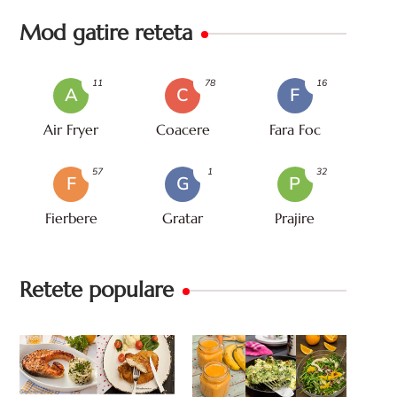
Mod gatire reteta
11
78
16
A
C
F
Air Fryer
Coacere
Fara Foc
57
1
32
F
G
P
Fierbere
Gratar
Prajire
Retete populare