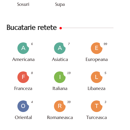
Sosuri
Supa
Bucatarie retete
6
7
99
A
A
E
Americana
Asiatica
Europeana
8
19
5
F
I
L
Franceza
Italiana
Libaneza
4
39
3
O
R
T
Oriental
Romaneasca
Turceasca