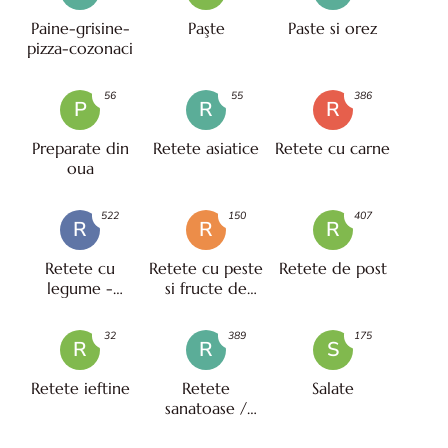
Paine-grisine-
Paşte
Paste si orez
pizza-cozonaci
56
55
386
P
R
R
Preparate din
Retete asiatice
Retete cu carne
oua
522
150
407
R
R
R
Retete cu
Retete cu peste
Retete de post
legume -
si fructe de
vegetariene
mare
32
389
175
R
R
S
Retete ieftine
Retete
Salate
sanatoase /
pentru diete