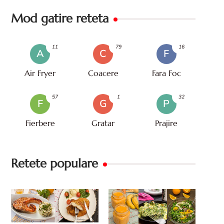
Mod gatire reteta
11
79
16
A
C
F
Air Fryer
Coacere
Fara Foc
57
1
32
F
G
P
Fierbere
Gratar
Prajire
Retete populare