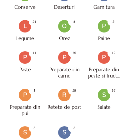
Conserve
Deserturi
Garnitura
21
4
3
L
O
P
Legume
Orez
Paine
11
18
12
P
P
P
Paste
Preparate din
Preparate din
carne
peste si fructe
de mare
1
18
16
P
R
S
Preparate din
Retete de post
Salate
pui
6
2
S
S