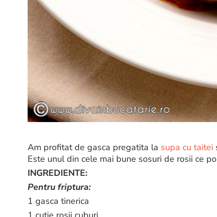
Am profitat de gasca pregatita la
supa cu taitei
Este unul din cele mai bune sosuri de rosii ce poate
INGREDIENTE:
P
entru friptura:
1 gasca tinerica
1 cutie rosii cuburi