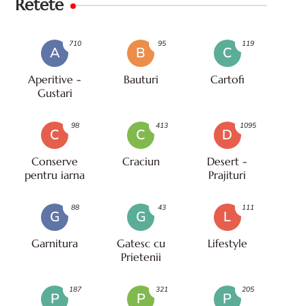
Retete
710
95
119
A
B
C
Aperitive -
Bauturi
Cartofi
Gustari
98
413
1095
C
C
D
Conserve
Craciun
Desert -
pentru iarna
Prajituri
88
43
111
G
G
L
Garnitura
Gatesc cu
Lifestyle
Prietenii
187
321
205
P
P
P