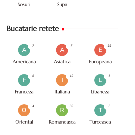
Sosuri
Supa
Bucatarie retete
7
7
99
A
A
E
Americana
Asiatica
Europeana
8
19
5
F
I
L
Franceza
Italiana
Libaneza
4
39
3
O
R
T
Oriental
Romaneasca
Turceasca