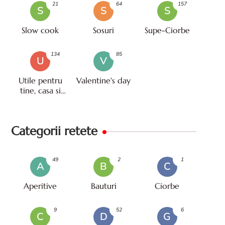
21
64
157
S
S
S
Slow cook
Sosuri
Supe-Ciorbe
134
85
U
V
Utile pentru
Valentine's day
tine, casa si
viata
Categorii retete
49
2
1
A
B
C
Aperitive
Bauturi
Ciorbe
9
52
6
C
D
G