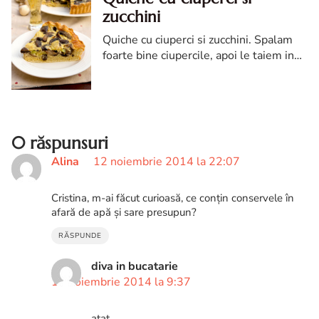
zucchini
Quiche cu ciuperci si zucchini. Spalam
foarte bine ciupercile, apoi le taiem in
felii mai groase, si le calim in ulei.
0 răspunsuri
Alina
12 noiembrie 2014 la 22:07
Cristina, m-ai făcut curioasă, ce conțin conservele în
afară de apă și sare presupun?
RĂSPUNDE
diva in bucatarie
13 noiembrie 2014 la 9:37
atat