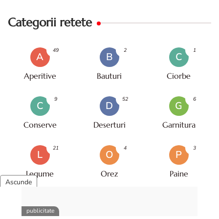
Categorii retete
49
2
1
A
B
C
Aperitive
Bauturi
Ciorbe
9
52
6
C
D
G
Conserve
Deserturi
Garnitura
21
4
3
L
O
P
Legume
Orez
Paine
11
18
12
P
P
P