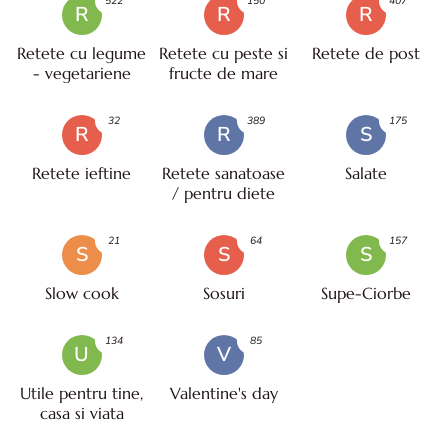
522
150
407
R
R
R
Retete cu legume
Retete cu peste si
Retete de post
- vegetariene
fructe de mare
32
389
175
R
R
S
Retete ieftine
Retete sanatoase
Salate
/ pentru diete
21
64
157
S
S
S
Slow cook
Sosuri
Supe-Ciorbe
134
85
U
V
Utile pentru tine,
Valentine's day
casa si viata