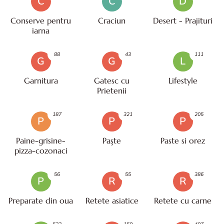
C
C
D
Conserve pentru
Craciun
Desert - Prajituri
iarna
88
43
111
G
G
L
Garnitura
Gatesc cu
Lifestyle
Prietenii
187
321
205
P
P
P
Paine-grisine-
Paşte
Paste si orez
pizza-cozonaci
56
55
386
P
R
R
Preparate din oua
Retete asiatice
Retete cu carne