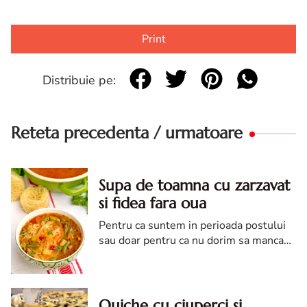
Print
Distribuie pe:
Reteta precedenta / urmatoare
Supa de toamna cu zarzavat
si fidea fara oua
Pentru ca suntem in perioada postului
sau doar pentru ca nu dorim sa mancam
carne, o supa pregatita cu legume si
fidea fara oua este solutia ideala pentru
a ne incalzi la pranz ...
Quiche cu ciuperci si