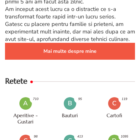
primii 5 ani am facut asta zilnic.
Am inceput acest lucru ca o distractie ce s-a
transformat foarte rapid intr-un lucru serios.
Gatesc cu placere pentru familie si prieteni, am
experimentat mult inainte, dar mai ales dupa ce am
avut site-ul, aprofundand diverse tehnici culinare.
Mai multe despre mine
Retete
710
95
119
A
B
C
Aperitive -
Bauturi
Cartofi
Gustari
98
413
1095