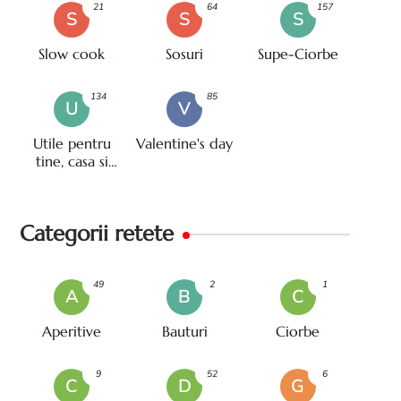
21
64
157
S
S
S
Slow cook
Sosuri
Supe-Ciorbe
134
85
U
V
Utile pentru
Valentine's day
tine, casa si
viata
Categorii retete
49
2
1
A
B
C
Aperitive
Bauturi
Ciorbe
9
52
6
C
D
G