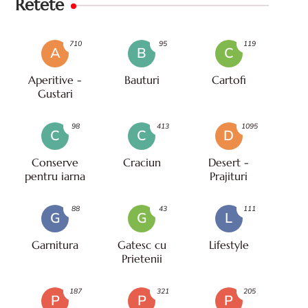
Retete
710
95
119
A
B
C
Aperitive -
Bauturi
Cartofi
Gustari
98
413
1095
C
C
D
Conserve
Craciun
Desert -
pentru iarna
Prajituri
88
43
111
G
G
L
Garnitura
Gatesc cu
Lifestyle
Prietenii
187
321
205
P
P
P