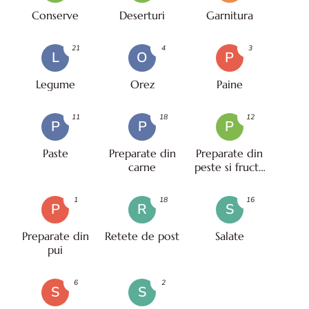
Conserve
Deserturi
Garnitura
21
4
3
L
O
P
Legume
Orez
Paine
11
18
12
P
P
P
Paste
Preparate din
Preparate din
carne
peste si fructe
de mare
1
18
16
P
R
S
Preparate din
Retete de post
Salate
pui
6
2
S
S