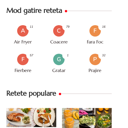
Mod gatire reteta
11
79
16
A
C
F
Air Fryer
Coacere
Fara Foc
57
1
32
F
G
P
Fierbere
Gratar
Prajire
Retete populare