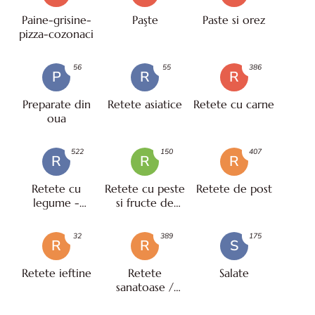
Paine-grisine-
Paşte
Paste si orez
pizza-cozonaci
56
55
386
P
R
R
Preparate din
Retete asiatice
Retete cu carne
oua
522
150
407
R
R
R
Retete cu
Retete cu peste
Retete de post
legume -
si fructe de
vegetariene
mare
32
389
175
R
R
S
Retete ieftine
Retete
Salate
sanatoase /
pentru diete