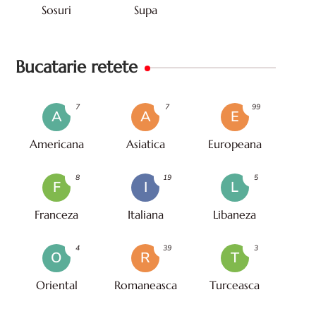
Sosuri
Supa
Bucatarie retete
7
7
99
A
A
E
Americana
Asiatica
Europeana
8
19
5
F
I
L
Franceza
Italiana
Libaneza
4
39
3
O
R
T
Oriental
Romaneasca
Turceasca