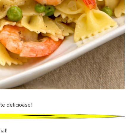
te delicioase!
nal!