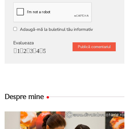
Adaugă-mă la buletinul tău informativ
Evalueaza
1
2
3
4
5
Despre mine