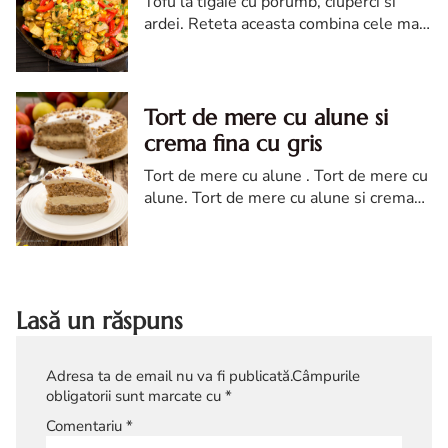
Tofu la tigaie cu porumb, ciuperci si
ardei. Reteta aceasta combina cele mai
santoase ingrediente, asa ca va invit sa
o pregatiti si veti o surpriza placuta si
gustoasa.
Tort de mere cu alune si
crema fina cu gris
Tort de mere cu alune . Tort de mere cu
alune. Tort de mere cu alune si crema
fina cu gris. reteta tort de mere cu alune
si crema de gris diva in bucatarie
Lasă un răspuns
Adresa ta de email nu va fi publicată.
Câmpurile
obligatorii sunt marcate cu
*
Comentariu
*