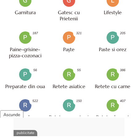
G
G
L
Garnitura
Gatesc cu
Lifestyle
Prietenii
187
321
205
P
P
P
Paine-grisine-
Paşte
Paste si orez
pizza-cozonaci
56
55
386
P
R
R
Preparate din oua
Retete asiatice
Retete cu carne
522
150
407
R
R
R
Retete cu legume
Retete cu peste si
Retete de post
- vegetariene
fructe de mare
32
389
175