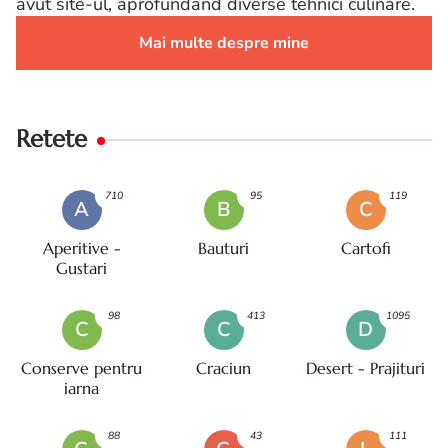
avut site-ul, aprofundand diverse tehnici culinare.
Mai multe despre mine
Retete
710
95
119
A
B
C
Aperitive -
Bauturi
Cartofi
Gustari
98
413
1095
C
C
D
Conserve pentru
Craciun
Desert - Prajituri
iarna
88
43
111