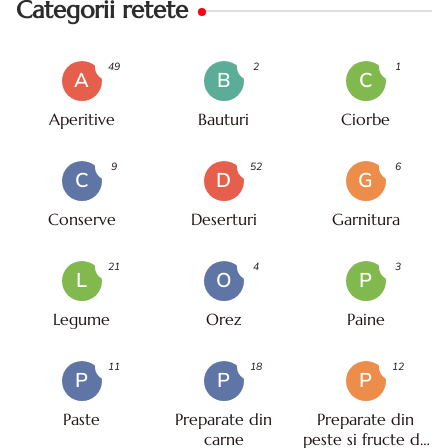
Categorii retete
49
2
1
A
B
C
Aperitive
Bauturi
Ciorbe
9
52
6
C
D
G
Conserve
Deserturi
Garnitura
21
4
3
L
O
P
Legume
Orez
Paine
11
18
12
P
P
P
Paste
Preparate din
Preparate din
carne
peste si fructe de