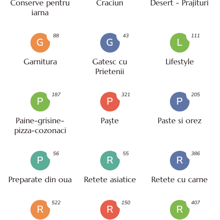
Conserve pentru
Craciun
Desert - Prajituri
iarna
88
43
111
G
G
L
Garnitura
Gatesc cu
Lifestyle
Prietenii
187
321
205
P
P
P
Paine-grisine-
Paşte
Paste si orez
pizza-cozonaci
56
55
386
P
R
R
Preparate din oua
Retete asiatice
Retete cu carne
522
150
407
R
R
R