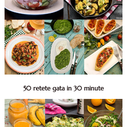
50 retete gata in 30 minute
50 retete gata in 30 minute. 50 idei retete gata in 30
minute. Retete rapide. Retete rapide de mancare. Idei
retete mancare rapid