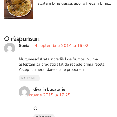
spalam bine gasca, apoi o frecam bine
cu sare, piper si cimbru, apoi o umplem
cu un mar mic, cateva crengute de
cimbru si usturoi.
0 răspunsuri
Sonia
4 septembrie 2014 la 16:02
Multumesc! Arata incredibil de frumos. Nu ma
asteptam sa pregatiti atat de repede prima reteta.
Astept cu nerabdare si alte propuneri.
RĂSPUNDE
diva in bucatarie
12 februarie 2015 la 17:25
🙂
RĂSPUNDE