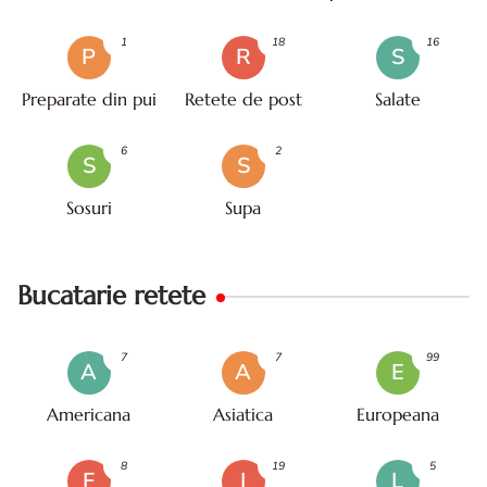
mare
1
18
16
P
R
S
Preparate din pui
Retete de post
Salate
6
2
S
S
Sosuri
Supa
Bucatarie retete
7
7
99
A
A
E
Americana
Asiatica
Europeana
8
19
5
F
I
L