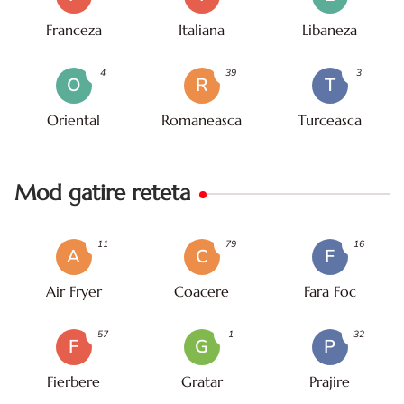
Franceza
Italiana
Libaneza
4
39
3
O
R
T
Oriental
Romaneasca
Turceasca
Mod gatire reteta
11
79
16
A
C
F
Air Fryer
Coacere
Fara Foc
57
1
32
F
G
P
Fierbere
Gratar
Prajire