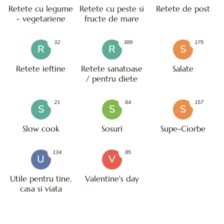
Retete cu legume
Retete cu peste si
Retete de post
- vegetariene
fructe de mare
32
389
175
R
R
S
Retete ieftine
Retete sanatoase
Salate
/ pentru diete
21
64
157
S
S
S
Slow cook
Sosuri
Supe-Ciorbe
134
85
U
V
Utile pentru tine,
Valentine's day
casa si viata