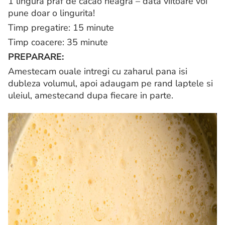
1 lingura praf de cacao neagra – data viitoare voi
pune doar o lingurita!
Timp pregatire: 15 minute
Timp coacere: 35 minute
PREPARARE:
Amestecam ouale intregi cu zaharul pana isi
dubleza volumul, apoi adaugam pe rand laptele si
uleiul, amestecand dupa fiecare in parte.