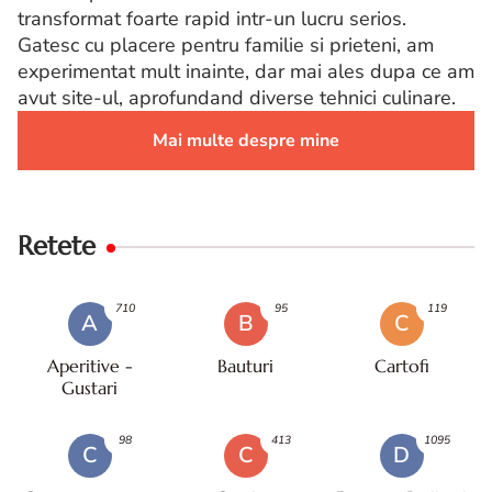
transformat foarte rapid intr-un lucru serios.
Gatesc cu placere pentru familie si prieteni, am
experimentat mult inainte, dar mai ales dupa ce am
avut site-ul, aprofundand diverse tehnici culinare.
Mai multe despre mine
Retete
710
95
119
A
B
C
Aperitive -
Bauturi
Cartofi
Gustari
98
413
1095
C
C
D