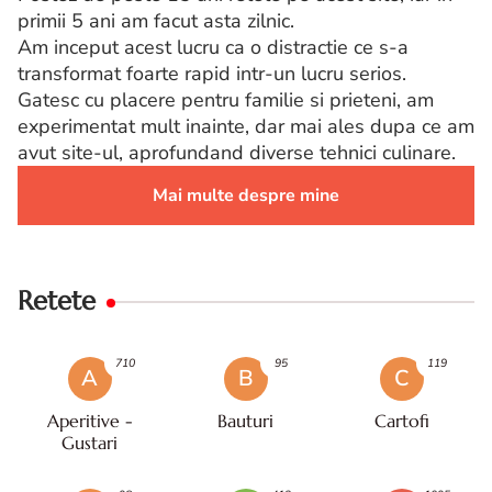
primii 5 ani am facut asta zilnic.
Am inceput acest lucru ca o distractie ce s-a
transformat foarte rapid intr-un lucru serios.
Gatesc cu placere pentru familie si prieteni, am
experimentat mult inainte, dar mai ales dupa ce am
avut site-ul, aprofundand diverse tehnici culinare.
Mai multe despre mine
Retete
710
95
119
A
B
C
Aperitive -
Bauturi
Cartofi
Gustari