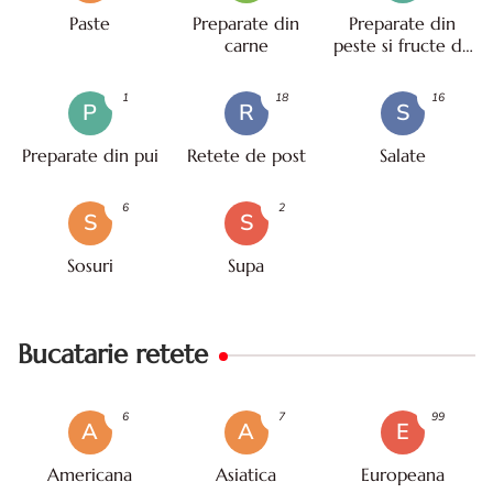
Paste
Preparate din
Preparate din
carne
peste si fructe de
mare
1
18
16
P
R
S
Preparate din pui
Retete de post
Salate
6
2
S
S
Sosuri
Supa
Bucatarie retete
6
7
99
A
A
E
Americana
Asiatica
Europeana