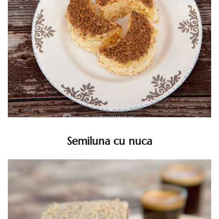
Semiluna cu nuca
Semiluna cu nuca. Prajitura semiluna cu nuca. Prajitura
Semiluna. Prajitura simpla semiluna cu nuci. Semiluna cu
nuca pufoasa