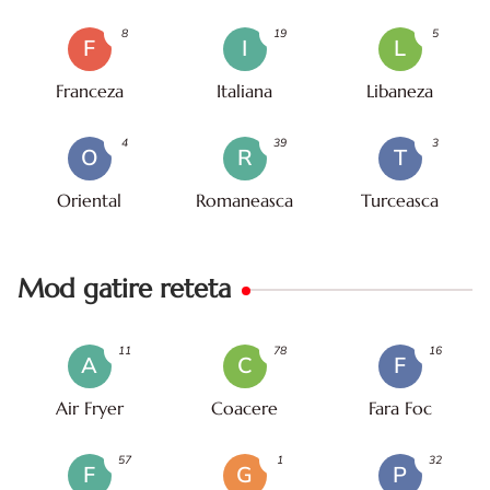
8
19
5
F
I
L
Franceza
Italiana
Libaneza
4
39
3
O
R
T
Oriental
Romaneasca
Turceasca
Mod gatire reteta
11
78
16
A
C
F
Air Fryer
Coacere
Fara Foc
57
1
32
F
G
P