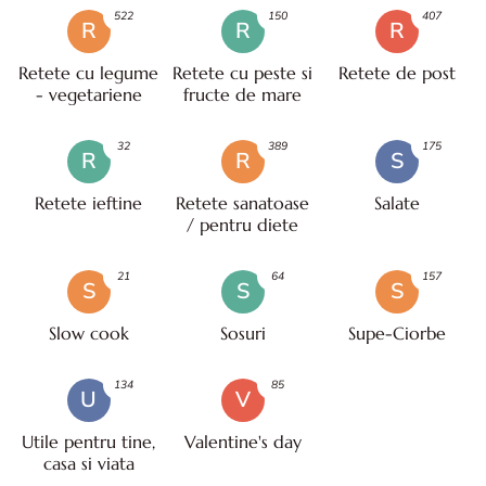
522
150
407
R
R
R
Retete cu legume
Retete cu peste si
Retete de post
- vegetariene
fructe de mare
32
389
175
R
R
S
Retete ieftine
Retete sanatoase
Salate
/ pentru diete
21
64
157
S
S
S
Slow cook
Sosuri
Supe-Ciorbe
134
85
U
V
Utile pentru tine,
Valentine's day
casa si viata