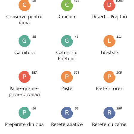
98
413
1095
C
C
D
Conserve pentru
Craciun
Desert - Prajituri
iarna
88
43
111
G
G
L
Garnitura
Gatesc cu
Lifestyle
Prietenii
187
321
205
P
P
P
Paine-grisine-
Paşte
Paste si orez
pizza-cozonaci
56
55
386
P
R
R
Preparate din oua
Retete asiatice
Retete cu carne