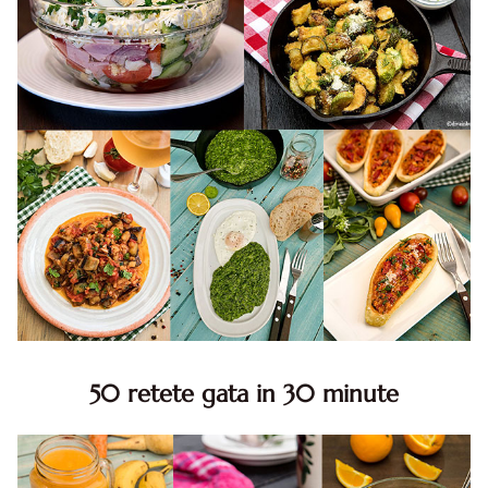
50 retete gata in 30 minute
50 retete gata in 30 minute. 50 idei retete gata in 30
minute. Retete rapide. Retete rapide de mancare. Idei
retete mancare rapid