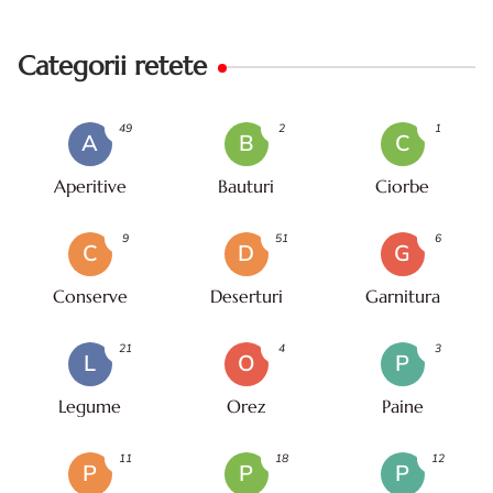
Categorii retete
49
2
1
A
B
C
Aperitive
Bauturi
Ciorbe
9
51
6
C
D
G
Conserve
Deserturi
Garnitura
21
4
3
L
O
P
Legume
Orez
Paine
11
18
12
P
P
P