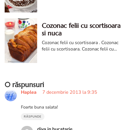
frisca naturala altfel farmecul retetei se
pierde, iar gustul nu este ceea ce ne
dorim de la un asemenea tort.
Cozonac felii cu scortisoara
si nuca
Cozonac felii cu scortisoara . Cozonac
felii cu scortisoara. Cozonac felii cu
scortisoara si nuca. Cozonac felii cu
scortisoara diva in bucatarie. reteta
cozonac
0 răspunsuri
Haplea
7 decembrie 2013 la 9:35
Foarte buna salata!
RĂSPUNDE
diva in bucatarie