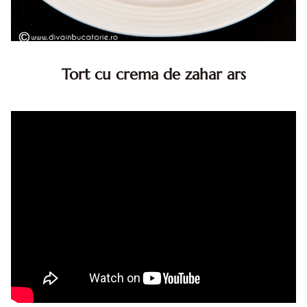
Tort cu crema de zahar ars
Tort cu crema de zahar ars, reteta veche, din caietul
bunicii. Desi este o reteta veche ramane are inca mare
succes. Acest tort cu crema de zahar ars este unul
din acele torturi...