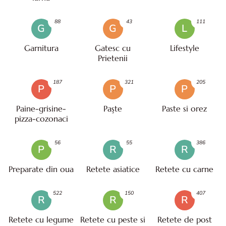
88
43
111
G
G
L
Garnitura
Gatesc cu
Lifestyle
Prietenii
187
321
205
P
P
P
Paine-grisine-
Paşte
Paste si orez
pizza-cozonaci
56
55
386
P
R
R
Preparate din oua
Retete asiatice
Retete cu carne
522
150
407
R
R
R
Retete cu legume
Retete cu peste si
Retete de post