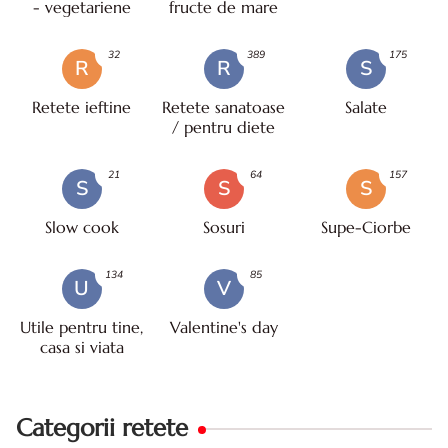
- vegetariene
fructe de mare
32
389
175
R
R
S
Retete ieftine
Retete sanatoase
Salate
/ pentru diete
21
64
157
S
S
S
Slow cook
Sosuri
Supe-Ciorbe
134
85
U
V
Utile pentru tine,
Valentine's day
casa si viata
Categorii retete