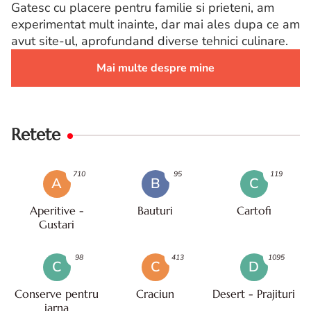
Gatesc cu placere pentru familie si prieteni, am
experimentat mult inainte, dar mai ales dupa ce am
avut site-ul, aprofundand diverse tehnici culinare.
Mai multe despre mine
Retete
710
95
119
A
B
C
Aperitive -
Bauturi
Cartofi
Gustari
98
413
1095
C
C
D
Conserve pentru
Craciun
Desert - Prajituri
iarna