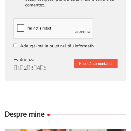
comentez.
Adaugă-mă la buletinul tău informativ
Evalueaza
1
2
3
4
5
Despre mine