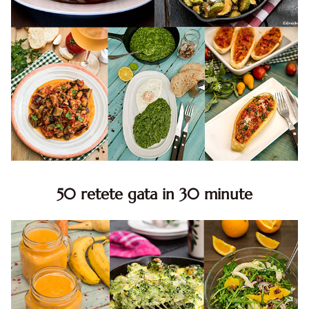
50 retete gata in 30 minute
50 retete gata in 30 minute. 50 idei retete gata in 30
minute. Retete rapide. Retete rapide de mancare. Idei
retete mancare rapid