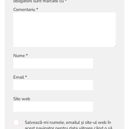
obligatorii sunt marcate cu
*
Comentariu
*
Nume
*
Email
*
Site web
Salvează-mi numele, emailul și site-ul web în
acest navigator pentru data viitoare când o să