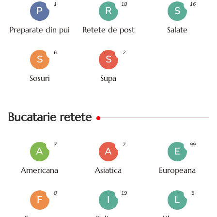
1
18
16
P
R
S
Preparate din pui
Retete de post
Salate
6
2
S
S
Sosuri
Supa
Bucatarie retete
7
7
99
A
A
E
Americana
Asiatica
Europeana
8
19
5
F
I
L