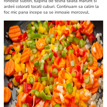
rondele subtiri, tulpina de telina taiata marunt si
ardeii colorati tocati cuburi. Continuam sa calim la
foc mic pana incepe sa se inmoaie morcovul.