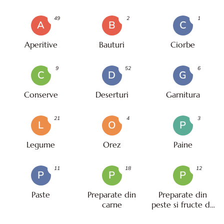
49
2
1
A
B
C
Aperitive
Bauturi
Ciorbe
9
52
6
C
D
G
Conserve
Deserturi
Garnitura
21
4
3
L
O
P
Legume
Orez
Paine
11
18
12
P
P
P
Paste
Preparate din
Preparate din
carne
peste si fructe de
mare