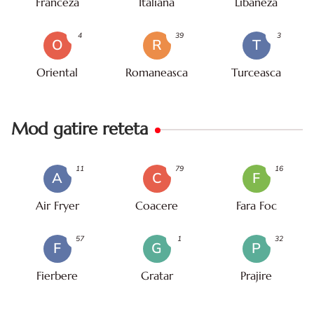
Franceza
Italiana
Libaneza
4
39
3
O
R
T
Oriental
Romaneasca
Turceasca
Mod gatire reteta
11
79
16
A
C
F
Air Fryer
Coacere
Fara Foc
57
1
32
F
G
P
Fierbere
Gratar
Prajire