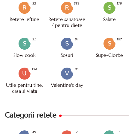
32
389
175
R
R
S
Retete ieftine
Retete sanatoase
Salate
/ pentru diete
21
64
157
S
S
S
Slow cook
Sosuri
Supe-Ciorbe
134
85
U
V
Utile pentru tine,
Valentine's day
casa si viata
Categorii retete
49
2
1