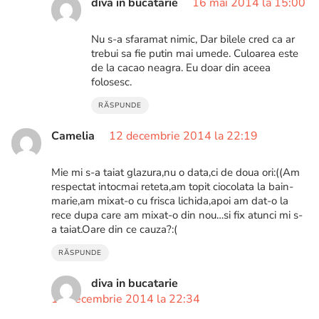
diva in bucatarie
16 mai 2014 la 15:00
Nu s-a sfaramat nimic, Dar bilele cred ca ar
trebui sa fie putin mai umede. Culoarea este
de la cacao neagra. Eu doar din aceea
folosesc.
RĂSPUNDE
Camelia
12 decembrie 2014 la 22:19
Mie mi s-a taiat glazura,nu o data,ci de doua ori:((Am
respectat intocmai reteta,am topit ciocolata la bain-
marie,am mixat-o cu frisca lichida,apoi am dat-o la
rece dupa care am mixat-o din nou…si fix atunci mi s-
a taiat.Oare din ce cauza?:(
RĂSPUNDE
diva in bucatarie
12 decembrie 2014 la 22:34