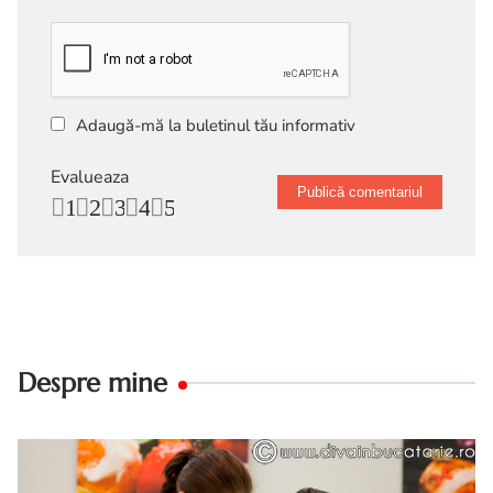
Adaugă-mă la buletinul tău informativ
Evalueaza
1
2
3
4
5
Despre mine