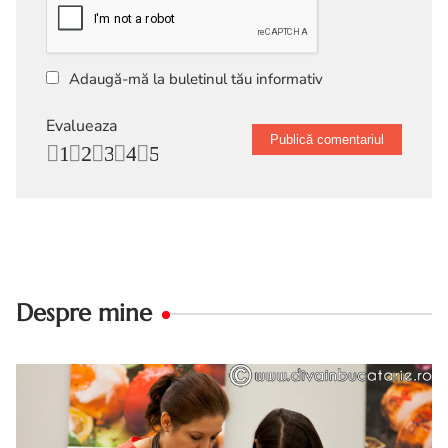
Adaugă-mă la buletinul tău informativ
Evalueaza
1
2
3
4
5
Despre mine