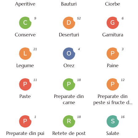
Aperitive
Bauturi
Ciorbe
9
52
6
C
D
G
Conserve
Deserturi
Garnitura
21
4
3
L
O
P
Legume
Orez
Paine
11
18
12
P
P
P
Paste
Preparate din
Preparate din
carne
peste si fructe de
mare
1
18
16
P
R
S
Preparate din pui
Retete de post
Salate