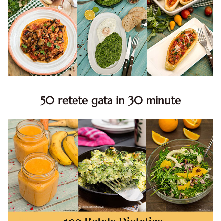
50 retete gata in 30 minute
50 retete gata in 30 minute. 50 idei retete gata in 30
minute. Retete rapide. Retete rapide de mancare. Idei
retete mancare rapid