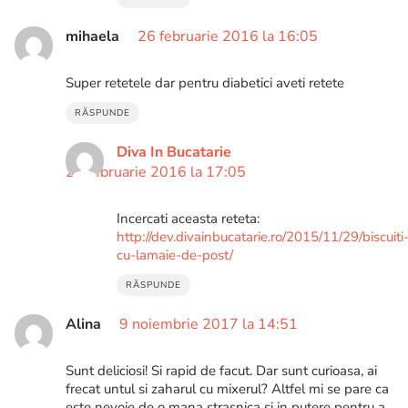
mihaela
26 februarie 2016 la 16:05
Super retetele dar pentru diabetici aveti retete
RĂSPUNDE
Diva In Bucatarie
26 februarie 2016 la 17:05
Incercati aceasta reteta:
http://dev.divainbucatarie.ro/2015/11/29/biscuiti
cu-lamaie-de-post/
RĂSPUNDE
Alina
9 noiembrie 2017 la 14:51
Sunt deliciosi! Si rapid de facut. Dar sunt curioasa, ai
frecat untul si zaharul cu mixerul? Altfel mi se pare ca
este nevoie de o mana strasnica si in putere pentru a