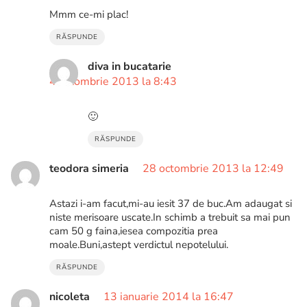
Mmm ce-mi plac!
RĂSPUNDE
diva in bucatarie
4 octombrie 2013 la 8:43
🙂
RĂSPUNDE
teodora simeria
28 octombrie 2013 la 12:49
Astazi i-am facut,mi-au iesit 37 de buc.Am adaugat si
niste merisoare uscate.In schimb a trebuit sa mai pun
cam 50 g faina,iesea compozitia prea
moale.Buni,astept verdictul nepotelului.
RĂSPUNDE
nicoleta
13 ianuarie 2014 la 16:47