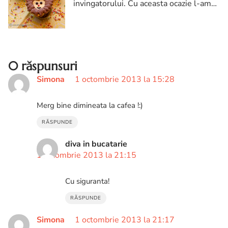
invingatorului. Cu aceasta ocazie l-am
facut fericit si pe piticul meu, care a
savurat un cupcakes in timp ce eu imi
luam apartatul foto din birou...
0 răspunsuri
Simona
1 octombrie 2013 la 15:28
Merg bine dimineata la cafea !:)
RĂSPUNDE
diva in bucatarie
1 octombrie 2013 la 21:15
Cu siguranta!
RĂSPUNDE
Simona
1 octombrie 2013 la 21:17