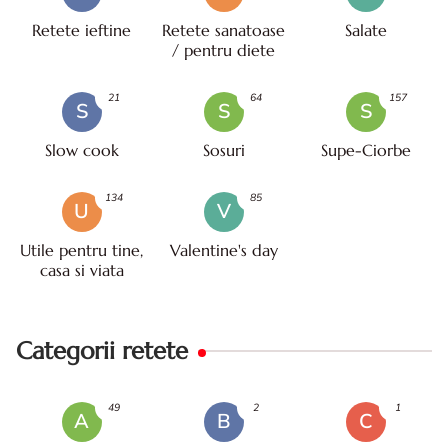
Retete ieftine
Retete sanatoase
Salate
/ pentru diete
21
64
157
S
S
S
Slow cook
Sosuri
Supe-Ciorbe
134
85
U
V
Utile pentru tine,
Valentine's day
casa si viata
Categorii retete
49
2
1
A
B
C