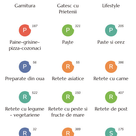
Garnitura
Gatesc cu
Lifestyle
Prietenii
187
321
205
P
P
P
Paine-grisine-
Paşte
Paste si orez
pizza-cozonaci
56
55
386
P
R
R
Preparate din oua
Retete asiatice
Retete cu carne
522
150
407
R
R
R
Retete cu legume
Retete cu peste si
Retete de post
- vegetariene
fructe de mare
32
389
175
R
R
S