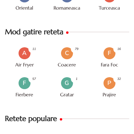
Oriental
Romaneasca
Turceasca
Mod gatire reteta
11
79
16
A
C
F
Air Fryer
Coacere
Fara Foc
57
1
32
F
G
P
Fierbere
Gratar
Prajire
Retete populare