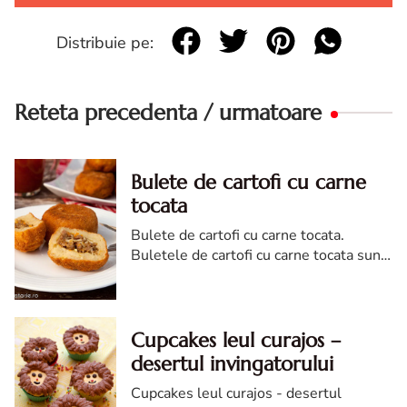
Distribuie pe:
Reteta precedenta / urmatoare
Bulete de cartofi cu carne
tocata
Bulete de cartofi cu carne tocata.
Buletele de cartofi cu carne tocata sunt
un aperitiv perfect pentru toamna. Noi
le-am servit pe post de cina alaturi de o
salata verde si un sos picant de rosii.
Cupcakes leul curajos –
desertul invingatorului
Cupcakes leul curajos - desertul