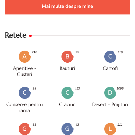
Mai multe despre mine
Retete
710
95
119
A
B
C
Aperitive -
Bauturi
Cartofi
Gustari
98
413
1095
C
C
D
Conserve pentru
Craciun
Desert - Prajituri
iarna
88
43
111
G
G
L