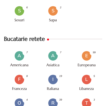
6
2
S
S
Sosuri
Supa
Bucatarie retete
7
7
99
A
A
E
Americana
Asiatica
Europeana
8
19
5
F
I
L
Franceza
Italiana
Libaneza
4
39
3
O
R
T