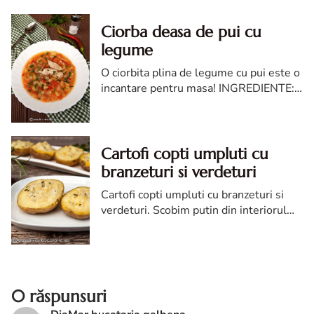
Ciorba deasa de pui cu
legume
O ciorbita plina de legume cu pui este o
incantare pentru masa! INGREDIENTE:
1 pui mic-mediu 1 ceapa mare 1 buc.
praz mediu 3 morcovi mari 1 bucata
telina 1 gulie medie 1 arde...
Cartofi copti umpluti cu
branzeturi si verdeturi
Cartofi copti umpluti cu branzeturi si
verdeturi. Scobim putin din interiorul
cartofilor cu o lingura. Jumatate din
cartofii scosi ii radem si ii amestecam cu
restul ingredientelor, restul nu nu ne
mai foloseste.
0 răspunsuri