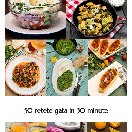
50 retete gata in 30 minute
50 retete gata in 30 minute. 50 idei retete gata in 30
minute. Retete rapide. Retete rapide de mancare. Idei
retete mancare rapid