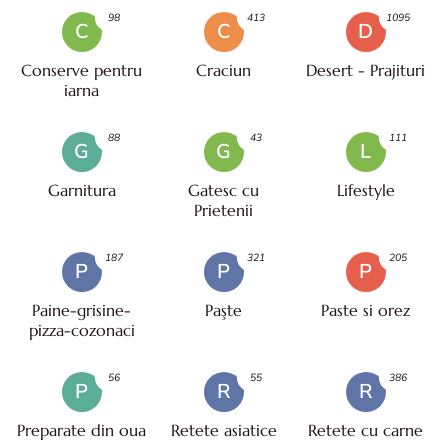
98
413
1095
C
C
D
Conserve pentru
Craciun
Desert - Prajituri
iarna
88
43
111
G
G
L
Garnitura
Gatesc cu
Lifestyle
Prietenii
187
321
205
P
P
P
Paine-grisine-
Paşte
Paste si orez
pizza-cozonaci
56
55
386
P
R
R
Preparate din oua
Retete asiatice
Retete cu carne