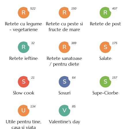
522
150
407
R
R
R
Retete cu legume
Retete cu peste si
Retete de post
- vegetariene
fructe de mare
32
389
175
R
R
S
Retete ieftine
Retete sanatoase
Salate
/ pentru diete
21
64
157
S
S
S
Slow cook
Sosuri
Supe-Ciorbe
134
85
U
V
Utile pentru tine,
Valentine's day
casa si viata