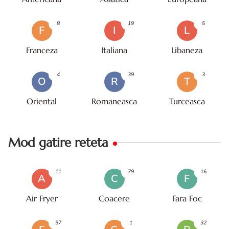
8
19
5
F
I
L
Franceza
Italiana
Libaneza
4
39
3
O
R
T
Oriental
Romaneasca
Turceasca
Mod gatire reteta
11
79
16
A
C
F
Air Fryer
Coacere
Fara Foc
57
1
32