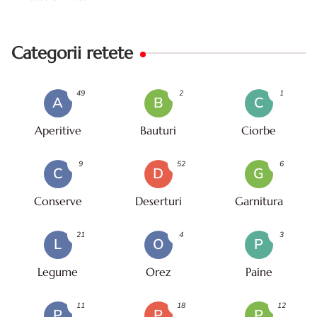
Categorii retete
49
2
1
A
B
C
Aperitive
Bauturi
Ciorbe
9
52
6
C
D
G
Conserve
Deserturi
Garnitura
21
4
3
L
O
P
Legume
Orez
Paine
11
18
12
P
P
P