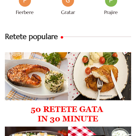
F
G
P
Fierbere
Gratar
Prajire
Retete populare