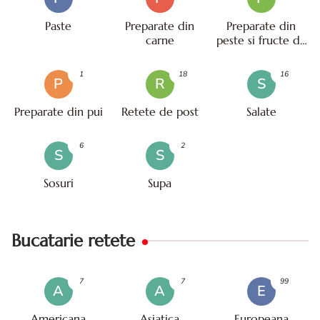
Paste
Preparate din
Preparate din
carne
peste si fructe de
mare
1
18
16
P
R
S
Preparate din pui
Retete de post
Salate
6
2
S
S
Sosuri
Supa
Bucatarie retete
7
7
99
A
A
E
Americana
Asiatica
Europeana