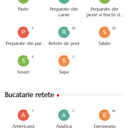
Paste
Preparate din
Preparate din
carne
peste si fructe de
mare
1
18
16
P
R
S
Preparate din pui
Retete de post
Salate
6
2
S
S
Sosuri
Supa
Bucatarie retete
7
7
99
A
A
E
Americana
Asiatica
Europeana