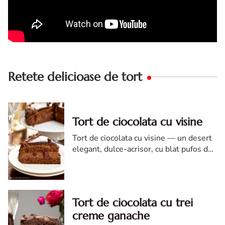
Retete delicioase de tort
Tort de ciocolata cu visine
Tort de ciocolata cu visine — un desert
elegant, dulce-acrisor, cu blat pufos de
cacao si crema de ciocolata
Tort de ciocolata cu trei
creme ganache