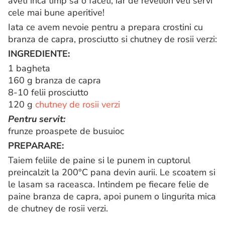
aveti inca timp sa o faceti, iar de revelion veti servi
cele mai bune aperitive!
Iata ce avem nevoie pentru a prepara crostini cu
branza de capra, prosciutto si chutney de rosii verzi:
INGREDIENTE:
1 bagheta
160 g branza de capra
8-10 felii prosciutto
120 g
chutney de rosii verzi
Pentru servit:
frunze proaspete de busuioc
PREPARARE:
Taiem feliile de paine si le punem in cuptorul
preincalzit la 200°C pana devin aurii. Le scoatem si
le lasam sa raceasca. Intindem pe fiecare felie de
paine branza de capra, apoi punem o lingurita mica
de chutney de rosii verzi.