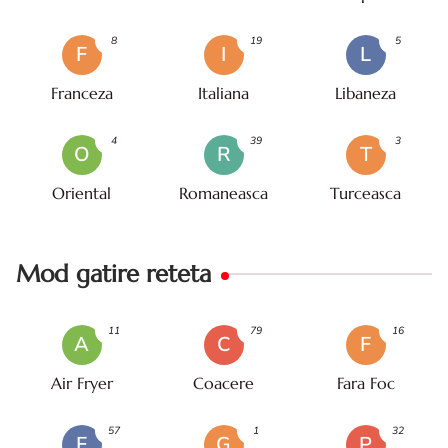
8
19
5
F
I
L
Franceza
Italiana
Libaneza
4
39
3
O
R
T
Oriental
Romaneasca
Turceasca
Mod gatire reteta
11
79
16
A
C
F
Air Fryer
Coacere
Fara Foc
57
1
32
F
G
P