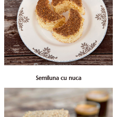
Semiluna cu nuca
Semiluna cu nuca. Prajitura semiluna cu nuca. Prajitura
Semiluna. Prajitura simpla semiluna cu nuci. Semiluna cu
nuca pufoasa