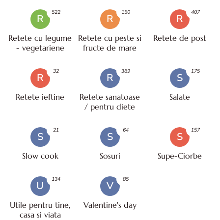
522
150
407
R
R
R
Retete cu legume
Retete cu peste si
Retete de post
- vegetariene
fructe de mare
32
389
175
R
R
S
Retete ieftine
Retete sanatoase
Salate
/ pentru diete
21
64
157
S
S
S
Slow cook
Sosuri
Supe-Ciorbe
134
85
U
V
Utile pentru tine,
Valentine's day
casa si viata