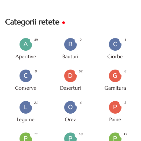
Categorii retete
49
2
1
A
B
C
Aperitive
Bauturi
Ciorbe
9
52
6
C
D
G
Conserve
Deserturi
Garnitura
21
4
3
L
O
P
Legume
Orez
Paine
11
18
12
P
P
P