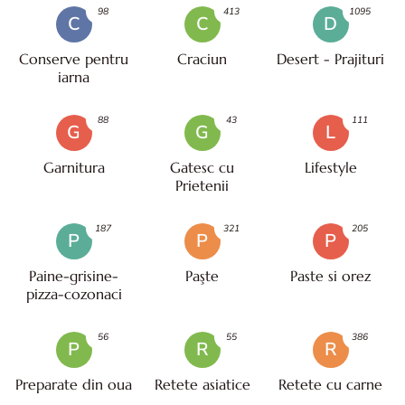
98
413
1095
C
C
D
Conserve pentru
Craciun
Desert - Prajituri
iarna
88
43
111
G
G
L
Garnitura
Gatesc cu
Lifestyle
Prietenii
187
321
205
P
P
P
Paine-grisine-
Paşte
Paste si orez
pizza-cozonaci
56
55
386
P
R
R
Preparate din oua
Retete asiatice
Retete cu carne