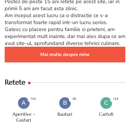
Postez de peste 15 ani retete pe acest site, iar in
primii 5 ani am facut asta zilnic.
Am inceput acest lucru ca o distractie ce s-a
transformat foarte rapid intr-un lucru serios.
Gatesc cu placere pentru familie si prieteni, am
experimentat mult inainte, dar mai ales dupa ce am
avut site-ul, aprofundand diverse tehnici culinare.
Mai multe despre mine
Retete
710
95
119
A
B
C
Aperitive -
Bauturi
Cartofi
Gustari