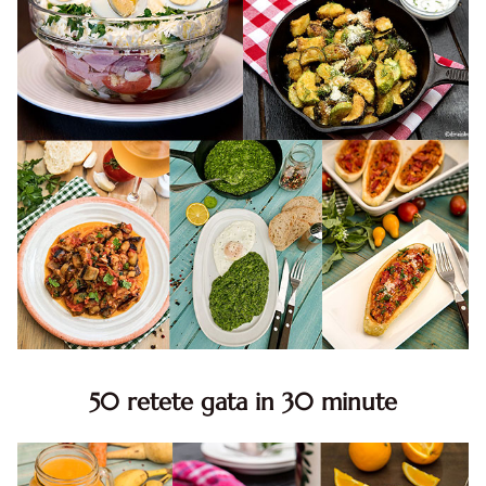
50 retete gata in 30 minute
50 retete gata in 30 minute. 50 idei retete gata in 30
minute. Retete rapide. Retete rapide de mancare. Idei
retete mancare rapid