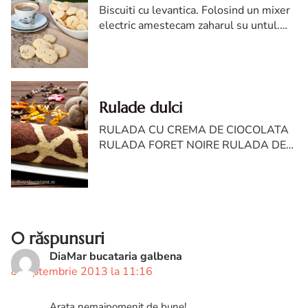
Biscuiti cu levantica. Folosind un mixer
electric amestecam zaharul su untul.
Adugam ouale unul cate unul, apoi
esenta de vanilie.
Rulade dulci
RULADA CU CREMA DE CIOCOLATA
RULADA FORET NOIRE RULADA DE
CIOCOLATA RULADA CU FRISCA SI
MASCARPONE RULADA CU GEM
RULADA CU MERE RULADA CU
CREMA DE AFINE R...
0 răspunsuri
DiaMar bucataria galbena
8 septembrie 2013 la 11:16
Arata nemaipomenit de bune!