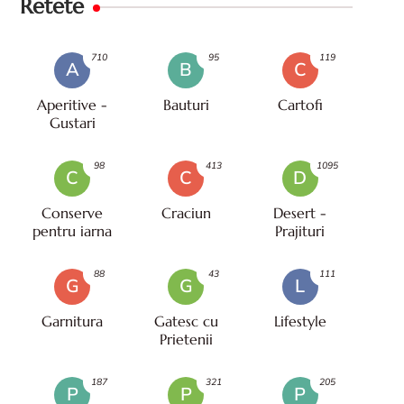
Retete
710
95
119
A
B
C
Aperitive -
Bauturi
Cartofi
Gustari
98
413
1095
C
C
D
Conserve
Craciun
Desert -
pentru iarna
Prajituri
88
43
111
G
G
L
Garnitura
Gatesc cu
Lifestyle
Prietenii
187
321
205
P
P
P