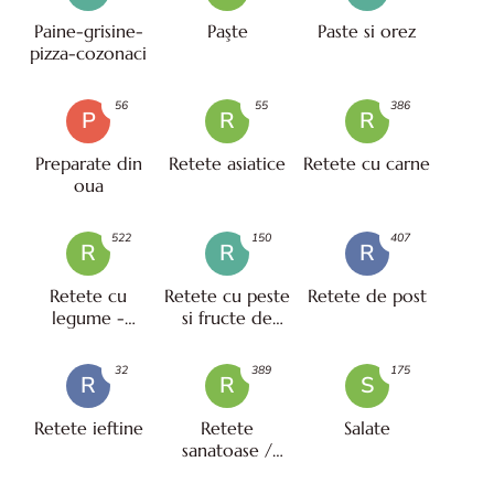
Paine-grisine-
Paşte
Paste si orez
pizza-cozonaci
56
55
386
P
R
R
Preparate din
Retete asiatice
Retete cu carne
oua
522
150
407
R
R
R
Retete cu
Retete cu peste
Retete de post
legume -
si fructe de
vegetariene
mare
32
389
175
R
R
S
Retete ieftine
Retete
Salate
sanatoase /
pentru diete