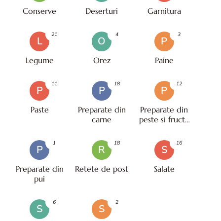
Conserve
Deserturi
Garnitura
21
4
3
L
O
P
Legume
Orez
Paine
11
18
12
P
P
P
Paste
Preparate din
Preparate din
carne
peste si fructe
de mare
1
18
16
P
R
S
Preparate din
Retete de post
Salate
pui
6
2
S
S