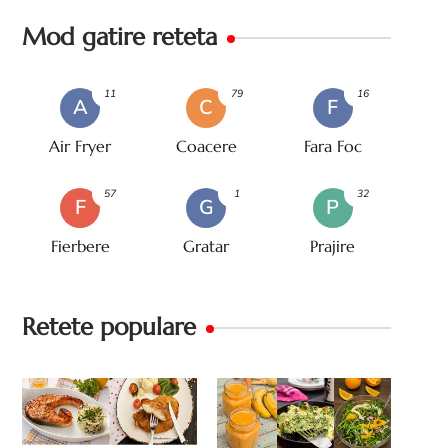
Mod gatire reteta
11
79
16
A
C
F
Air Fryer
Coacere
Fara Foc
57
1
32
F
G
P
Fierbere
Gratar
Prajire
Retete populare