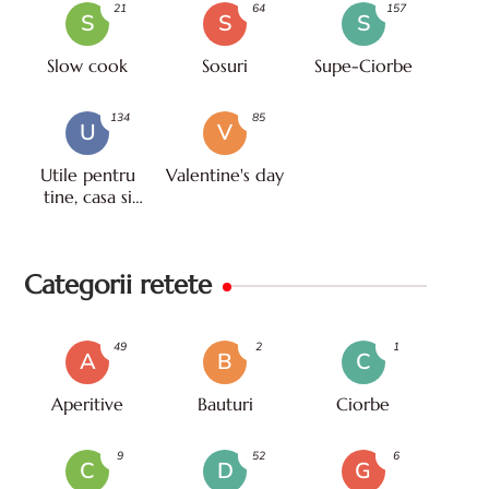
21
64
157
S
S
S
Slow cook
Sosuri
Supe-Ciorbe
134
85
U
V
Utile pentru
Valentine's day
tine, casa si
viata
Categorii retete
49
2
1
A
B
C
Aperitive
Bauturi
Ciorbe
9
52
6
C
D
G