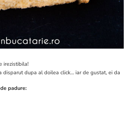
 irezistibila!
 disparut dupa al doilea click… iar de gustat, ei da
e de padure: