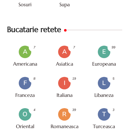
Sosuri
Supa
Bucatarie retete
7
7
99
A
A
E
Americana
Asiatica
Europeana
8
19
5
F
I
L
Franceza
Italiana
Libaneza
4
39
3
O
R
T
Oriental
Romaneasca
Turceasca