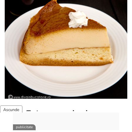
Tort cu crema de zahar ars
Tort cu crema de zahar ars, reteta veche, din caietul
bunicii. Desi este o reteta veche ramane are inca mare