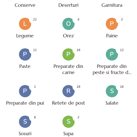
Conserve
Deserturi
Garnitura
21
4
3
L
O
P
Legume
Orez
Paine
11
18
12
P
P
P
Paste
Preparate din
Preparate din
carne
peste si fructe de
mare
1
18
16
P
R
S
Preparate din pui
Retete de post
Salate
6
2
S
S
Sosuri
Supa