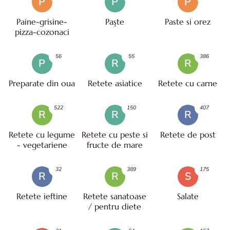
P
P
P
Paine-grisine-
Paşte
Paste si orez
pizza-cozonaci
56
55
386
P
R
R
Preparate din oua
Retete asiatice
Retete cu carne
522
150
407
R
R
R
Retete cu legume
Retete cu peste si
Retete de post
- vegetariene
fructe de mare
32
389
175
R
R
S
Retete ieftine
Retete sanatoase
Salate
/ pentru diete