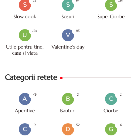
21
64
157
S
S
S
Slow cook
Sosuri
Supe-Ciorbe
134
85
U
V
Utile pentru tine,
Valentine's day
casa si viata
Categorii retete
49
2
1
A
B
C
Aperitive
Bauturi
Ciorbe
9
52
6
C
D
G