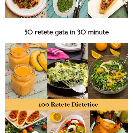
50 retete gata in 30 minute
50 retete gata in 30 minute. 50 idei retete gata in 30
minute. Retete rapide. Retete rapide de mancare. Idei
retete mancare rapid