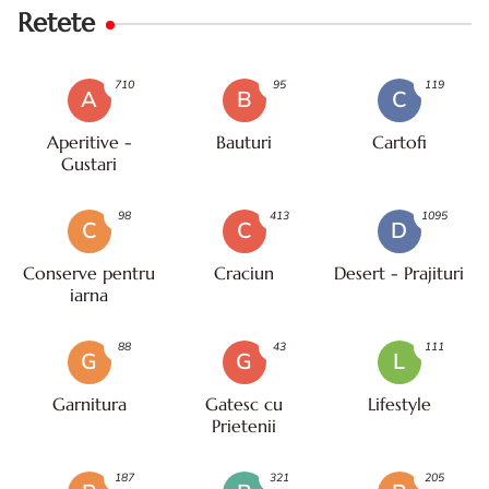
Retete
710
95
119
A
B
C
Aperitive -
Bauturi
Cartofi
Gustari
98
413
1095
C
C
D
Conserve pentru
Craciun
Desert - Prajituri
iarna
88
43
111
G
G
L
Garnitura
Gatesc cu
Lifestyle
Prietenii
187
321
205