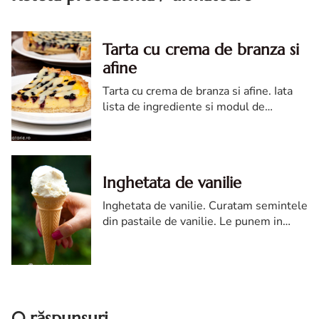
Tarta cu crema de branza si
afine
Tarta cu crema de branza si afine. Iata
lista de ingrediente si modul de
preparare pentru tarta cu crema de
branza si afine:
Inghetata de vanilie
Inghetata de vanilie. Curatam semintele
din pastaile de vanilie. Le punem in
lapte impreuna cu pastaile. Dam laptele
intr-un clocot, apoi luam de pe foc.
0 răspunsuri