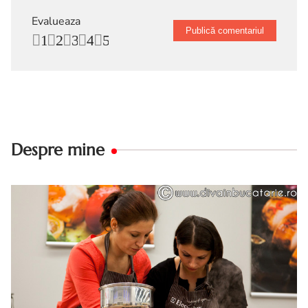
Evalueaza
1
2
3
4
5
Despre mine