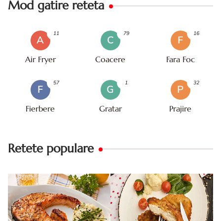
Mod gatire reteta
11
79
16
A
C
F
Air Fryer
Coacere
Fara Foc
57
1
32
F
G
P
Fierbere
Gratar
Prajire
Retete populare