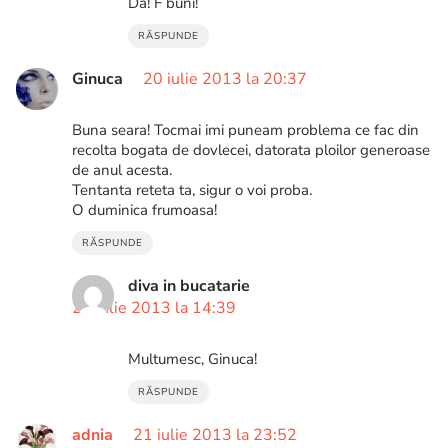
Da! F buni!
RĂSPUNDE
Ginuca
20 iulie 2013 la 20:37
Buna seara! Tocmai imi puneam problema ce fac din
recolta bogata de dovlecei, datorata ploilor generoase
de anul acesta.
Tentanta reteta ta, sigur o voi proba.
O duminica frumoasa!
RĂSPUNDE
diva in bucatarie
22 iulie 2013 la 14:39
Multumesc, Ginuca!
RĂSPUNDE
adnia
21 iulie 2013 la 23:52