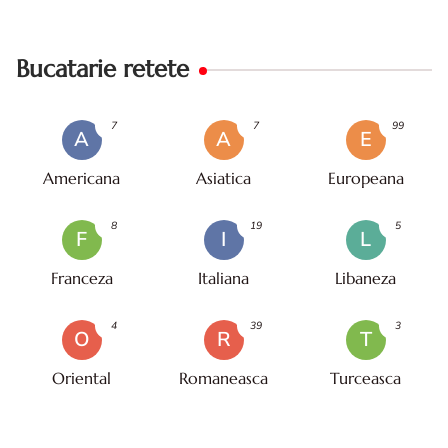
Bucatarie retete
7
7
99
A
A
E
Americana
Asiatica
Europeana
8
19
5
F
I
L
Franceza
Italiana
Libaneza
4
39
3
O
R
T
Oriental
Romaneasca
Turceasca