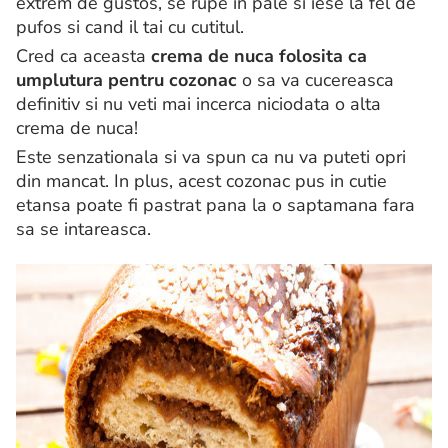
extrem de gustos, se rupe in pale si iese la fel de
pufos si cand il tai cu cutitul.
Cred ca aceasta
crema de nuca folosita ca
umplutura pentru cozonac
o sa va cucereasca
definitiv si nu veti mai incerca niciodata o alta
crema de nuca!
Este senzationala si va spun ca nu va puteti opri
din mancat. In plus, acest cozonac pus in cutie
etansa poate fi pastrat pana la o saptamana fara
sa se intareasca.