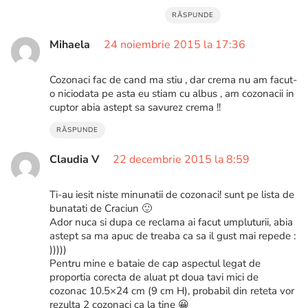
RĂSPUNDE
Mihaela
24 noiembrie 2015 la 17:36
Cozonaci fac de cand ma stiu , dar crema nu am facut-
o niciodata pe asta eu stiam cu albus , am cozonacii in
cuptor abia astept sa savurez crema !!
RĂSPUNDE
Claudia V
22 decembrie 2015 la 8:59
Ti-au iesit niste minunatii de cozonaci! sunt pe lista de
bunatati de Craciun 🙂
Ador nuca si dupa ce reclama ai facut umpluturii, abia
astept sa ma apuc de treaba ca sa il gust mai repede :
)))))
Pentru mine e bataie de cap aspectul legat de
proportia corecta de aluat pt doua tavi mici de
cozonac 10.5×24 cm (9 cm H), probabil din reteta vor
rezulta 2 cozonaci ca la tine 😀