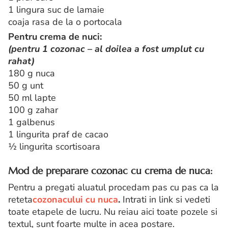
1 lingura suc de lamaie
coaja rasa de la o portocala
Pentru crema de nuci:
(pentru 1 cozonac – al doilea a fost umplut cu
rahat)
180 g nuca
50 g unt
50 ml lapte
100 g zahar
1 galbenus
1 lingurita praf de cacao
½ lingurita scortisoara
Mod de preparare cozonac cu crema de nuca:
Pentru a pregati aluatul procedam pas cu pas ca la
reteta
cozonacului cu nuca
.
Intrati in link si vedeti
toate etapele de lucru. Nu reiau aici toate pozele si
textul, sunt foarte multe in acea postare.