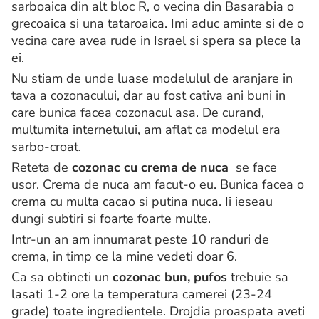
sarboaica din alt bloc R, o vecina din Basarabia o
grecoaica si una tataroaica. Imi aduc aminte si de o
vecina care avea rude in Israel si spera sa plece la
ei.
Nu stiam de unde luase modelulul de aranjare in
tava a cozonacului, dar au fost cativa ani buni in
care bunica facea cozonacul asa. De curand,
multumita internetului, am aflat ca modelul era
sarbo-croat.
Reteta de
cozonac cu crema de nuca
se face
usor. Crema de nuca am facut-o eu. Bunica facea o
crema cu multa cacao si putina nuca. Ii ieseau
dungi subtiri si foarte foarte multe.
Intr-un an am innumarat peste 10 randuri de
crema, in timp ce la mine vedeti doar 6.
Ca sa obtineti un
cozonac bun, pufos
trebuie sa
lasati 1-2 ore la temperatura camerei (23-24
grade) toate ingredientele. Drojdia proaspata aveti