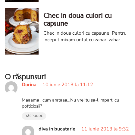
mic) pana isi schimba carnea culoarea .
Chec in doua culori cu
capsune
Chec in doua culori cu capsune. Pentru
inceput mixam untul cu zahar, zahar
vanilat si un praf de sare pana devin o
crema. Adaugam ouale pe rand.
0 răspunsuri
Dorina
10 iunie 2013 la 11:12
Maaama , cum arataaa…Nu vrei tu sa-l imparti cu
pofticiosii?
RĂSPUNDE
diva in bucatarie
11 iunie 2013 la 9:32