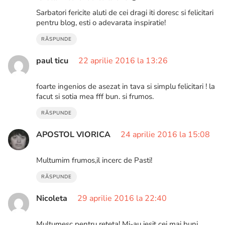
Sarbatori fericite aluti de cei dragi iti doresc si felicitari
pentru blog, esti o adevarata inspiratie!
RĂSPUNDE
paul ticu
22 aprilie 2016 la 13:26
foarte ingenios de asezat in tava si simplu felicitari ! la
facut si sotia mea fff bun. si frumos.
RĂSPUNDE
APOSTOL VIORICA
24 aprilie 2016 la 15:08
Multumim frumos,il incerc de Pasti!
RĂSPUNDE
Nicoleta
29 aprilie 2016 la 22:40
Multumesc pentru reteta! Mi-au iesit cei mai buni