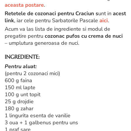
aceasta postare
.
Retetele de cozonaci pentru Craciun s
unt in
acest
link
, iar cele pentru Sarbatorile Pascale
aici
.
Acum va las lista de ingrediente si modul de
pregatire pentru
cozonac pufos cu crema de nuci
– umplutura generoasa de nuci.
INGREDIENTE:
Pentru aluat:
(pentru 2 cozonaci mici)
600 g faina
150 ml lapte
100 g unt topit
25 g drojdie
180 g zahar
1 lingurita esenta de vanilie
3 oua + 1 galbenus pentru uns
1 praf sare