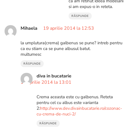
ca am retinut ideea modelarii
si am expus-o in reteta.
RĂSPUNDE
Mihaela
19 aprilie 2014 la 12:53
la umplutura(crema) galbenus se pune? intreb pentru
ca eu stiam ca se pune albusul batut.
multumesc
RĂSPUNDE
diva in bucatarie
19 aprilie 2014 la 13:01
Crema aceasta este cu galbenus. Reteta
pentru cel cu albus este varianta
2:
http://www.dev.divainbucatarie.ro/cozonac-
cu-crema-de-nuci-2/
RĂSPUNDE