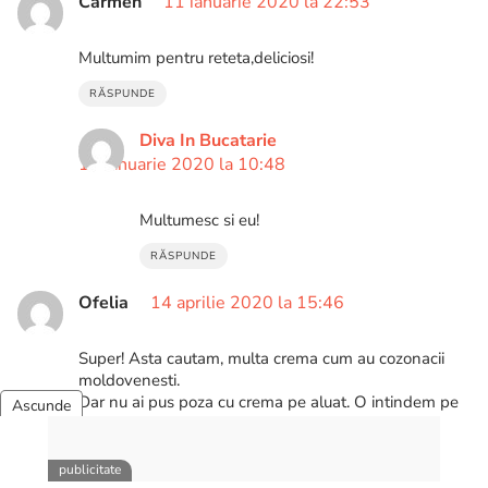
Carmen
11 ianuarie 2020 la 22:53
Multumim pentru reteta,deliciosi!
RĂSPUNDE
Diva In Bucatarie
12 ianuarie 2020 la 10:48
Multumesc si eu!
RĂSPUNDE
Ofelia
14 aprilie 2020 la 15:46
Super! Asta cautam, multa crema cum au cozonacii
moldovenesti.
Dar nu ai pus poza cu crema pe aluat. O intindem pe
toata suprafata aluatului sau doar in centru?…
Multumesc!
RĂSPUNDE