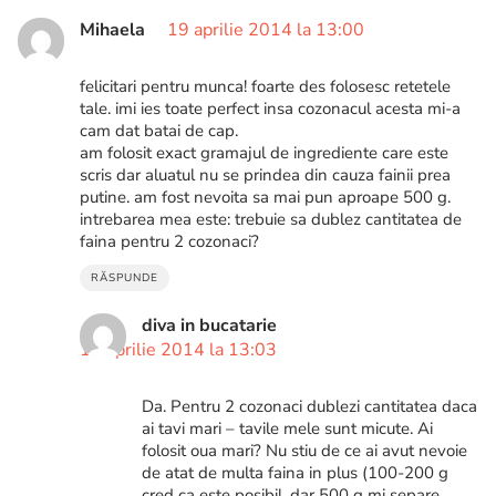
Mihaela
19 aprilie 2014 la 13:00
felicitari pentru munca! foarte des folosesc retetele
tale. imi ies toate perfect insa cozonacul acesta mi-a
cam dat batai de cap.
am folosit exact gramajul de ingrediente care este
scris dar aluatul nu se prindea din cauza fainii prea
putine. am fost nevoita sa mai pun aproape 500 g.
intrebarea mea este: trebuie sa dublez cantitatea de
faina pentru 2 cozonaci?
RĂSPUNDE
diva in bucatarie
19 aprilie 2014 la 13:03
Da. Pentru 2 cozonaci dublezi cantitatea daca
ai tavi mari – tavile mele sunt micute. Ai
folosit oua mari? Nu stiu de ce ai avut nevoie
de atat de multa faina in plus (100-200 g
cred ca este posibil, dar 500 g mi separe