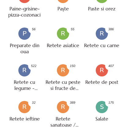
Paine-grisine-
Paşte
Paste si orez
pizza-cozonaci
56
55
386
P
R
R
Preparate din
Retete asiatice
Retete cu carne
oua
522
150
407
R
R
R
Retete cu
Retete cu peste
Retete de post
legume -
si fructe de
vegetariene
mare
32
389
175
R
R
S
Retete ieftine
Retete
Salate
sanatoase /
pentru diete