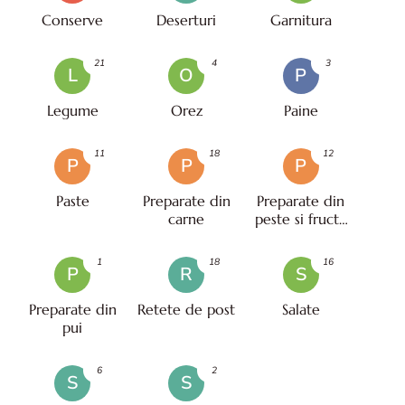
Conserve
Deserturi
Garnitura
21
4
3
L
O
P
Legume
Orez
Paine
11
18
12
P
P
P
Paste
Preparate din
Preparate din
carne
peste si fructe
de mare
1
18
16
P
R
S
Preparate din
Retete de post
Salate
pui
6
2
S
S