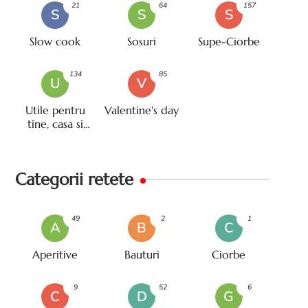
21
64
157
S
S
S
Slow cook
Sosuri
Supe-Ciorbe
134
85
U
V
Utile pentru
Valentine's day
tine, casa si
viata
Categorii retete
49
2
1
A
B
C
Aperitive
Bauturi
Ciorbe
9
52
6
C
D
G