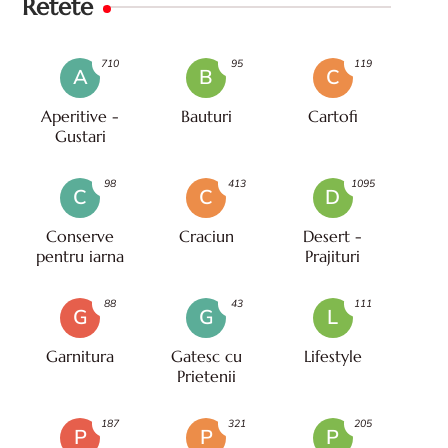
Retete
710
95
119
A
B
C
Aperitive -
Bauturi
Cartofi
Gustari
98
413
1095
C
C
D
Conserve
Craciun
Desert -
pentru iarna
Prajituri
88
43
111
G
G
L
Garnitura
Gatesc cu
Lifestyle
Prietenii
187
321
205
P
P
P