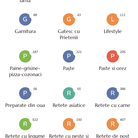
iarna
88
43
111
G
G
L
Garnitura
Gatesc cu
Lifestyle
Prietenii
187
321
205
P
P
P
Paine-grisine-
Paşte
Paste si orez
pizza-cozonaci
56
55
386
P
R
R
Preparate din oua
Retete asiatice
Retete cu carne
522
150
407
R
R
R
Retete cu legume
Retete cu peste si
Retete de post