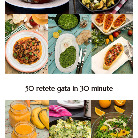
50 retete gata in 30 minute
50 retete gata in 30 minute. 50 idei retete gata in 30
minute. Retete rapide. Retete rapide de mancare. Idei
retete mancare rapid