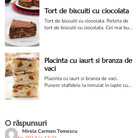
Tort de biscuiti cu ciocolata
Tort de biscuiti cu ciocolata. Reteta de
tort de biscuiti cu ciocolata. Cel mai bun
tort de biscuiti cu ciocolata
Placinta cu iaurt si branza de
vaci
Placinta cu iaurt si branza de vaci.
Punem stafidele la inmuiat in lapte cu
rom. Intr-un castron batem ouale
impreuna cu zaharul, iaurtul si branza de
vaci. Adaugam apoi uleiul.
0 răspunsuri
Mirela Carmen Tomescu
6 martie 2013 la 17:21