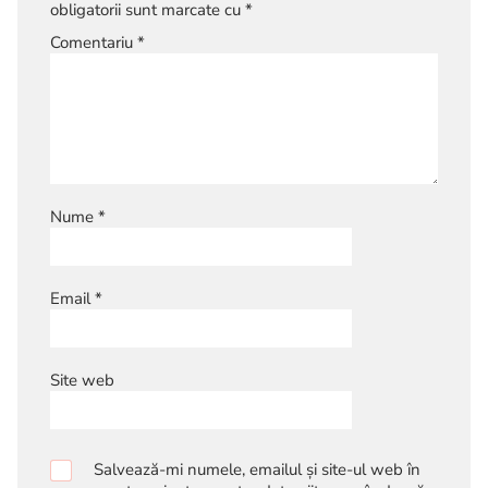
obligatorii sunt marcate cu
*
Comentariu
*
Nume
*
Email
*
Site web
Salvează-mi numele, emailul și site-ul web în