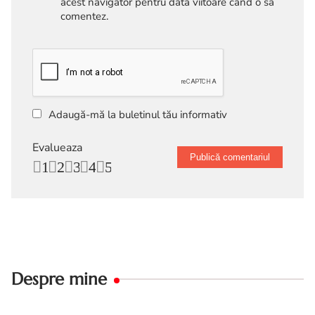
acest navigator pentru data viitoare când o să
comentez.
Adaugă-mă la buletinul tău informativ
Evalueaza
1
2
3
4
5
Despre mine