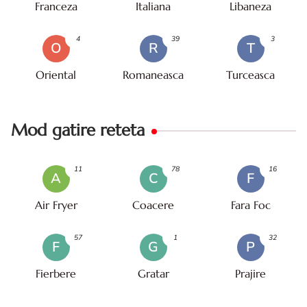
Franceza
Italiana
Libaneza
4
39
3
O
R
T
Oriental
Romaneasca
Turceasca
Mod gatire reteta
11
78
16
A
C
F
Air Fryer
Coacere
Fara Foc
57
1
32
F
G
P
Fierbere
Gratar
Prajire