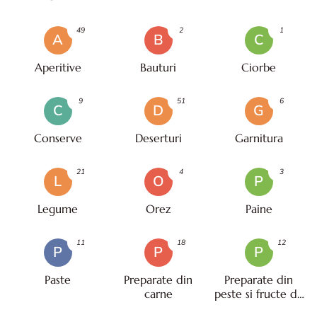
49
2
1
A
B
C
Aperitive
Bauturi
Ciorbe
9
51
6
C
D
G
Conserve
Deserturi
Garnitura
21
4
3
L
O
P
Legume
Orez
Paine
11
18
12
P
P
P
Paste
Preparate din
Preparate din
carne
peste si fructe de
mare