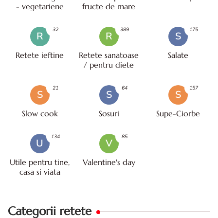
- vegetariene
fructe de mare
32
389
175
R
R
S
Retete ieftine
Retete sanatoase
Salate
/ pentru diete
21
64
157
S
S
S
Slow cook
Sosuri
Supe-Ciorbe
134
85
U
V
Utile pentru tine,
Valentine's day
casa si viata
Categorii retete