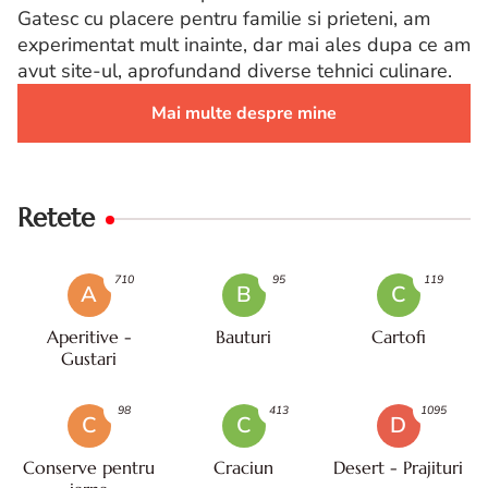
Gatesc cu placere pentru familie si prieteni, am
experimentat mult inainte, dar mai ales dupa ce am
avut site-ul, aprofundand diverse tehnici culinare.
Mai multe despre mine
Retete
710
95
119
A
B
C
Aperitive -
Bauturi
Cartofi
Gustari
98
413
1095
C
C
D
Conserve pentru
Craciun
Desert - Prajituri