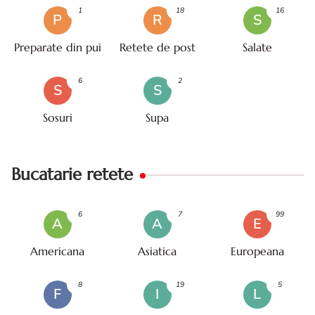
1
18
16
P
R
S
Preparate din pui
Retete de post
Salate
6
2
S
S
Sosuri
Supa
Bucatarie retete
6
7
99
A
A
E
Americana
Asiatica
Europeana
8
19
5
F
I
L