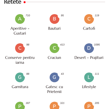
Retete
710
95
119
A
B
C
Aperitive -
Bauturi
Cartofi
Gustari
98
413
1095
C
C
D
Conserve pentru
Craciun
Desert - Prajituri
iarna
88
43
111
G
G
L
Garnitura
Gatesc cu
Lifestyle
Prietenii
187
321
205
P
P
P