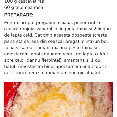
100 g cascaval ras
60 g telemea rasa
PREPARARE:
Pentru inceput pregatim maiaua: punem intr-o
ceasca drojdia, zaharul, o lingurita faina si 2 linguri
de lapte cald. Cat timp aceasta dospeste (creste
pana sta sa iasa din ceasca) pregatim intr-un bol
faina si sarea. Turnam maiaua peste faina si
amestecam, apoi adaugam restul de lapte caldut
spre cald (dar nu fierbinte!), smantana si 1 ou
batut. Amestecam bine, apoi turnam untul topit si
racit si incepem sa framantam energic aluatul.