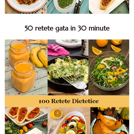
50 retete gata in 30 minute
50 retete gata in 30 minute. 50 idei retete gata in 30
minute. Retete rapide. Retete rapide de mancare. Idei
retete mancare rapid