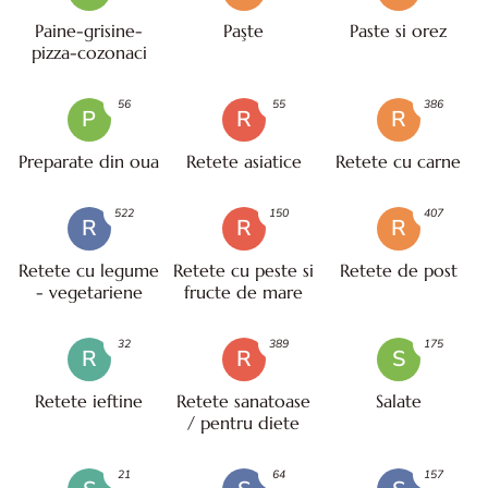
Paine-grisine-
Paşte
Paste si orez
pizza-cozonaci
56
55
386
P
R
R
Preparate din oua
Retete asiatice
Retete cu carne
522
150
407
R
R
R
Retete cu legume
Retete cu peste si
Retete de post
- vegetariene
fructe de mare
32
389
175
R
R
S
Retete ieftine
Retete sanatoase
Salate
/ pentru diete
21
64
157