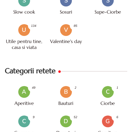
S
S
S
Slow cook
Sosuri
Supe-Ciorbe
134
85
U
V
Utile pentru tine,
Valentine's day
casa si viata
Categorii retete
49
2
1
A
B
C
Aperitive
Bauturi
Ciorbe
9
52
6
C
D
G