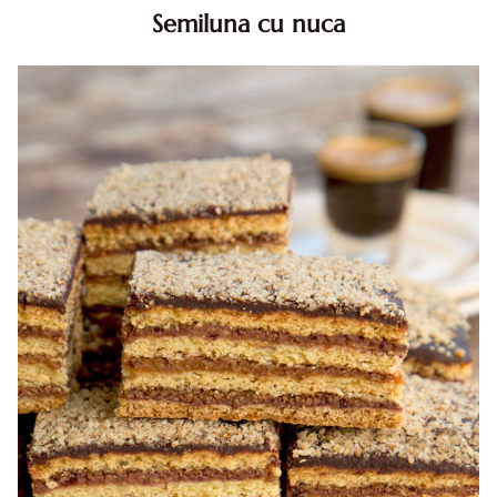
Semiluna cu nuca
Semiluna cu nuca. Prajitura semiluna cu nuca. Prajitura
Semiluna. Prajitura simpla semiluna cu nuci. Semiluna cu
nuca pufoasa