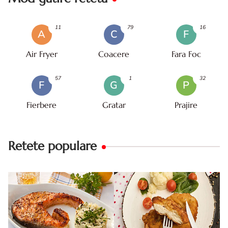
11
79
16
A
C
F
Air Fryer
Coacere
Fara Foc
57
1
32
F
G
P
Fierbere
Gratar
Prajire
Retete populare