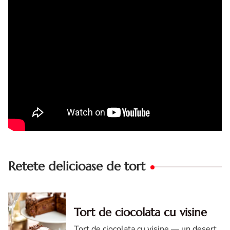
din acele torturi...
Retete delicioase de tort
Tort de ciocolata cu visine
Tort de ciocolata cu visine — un desert