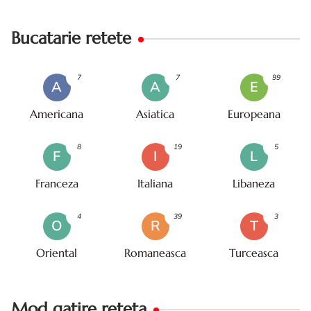
Bucatarie retete
7
7
99
A
A
E
Americana
Asiatica
Europeana
8
19
5
F
I
L
Franceza
Italiana
Libaneza
4
39
3
O
R
T
Oriental
Romaneasca
Turceasca
Mod gatire reteta