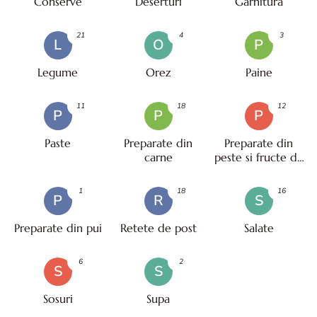
Conserve
Deserturi
Garnitura
21
4
3
L
O
P
Legume
Orez
Paine
11
18
12
P
P
P
Paste
Preparate din
Preparate din
carne
peste si fructe de
mare
1
18
16
P
R
S
Preparate din pui
Retete de post
Salate
6
2
S
S
Sosuri
Supa