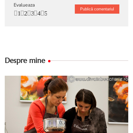
Evalueaza
1
2
3
4
5
Despre mine