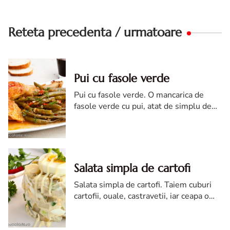
Reteta precedenta / urmatoare
Pui cu fasole verde
Pui cu fasole verde. O mancarica de
fasole verde cu pui, atat de simplu de
facut si atat de gustoasa, incat nu o veti
refuza...
Salata simpla de cartofi
Salata simpla de cartofi. Taiem cuburi
cartofii, ouale, castravetii, iar ceapa o
tocam. Le amestecam si le asezonam cu
sare si piper.