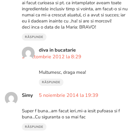
ai facut curioasa si pt. ca intamplator aveam toate
ingredientele inclusiv timp si vointa, am facut-o si nu
numai ca mi-a crescut aluatul, ci a avut si succes; iar
eu ii dadeam inainte cu ..ha! si are si morcovi!
deci inca o data de la Maria: BRAVO!
RĂSPUNDE
diva in bucatarie
26 octombrie 2012 la 8:29
Multumesc, draga mea!
RĂSPUNDE
Simy
5 noiembrie 2014 la 19:39
Super f buna…am facut ieri..mi-a iesit pufoasa si f
buna…Cu siguranta o sa mai fac
RĂSPUNDE