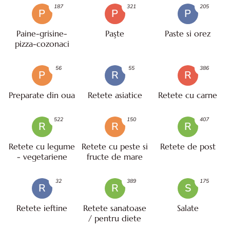
187
321
205
P
P
P
Paine-grisine-
Paşte
Paste si orez
pizza-cozonaci
56
55
386
P
R
R
Preparate din oua
Retete asiatice
Retete cu carne
522
150
407
R
R
R
Retete cu legume
Retete cu peste si
Retete de post
- vegetariene
fructe de mare
32
389
175
R
R
S
Retete ieftine
Retete sanatoase
Salate
/ pentru diete