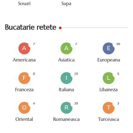
Sosuri
Supa
Bucatarie retete
7
7
99
A
A
E
Americana
Asiatica
Europeana
8
19
5
F
I
L
Franceza
Italiana
Libaneza
4
39
3
O
R
T
Oriental
Romaneasca
Turceasca