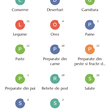
C
D
G
Conserve
Deserturi
Garnitura
21
4
3
L
O
P
Legume
Orez
Paine
11
18
12
P
P
P
Paste
Preparate din
Preparate din
carne
peste si fructe de
mare
1
18
16
P
R
S
Preparate din pui
Retete de post
Salate
6
2
S
S