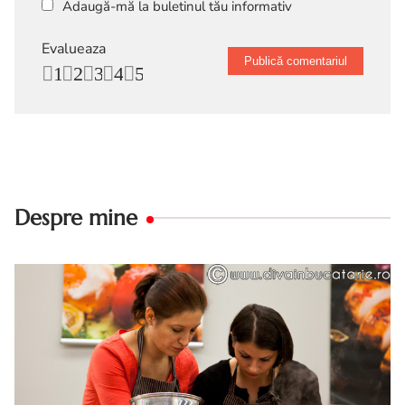
Adaugă-mă la buletinul tău informativ
Evalueaza
1
2
3
4
5
Despre mine