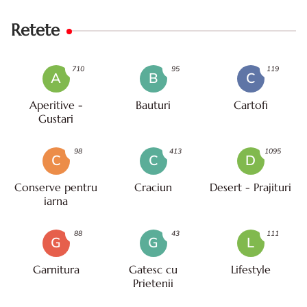
Retete
710
95
119
A
B
C
Aperitive -
Bauturi
Cartofi
Gustari
98
413
1095
C
C
D
Conserve pentru
Craciun
Desert - Prajituri
iarna
88
43
111
G
G
L
Garnitura
Gatesc cu
Lifestyle
Prietenii