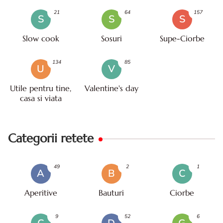
21
64
157
S
S
S
Slow cook
Sosuri
Supe-Ciorbe
134
85
U
V
Utile pentru tine,
Valentine's day
casa si viata
Categorii retete
49
2
1
A
B
C
Aperitive
Bauturi
Ciorbe
9
52
6