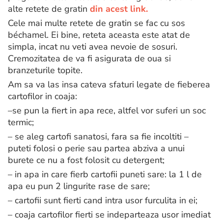
alte retete de gratin
din acest link.
Cele mai multe retete de gratin se fac cu sos
béchamel. Ei bine, reteta aceasta este atat de
simpla, incat nu veti avea nevoie de sosuri.
Cremozitatea de va fi asigurata de oua si
branzeturile topite.
Am sa va las insa cateva sfaturi legate de fieberea
cartofilor in coaja:
–se pun la fiert in apa rece, altfel vor suferi un soc
termic;
– se aleg cartofi sanatosi, fara sa fie incoltiti –
puteti folosi o perie sau partea abziva a unui
burete ce nu a fost folosit cu detergent;
– in apa in care fierb cartofii puneti sare: la 1 l de
apa eu pun 2 lingurite rase de sare;
– cartofii sunt fierti cand intra usor furculita in ei;
– coaja cartofilor fierti se indeparteaza usor imediat