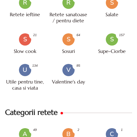
R
R
S
Retete ieftine
Retete sanatoase
Salate
/ pentru diete
21
64
157
S
S
S
Slow cook
Sosuri
Supe-Ciorbe
134
85
U
V
Utile pentru tine,
Valentine's day
casa si viata
Categorii retete
49
2
1
A
B
C