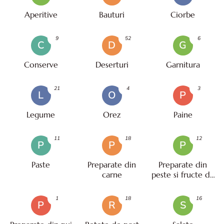
Aperitive
Bauturi
Ciorbe
9
52
6
C
D
G
Conserve
Deserturi
Garnitura
21
4
3
L
O
P
Legume
Orez
Paine
11
18
12
P
P
P
Paste
Preparate din
Preparate din
carne
peste si fructe de
mare
1
18
16
P
R
S