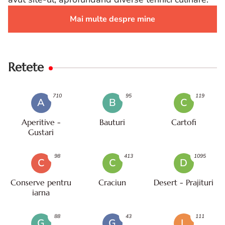
Mai multe despre mine
Retete
710
95
119
A
B
C
Aperitive -
Bauturi
Cartofi
Gustari
98
413
1095
C
C
D
Conserve pentru
Craciun
Desert - Prajituri
iarna
88
43
111
G
G
L