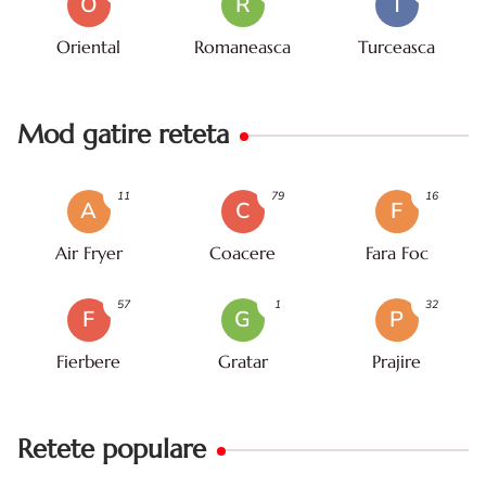
O
R
T
Oriental
Romaneasca
Turceasca
Mod gatire reteta
11
79
16
A
C
F
Air Fryer
Coacere
Fara Foc
57
1
32
F
G
P
Fierbere
Gratar
Prajire
Retete populare