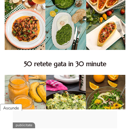
50 retete gata in 30 minute
50 retete gata in 30 minute. 50 idei retete gata in 30
minute. Retete rapide. Retete rapide de mancare. Idei
retete mancare rapid