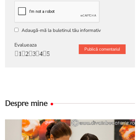
Adaugă-mă la buletinul tău informativ
Evalueaza
1
2
3
4
5
Despre mine