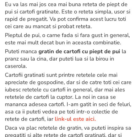
Eu va las mai jos cea mai buna reteta de piept de
pui si cartofi gratinate. Este o reteta simpla, usor si
rapid de pregatit. Va pot confirma acest lucru toti
cei care au mancat si probat reteta.
Pieptul de pui, o carne fada si fara gust in general,
este mai mult decat bun in aceasta combinatie.
Puteti manca
gratin de cartofi cu piept de pui
la
pranz sau la cina, dar puteti lua si la birou in
caserola.
Cartofii gratinati sunt printre retetele cele mai
apreciate de gospodine, dar si de catre toti cei care
iubesc retetele cu cartofi in general, dar mai ales
retetele de cartofi la cuptor. La noi in casa se
mananca adesea cartofi. I-am gatit in seci de feluri,
asa ca ii puteti vedea pe toti intr-o colectie de
retete de cartofi, iar
link-ul este aici.
Daca va plac retetele de gratin, va puteti inspira sa
pregatiti si alte retete de cartofi gratinati, dar si