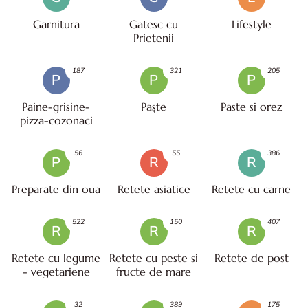
Garnitura
Gatesc cu
Lifestyle
Prietenii
187
321
205
P
P
P
Paine-grisine-
Paşte
Paste si orez
pizza-cozonaci
56
55
386
P
R
R
Preparate din oua
Retete asiatice
Retete cu carne
522
150
407
R
R
R
Retete cu legume
Retete cu peste si
Retete de post
- vegetariene
fructe de mare
32
389
175