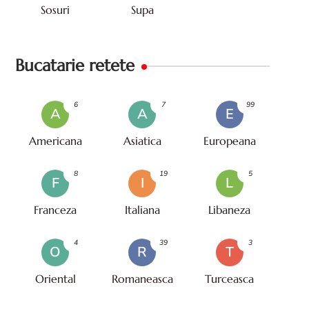
Sosuri
Supa
Bucatarie retete
6
7
99
A
A
E
Americana
Asiatica
Europeana
8
19
5
F
I
L
Franceza
Italiana
Libaneza
4
39
3
O
R
T
Oriental
Romaneasca
Turceasca