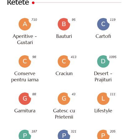
Retete
710
95
119
A
B
C
Aperitive -
Bauturi
Cartofi
Gustari
98
413
1095
C
C
D
Conserve
Craciun
Desert -
pentru iarna
Prajituri
88
43
111
G
G
L
Garnitura
Gatesc cu
Lifestyle
Prietenii
187
321
205
P
P
P