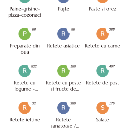
Paine-grisine-
Paşte
Paste si orez
pizza-cozonaci
56
55
386
P
R
R
Preparate din
Retete asiatice
Retete cu carne
oua
522
150
407
R
R
R
Retete cu
Retete cu peste
Retete de post
legume -
si fructe de
vegetariene
mare
32
389
175
R
R
S
Retete ieftine
Retete
Salate
sanatoase /
pentru diete