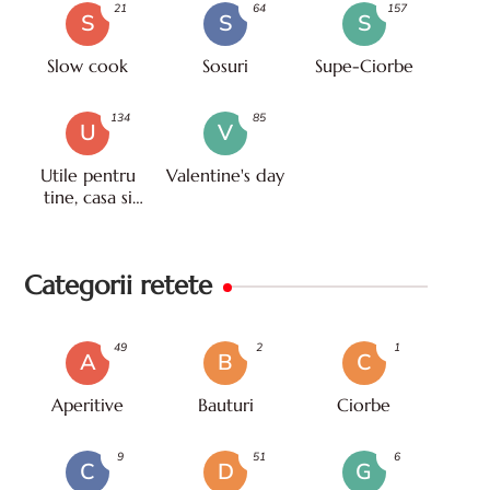
21
64
157
S
S
S
Slow cook
Sosuri
Supe-Ciorbe
134
85
U
V
Utile pentru
Valentine's day
tine, casa si
viata
Categorii retete
49
2
1
A
B
C
Aperitive
Bauturi
Ciorbe
9
51
6
C
D
G