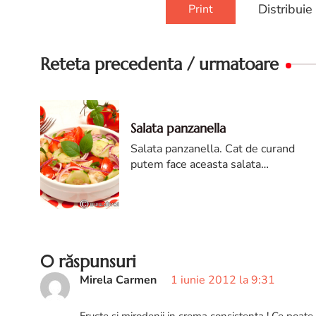
Distribuie
Print
Reteta precedenta / urmatoare
Salata panzanella
Salata panzanella. Cat de curand
putem face aceasta salata
delicioasa cu rosii romanesti,
gustoase si parfumate...
0 răspunsuri
Mirela Carmen
1 iunie 2012 la 9:31
Fructe si mirodenii in crema consistenta ! Ce poate f