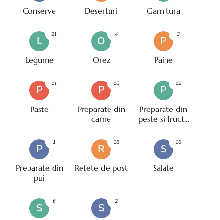
Conserve
Deserturi
Garnitura
21
4
3
L
O
P
Legume
Orez
Paine
11
18
12
P
P
P
Paste
Preparate din
Preparate din
carne
peste si fructe
de mare
1
18
16
P
R
S
Preparate din
Retete de post
Salate
pui
6
2
S
S