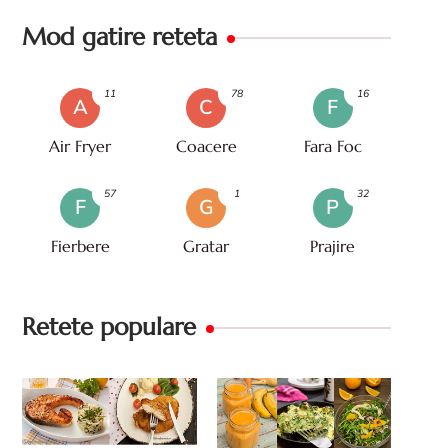
Mod gatire reteta
11
78
16
A
C
F
Air Fryer
Coacere
Fara Foc
57
1
32
F
G
P
Fierbere
Gratar
Prajire
Retete populare