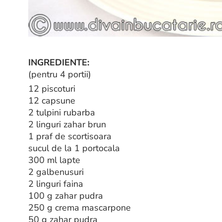
INGREDIENTE:
(pentru 4 portii)
12 piscoturi
12 capsune
2 tulpini rubarba
2 linguri zahar brun
1 praf de scortisoara
sucul de la 1 portocala
300 ml lapte
2 galbenusuri
2 linguri faina
100 g zahar pudra
250 g crema mascarpone
50 g zahar pudra