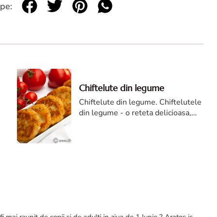
 pe:
Chiftelute din legume
Chiftelute din legume. Chiftelutele
din legume - o reteta delicioasa,
simpla, ieftina si foarte usor de
pregatit. Este o reteta indragita de
cei mici dar si de cei mari in aceeasi
masura.
i mai ravnit de copii si de adulti in ziua de 1 Iunie ? Aratos is