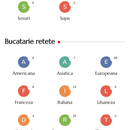
6
2
S
S
Sosuri
Supa
Bucatarie retete
6
7
99
A
A
E
Americana
Asiatica
Europeana
8
19
5
F
I
L
Franceza
Italiana
Libaneza
4
39
3
O
R
T