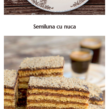
Semiluna cu nuca
Semiluna cu nuca. Prajitura semiluna cu nuca. Prajitura
Semiluna. Prajitura simpla semiluna cu nuci. Semiluna cu
nuca pufoasa