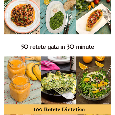
50 retete gata in 30 minute
50 retete gata in 30 minute. 50 idei retete gata in 30
minute. Retete rapide. Retete rapide de mancare. Idei
retete mancare rapid