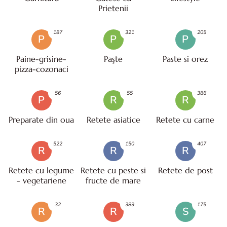
Prietenii
187
321
205
P
P
P
Paine-grisine-
Paşte
Paste si orez
pizza-cozonaci
56
55
386
P
R
R
Preparate din oua
Retete asiatice
Retete cu carne
522
150
407
R
R
R
Retete cu legume
Retete cu peste si
Retete de post
- vegetariene
fructe de mare
32
389
175
R
R
S