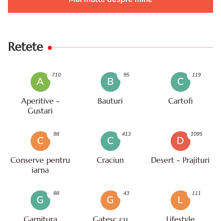
Retete
710
95
119
A
B
C
Aperitive -
Bauturi
Cartofi
Gustari
98
413
1095
C
C
D
Conserve pentru
Craciun
Desert - Prajituri
iarna
88
43
111
G
G
L
Garnitura
Gatesc cu
Lifestyle