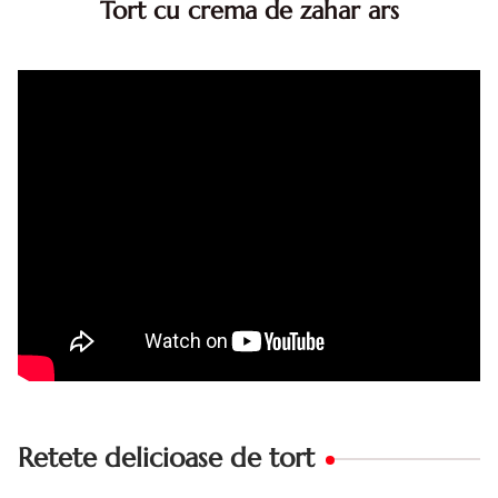
Tort cu crema de zahar ars
Tort cu crema de zahar ars, reteta veche, din caietul
bunicii. Desi este o reteta veche ramane are inca mare
succes. Acest tort cu crema de zahar ars este unul
din acele torturi...
Retete delicioase de tort