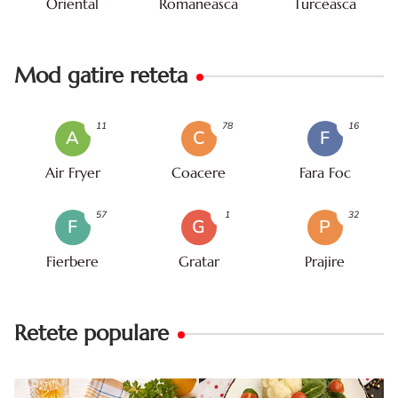
Oriental
Romaneasca
Turceasca
Mod gatire reteta
11
78
16
A
C
F
Air Fryer
Coacere
Fara Foc
57
1
32
F
G
P
Fierbere
Gratar
Prajire
Retete populare