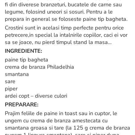
fi din diverese branzeturi, bucatele de carne sau
legume, folosind uneori si sosuri. Pentru a le
prepara in general se foloseste paine tip bagheta.
Crostini sunt in acelasi timp perfecte pentru orice
petrecere,in special la intalnirile copiilor, caci ei vor
sa se joace, nu pierd timpul stand la masa…
INGREDIENTE:
paine tip bagheta
crema de branza Philadelhia
smantana
sare
piper
ardei copt – diverse culori
PREPARARE:
Prajim feliile de paine in toast sau in cuptor, le
ungem cu crema de branza amestecata cu
smantana groasa si tare (la 125 g crema de branza
punem 1 lingura smantana), sare si piper dupa