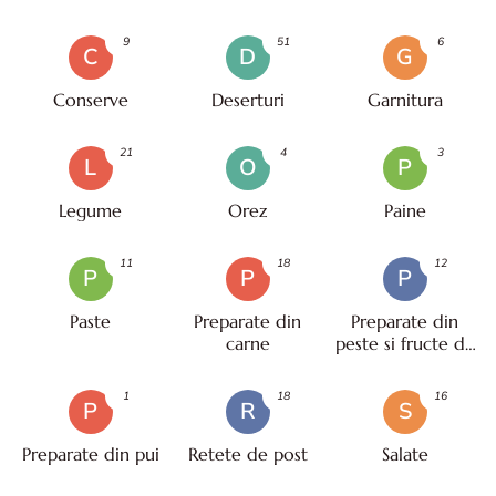
9
51
6
C
D
G
Conserve
Deserturi
Garnitura
21
4
3
L
O
P
Legume
Orez
Paine
11
18
12
P
P
P
Paste
Preparate din
Preparate din
carne
peste si fructe de
mare
1
18
16
P
R
S
Preparate din pui
Retete de post
Salate