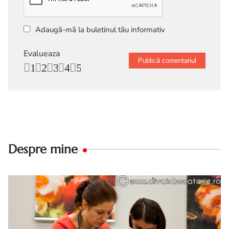
Adaugă-mă la buletinul tău informativ
Evalueaza
1
2
3
4
5
Despre mine