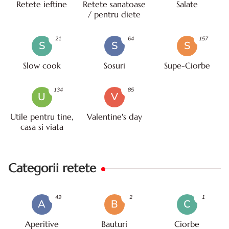
Retete ieftine
Retete sanatoase
Salate
/ pentru diete
21
64
157
S
S
S
Slow cook
Sosuri
Supe-Ciorbe
134
85
U
V
Utile pentru tine,
Valentine's day
casa si viata
Categorii retete
49
2
1
A
B
C
Aperitive
Bauturi
Ciorbe