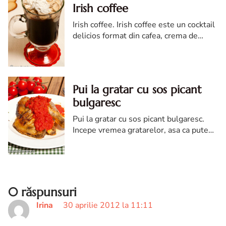
Irish coffee
Irish coffee. Irish coffee este un cocktail
delicios format din cafea, crema de
whisky, zahar brun, acoperit cu un strat
de frisca.
Pui la gratar cu sos picant
bulgaresc
Pui la gratar cu sos picant bulgaresc.
Incepe vremea gratarelor, asa ca putem
sa iesim din tiparul cu care eram
obisnuiti, adaugand un plus de savoare
unei fripturi ce poate parea banala.
0 răspunsuri
Irina
30 aprilie 2012 la 11:11