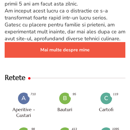
primii 5 ani am facut asta zilnic.
Am inceput acest lucru ca o distractie ce s-a
transformat foarte rapid intr-un lucru serios.
Gatesc cu placere pentru familie si prieteni, am
experimentat mult inainte, dar mai ales dupa ce am
avut site-ul, aprofundand diverse tehnici culinare.
Mai multe despre mine
Retete
710
95
119
A
B
C
Aperitive -
Bauturi
Cartofi
Gustari
98
413
1095