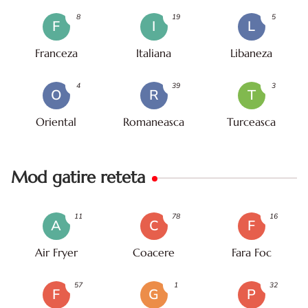
8
19
5
F
I
L
Franceza
Italiana
Libaneza
4
39
3
O
R
T
Oriental
Romaneasca
Turceasca
Mod gatire reteta
11
78
16
A
C
F
Air Fryer
Coacere
Fara Foc
57
1
32
F
G
P