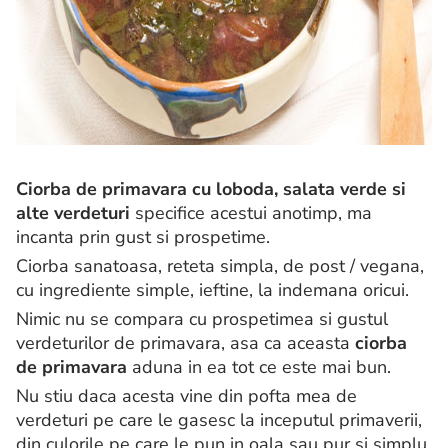
Ciorba de primavara cu loboda, salata verde si
alte verdeturi
specifice acestui anotimp, ma
incanta prin gust si prospetime.
Ciorba sanatoasa, reteta simpla, de post / vegana,
cu ingrediente simple, ieftine, la indemana oricui.
Nimic nu se compara cu prospetimea si gustul
verdeturilor de primavara, asa ca aceasta
ciorba
de primavara
aduna in ea tot ce este mai bun.
Nu stiu daca acesta vine din pofta mea de
verdeturi pe care le gasesc la inceputul primaverii,
din culorile pe care le pun in oala sau pur si simplu