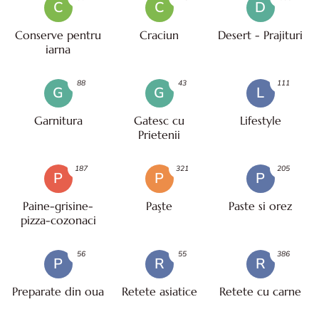
C
C
D
Conserve pentru
Craciun
Desert - Prajituri
iarna
88
43
111
G
G
L
Garnitura
Gatesc cu
Lifestyle
Prietenii
187
321
205
P
P
P
Paine-grisine-
Paşte
Paste si orez
pizza-cozonaci
56
55
386
P
R
R
Preparate din oua
Retete asiatice
Retete cu carne