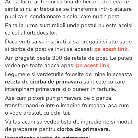
Acest lucru ar trebui sa tina de fiecare, de ceea ce
simte si nu ar trebui sa se transforme intr-o etalare
publica si condamnare a celor care nu tin post.
Pana la urma sunt religii unde postul nu este acelsi
cu cel al ortodocsilor.
Daca vreti sa va inspirati si sa pregatiti si alte supe
si ciorbe de post va invit sa apasati
pe acest link
.
Am pregatit peste 300 de retete de post. Le puteti
vedea pe toate adaca apasi
pe acest link
.
Legumele si verdeturile folosite de mine in aceasta
reteta de ciorba de primavara
sunt cele cu care
intampinam primavara si o punem in farfurie.
Asa cum pictorii pun primavara pe o panza,
transformand-o intr-o imagine frumoasa, asa cum
o vede artistul, cu ochii lui.
Va las acum sa vedeti lista de ingrediente si modul
de preparare pentru
ciorba de primavara
.
Ingrediente ciorba de primavara: