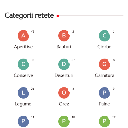
Categorii retete
49
2
1
A
B
C
Aperitive
Bauturi
Ciorbe
9
51
6
C
D
G
Conserve
Deserturi
Garnitura
21
4
3
L
O
P
Legume
Orez
Paine
11
18
12
P
P
P