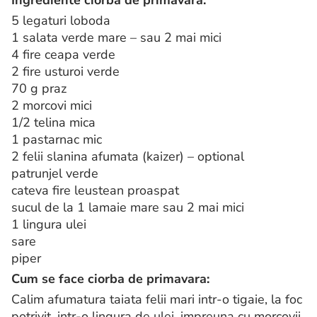
5 legaturi loboda
1 salata verde mare – sau 2 mai mici
4 fire ceapa verde
2 fire usturoi verde
70 g praz
2 morcovi mici
1/2 telina mica
1 pastarnac mic
2 felii slanina afumata (kaizer) – optional
patrunjel verde
cateva fire leustean proaspat
sucul de la 1 lamaie mare sau 2 mai mici
1 lingura ulei
sare
piper
Cum se face ciorba de primavara:
Calim afumatura taiata felii mari intr-o tigaie, la foc
potrivit, intr-o lingura de ulei, impreuna cu morcovii