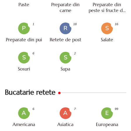
Paste
Preparate din
Preparate din
carne
peste si fructe de
mare
1
18
16
P
R
S
Preparate din pui
Retete de post
Salate
6
2
S
S
Sosuri
Supa
Bucatarie retete
6
7
99
A
A
E
Americana
Asiatica
Europeana