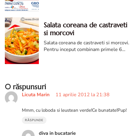
la concurs. Grohe si baterii-lux.ro
concurs. concurs retete cu Grohe
Salata coreana de castraveti
si morcovi
Salata coreana de castraveti si morcovi.
Pentru inceput combinam primele 6
ingrediente intr-un bol, le amestecam
bine cu un tel, pana se "imprietenesc"
aromele.
0 răspunsuri
Licuta Marin
11 aprilie 2012 la 21:38
Mmm, cu loboda si leustean verde!Ce bunatate!Pup!
RĂSPUNDE
diva in bucatarie