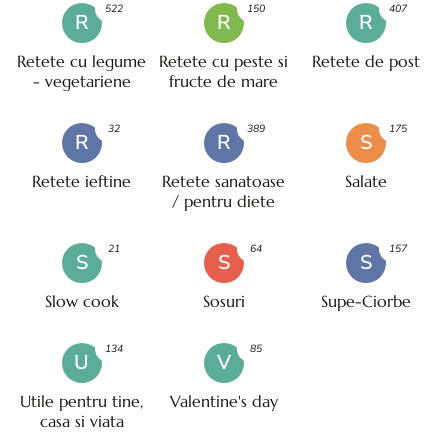
522
150
407
R
R
R
Retete cu legume
Retete cu peste si
Retete de post
- vegetariene
fructe de mare
32
389
175
R
R
S
Retete ieftine
Retete sanatoase
Salate
/ pentru diete
21
64
157
S
S
S
Slow cook
Sosuri
Supe-Ciorbe
134
85
U
V
Utile pentru tine,
Valentine's day
casa si viata