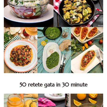
50 retete gata in 30 minute
50 retete gata in 30 minute. 50 idei retete gata in 30
minute. Retete rapide. Retete rapide de mancare. Idei
retete mancare rapid