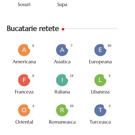
Sosuri
Supa
Bucatarie retete
6
7
99
A
A
E
Americana
Asiatica
Europeana
8
19
5
F
I
L
Franceza
Italiana
Libaneza
4
39
3
O
R
T
Oriental
Romaneasca
Turceasca