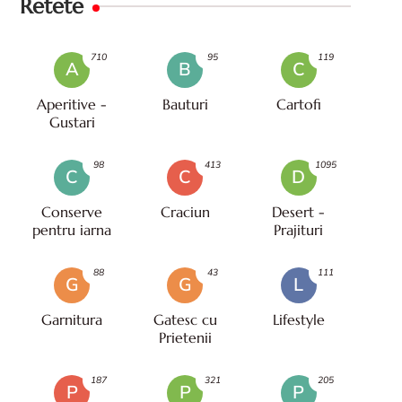
Retete
710
95
119
A
B
C
Aperitive -
Bauturi
Cartofi
Gustari
98
413
1095
C
C
D
Conserve
Craciun
Desert -
pentru iarna
Prajituri
88
43
111
G
G
L
Garnitura
Gatesc cu
Lifestyle
Prietenii
187
321
205
P
P
P