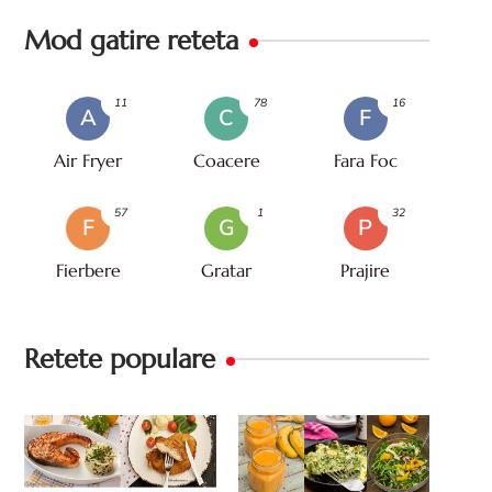
Mod gatire reteta
11
78
16
A
C
F
Air Fryer
Coacere
Fara Foc
57
1
32
F
G
P
Fierbere
Gratar
Prajire
Retete populare