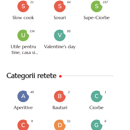
21
64
157
S
S
S
Slow cook
Sosuri
Supe-Ciorbe
134
85
U
V
Utile pentru
Valentine's day
tine, casa si
viata
Categorii retete
49
2
1
A
B
C
Aperitive
Bauturi
Ciorbe
9
51
6
C
D
G