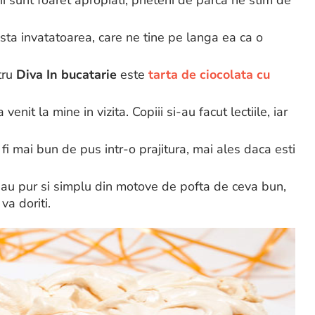
pii sunt foaret apropiati, prieteni de parca ne stim de
asta invatatoarea, care ne tine pe langa ea ca o
tru
Diva In bucatarie
este
tarta de ciocolata cu
nit la mine in vizita. Copiii si-au facut lectiile, iar
 fi mai bun de pus intr-o prajitura, mai ales daca esti
sau pur si simplu din motove de pofta de ceva bun,
va doriti.