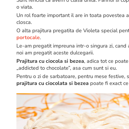
Sunt fericita ca avem o clasa unita. Parintii si co
o viata.
Un rol foarte important il are in toata povestea 
closca.
O alta prajitura pregatita de Violeta special pen
portocale
.
Le-am pregatit impreuna intr-o singura zi, cand a ve
noi am pregatit aceste dulcegarii.
Prajitura cu ciocola si bezea
, adica tot ce poate
„addicted to chocolate”, asa cum sunt si eu.
Pentru o zi de sarbatoare, pentru mese festive, 
prajitura cu ciocolata si bezea
poate fi exact ce 