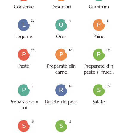
Conserve
Deserturi
Garnitura
21
4
3
L
O
P
Legume
Orez
Paine
11
18
12
P
P
P
Paste
Preparate din
Preparate din
carne
peste si fructe
de mare
1
18
16
P
R
S
Preparate din
Retete de post
Salate
pui
6
2
S
S