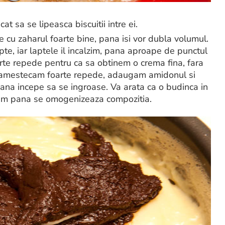
t sa se lipeasca biscuitii intre ei.
cu zaharul foarte bine, pana isi vor dubla volumul.
pte, iar laptele il incalzim, pana aproape de punctul
te repede pentru ca sa obtinem o crema fina, fara
i amestecam foarte repede, adaugam amidonul si
ana incepe sa se ingroase. Va arata ca o budinca in
am pana se omogenizeaza compozitia.