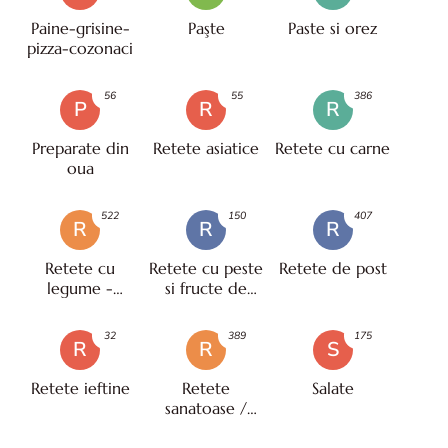
Paine-grisine-
Paşte
Paste si orez
pizza-cozonaci
56
55
386
P
R
R
Preparate din
Retete asiatice
Retete cu carne
oua
522
150
407
R
R
R
Retete cu
Retete cu peste
Retete de post
legume -
si fructe de
vegetariene
mare
32
389
175
R
R
S
Retete ieftine
Retete
Salate
sanatoase /
pentru diete