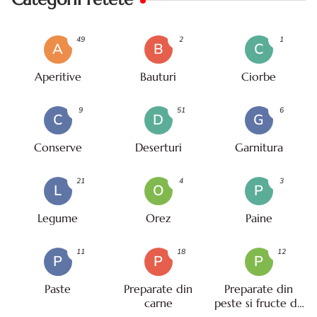
49
2
1
A
B
C
Aperitive
Bauturi
Ciorbe
9
51
6
C
D
G
Conserve
Deserturi
Garnitura
21
4
3
L
O
P
Legume
Orez
Paine
11
18
12
P
P
P
Paste
Preparate din
Preparate din
carne
peste si fructe de