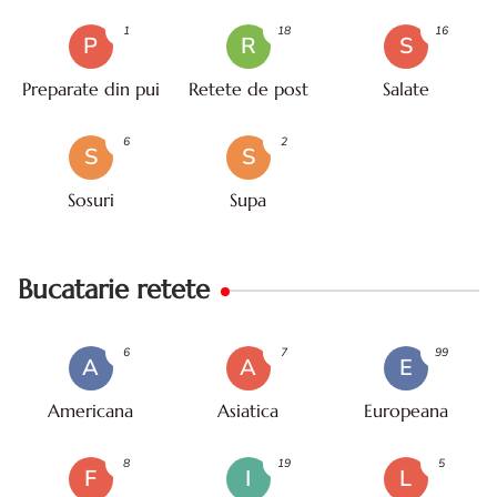
mare
1
18
16
P
R
S
Preparate din pui
Retete de post
Salate
6
2
S
S
Sosuri
Supa
Bucatarie retete
6
7
99
A
A
E
Americana
Asiatica
Europeana
8
19
5
F
I
L