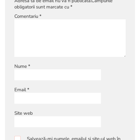
Adresa ta de email nu va fi publicată.
Câmpurile
obligatorii sunt marcate cu
*
Comentariu
*
Nume
*
Email
*
Site web
Salvează-mi numele, emailul și site-ul web în