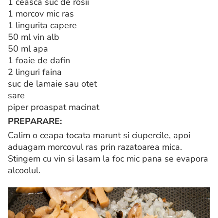
1 ceasca suc de rosii
1 morcov mic ras
1 lingurita capere
50 ml vin alb
50 ml apa
1 foaie de dafin
2 linguri faina
suc de lamaie sau otet
sare
piper proaspat macinat
PREPARARE:
Calim o ceapa tocata marunt si ciupercile, apoi
aduagam morcovul ras prin razatoarea mica.
Stingem cu vin si lasam la foc mic pana se evapora
alcoolul.