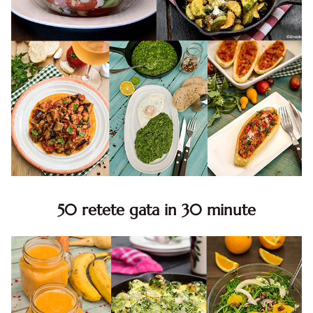
50 retete gata in 30 minute
50 retete gata in 30 minute. 50 idei retete gata in 30
minute. Retete rapide. Retete rapide de mancare. Idei
retete mancare rapid