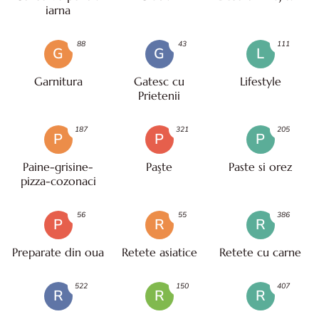
iarna
88
43
111
G
G
L
Garnitura
Gatesc cu
Lifestyle
Prietenii
187
321
205
P
P
P
Paine-grisine-
Paşte
Paste si orez
pizza-cozonaci
56
55
386
P
R
R
Preparate din oua
Retete asiatice
Retete cu carne
522
150
407
R
R
R