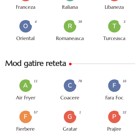
Franceza
Italiana
Libaneza
4
39
3
O
R
T
Oriental
Romaneasca
Turceasca
Mod gatire reteta
11
78
16
A
C
F
Air Fryer
Coacere
Fara Foc
57
1
32
F
G
P
Fierbere
Gratar
Prajire