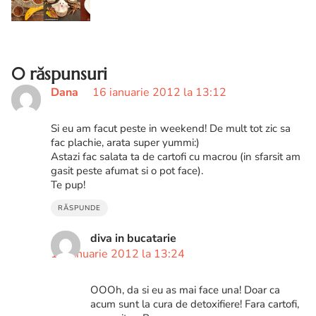
PIERSICI MUFFINS CU UNT SI VANILIE
BRIOSE CU SMOCHINE MUFFINS CU
...
0 răspunsuri
Dana
16 ianuarie 2012 la 13:12
Si eu am facut peste in weekend! De mult tot zic sa
fac plachie, arata super yummi:)
Astazi fac salata ta de cartofi cu macrou (in sfarsit am
gasit peste afumat si o pot face).
Te pup!
RĂSPUNDE
diva in bucatarie
16 ianuarie 2012 la 13:24
OOOh, da si eu as mai face una! Doar ca
acum sunt la cura de detoxifiere! Fara cartofi,