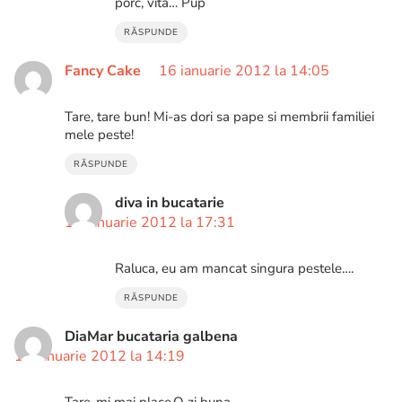
porc, vita… Pup
RĂSPUNDE
Fancy Cake
16 ianuarie 2012 la 14:05
Tare, tare bun! Mi-as dori sa pape si membrii familiei
mele peste!
RĂSPUNDE
diva in bucatarie
16 ianuarie 2012 la 17:31
Raluca, eu am mancat singura pestele….
RĂSPUNDE
DiaMar bucataria galbena
16 ianuarie 2012 la 14:19
Tare-mi mai place.O zi buna.