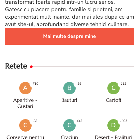
transformat foarte rapid intr-un lucru serios.
Gatesc cu placere pentru familie si prieteni, am
experimentat mult inainte, dar mai ales dupa ce am
avut site-ul, aprofundand diverse tehnici culinare.
Mai multe despre mine
Retete
710
95
119
A
B
C
Aperitive -
Bauturi
Cartofi
Gustari
98
413
1095
C
C
D
Conserve pentru
Craciun
Desert - Prajituri