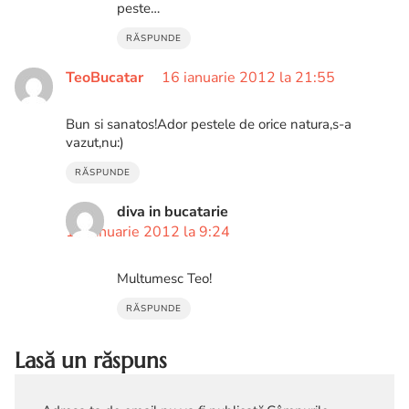
peste…
RĂSPUNDE
TeoBucatar
16 ianuarie 2012 la 21:55
Bun si sanatos!Ador pestele de orice natura,s-a
vazut,nu:)
RĂSPUNDE
diva in bucatarie
17 ianuarie 2012 la 9:24
Multumesc Teo!
RĂSPUNDE
Lasă un răspuns