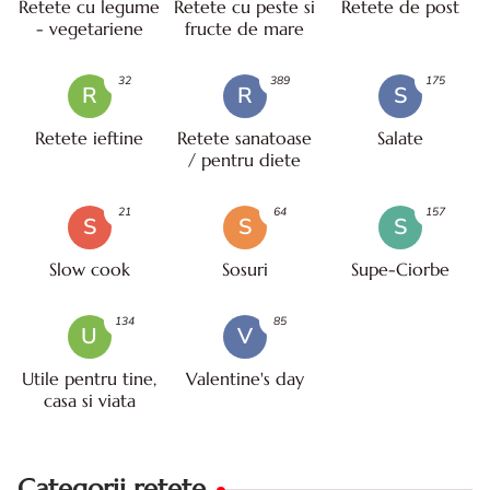
Retete cu legume
Retete cu peste si
Retete de post
- vegetariene
fructe de mare
32
389
175
R
R
S
Retete ieftine
Retete sanatoase
Salate
/ pentru diete
21
64
157
S
S
S
Slow cook
Sosuri
Supe-Ciorbe
134
85
U
V
Utile pentru tine,
Valentine's day
casa si viata
Categorii retete