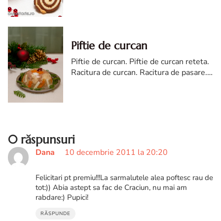
deliciosi sunt.
Piftie de curcan
Piftie de curcan. Piftie de curcan reteta.
Racitura de curcan. Racitura de pasare.
Reteta piftie de curcan.
0 răspunsuri
Dana
10 decembrie 2011 la 20:20
Felicitari pt premiu!!!La sarmalutele alea poftesc rau de
tot:)) Abia astept sa fac de Craciun, nu mai am
rabdare:) Pupici!
RĂSPUNDE