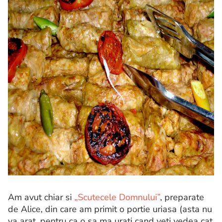
Am avut chiar si
„Scutecele Domnului”
, preparate
de Alice, din care am primit o portie uriasa (asta nu
va arat, pentru ca o sa ma urati cand veti vedea cat