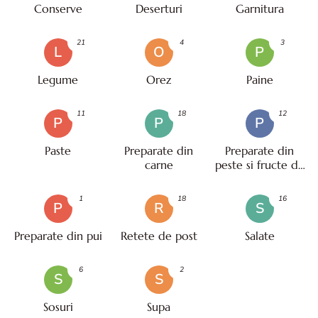
Conserve
Deserturi
Garnitura
21
4
3
L
O
P
Legume
Orez
Paine
11
18
12
P
P
P
Paste
Preparate din
Preparate din
carne
peste si fructe de
mare
1
18
16
P
R
S
Preparate din pui
Retete de post
Salate
6
2
S
S
Sosuri
Supa