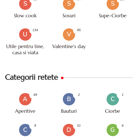
S
S
S
Slow cook
Sosuri
Supe-Ciorbe
134
85
U
V
Utile pentru tine,
Valentine's day
casa si viata
Categorii retete
49
2
1
A
B
C
Aperitive
Bauturi
Ciorbe
9
51
6
C
D
G