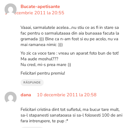
Bucate-apetisante
10 decembrie 2011 la 20:55
Vaaai, sarmalutele acelea…nu stiu ce as fi in stare sa
fac pentru o sarmalutaaaa din aia bunaaaa facuta la
gramada :))) Bine ca n-am fost si eu pe acolo, nu va
mai ramanea nimic :)))
Yo zic ca voce tare : vreau un aparat foto bun de tot!
Ma aude moshul???
Nu cred, mi-s prea mare :))
Felicitari pentru premiu!
RĂSPUNDE
dana
10 decembrie 2011 la 20:58
Felicitari cristina dint tot sufletul, ma bucur tare mult,
sa-l stapanesti sanataoasa si sa-l folosesti 100 de ani
fara intrerupere, te pup :*