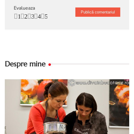
Evalueaza
1
2
3
4
5
Despre mine