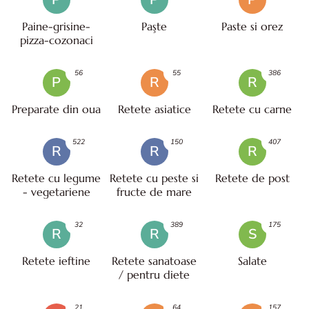
Paine-grisine-
Paşte
Paste si orez
pizza-cozonaci
56
55
386
P
R
R
Preparate din oua
Retete asiatice
Retete cu carne
522
150
407
R
R
R
Retete cu legume
Retete cu peste si
Retete de post
- vegetariene
fructe de mare
32
389
175
R
R
S
Retete ieftine
Retete sanatoase
Salate
/ pentru diete
21
64
157