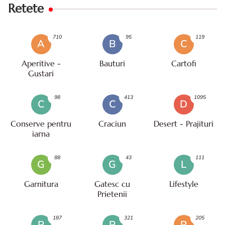
Retete
710
95
119
A
B
C
Aperitive -
Bauturi
Cartofi
Gustari
98
413
1095
C
C
D
Conserve pentru
Craciun
Desert - Prajituri
iarna
88
43
111
G
G
L
Garnitura
Gatesc cu
Lifestyle
Prietenii
187
321
205
P
P
P