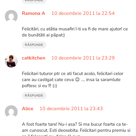
RĂSPUNDE
Ramona A
10 decembrie 2011 la 22:54
Felicitãri, cu atâtia musafiri î-ti va fi de mare ajutor! ce
de bunãtãti ai pãpat:)
RĂSPUNDE
catkitchen
10 decembrie 2011 la 23:29
Felicitari tuturor ptr ce ati facut acolo, felicitari celor
care au castigat cate ceva 😉 …. insa la saramlute
poftesc si eu !!! :):)
RĂSPUNDE
Alice
10 decembrie 2011 la 23:43
A fost foarte tare! Nu-i asa? Si ma bucur foarte ca te-
am cunoscut. Esti deosebita. Felicitari pentru premiu si