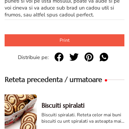
puneti si voi pe lista mosului, poate va aude si pe
voi cineva si va aduce sub brad un cadou util si
frumos, sau altfel spus cadoul perfect.
Print
Distribuie pe:
Reteta precedenta / urmatoare
Biscuiti spiralati
Biscuiti spiralati. Reteta celor mai buni
biscuiti cu unt spiralati va asteapta mai
jos. Pe cat de simplu se fac, pe atat de