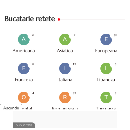
Bucatarie retete
6
7
99
A
A
E
Americana
Asiatica
Europeana
8
19
5
F
I
L
Franceza
Italiana
Libaneza
4
39
3
O
R
T
Oriental
Romaneasca
Turceasca