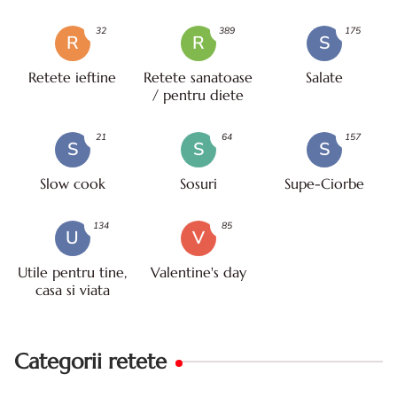
32
389
175
R
R
S
Retete ieftine
Retete sanatoase
Salate
/ pentru diete
21
64
157
S
S
S
Slow cook
Sosuri
Supe-Ciorbe
134
85
U
V
Utile pentru tine,
Valentine's day
casa si viata
Categorii retete