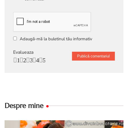
Adaugă-mă la buletinul tău informativ
Evalueaza
1
2
3
4
5
Despre mine