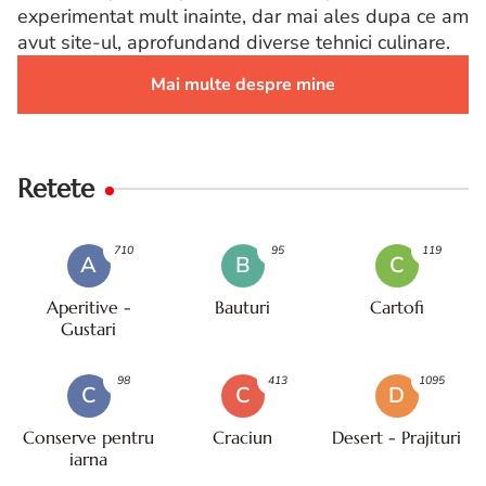
experimentat mult inainte, dar mai ales dupa ce am
avut site-ul, aprofundand diverse tehnici culinare.
Mai multe despre mine
Retete
710
95
119
A
B
C
Aperitive -
Bauturi
Cartofi
Gustari
98
413
1095
C
C
D
Conserve pentru
Craciun
Desert - Prajituri
iarna