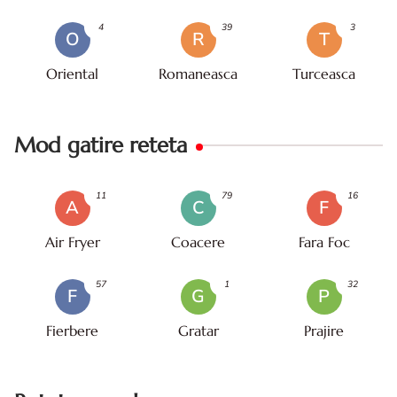
4
39
3
O
R
T
Oriental
Romaneasca
Turceasca
Mod gatire reteta
11
79
16
A
C
F
Air Fryer
Coacere
Fara Foc
57
1
32
F
G
P
Fierbere
Gratar
Prajire