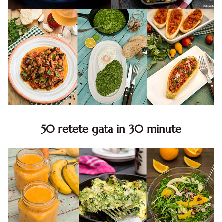
50 retete gata in 30 minute
50 retete gata in 30 minute. 50 idei retete gata in 30
minute. Retete rapide. Retete rapide de mancare. Idei
retete mancare rapid