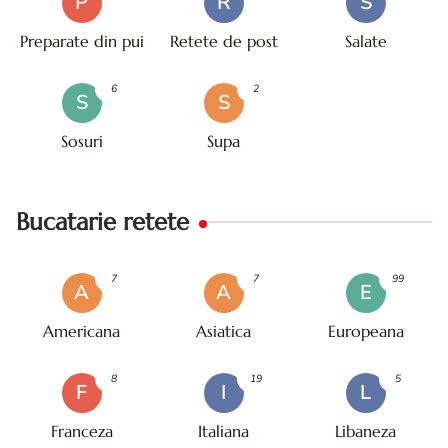
P
R
S
Preparate din pui
Retete de post
Salate
6
2
S
S
Sosuri
Supa
Bucatarie retete
7
7
99
A
A
E
Americana
Asiatica
Europeana
8
19
5
F
I
L
Franceza
Italiana
Libaneza