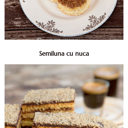
Semiluna cu nuca
Semiluna cu nuca. Prajitura semiluna cu nuca. Prajitura
Semiluna. Prajitura simpla semiluna cu nuci. Semiluna cu
nuca pufoasa