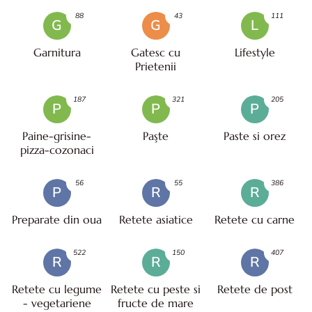
88
43
111
G
G
L
Garnitura
Gatesc cu
Lifestyle
Prietenii
187
321
205
P
P
P
Paine-grisine-
Paşte
Paste si orez
pizza-cozonaci
56
55
386
P
R
R
Preparate din oua
Retete asiatice
Retete cu carne
522
150
407
R
R
R
Retete cu legume
Retete cu peste si
Retete de post
- vegetariene
fructe de mare