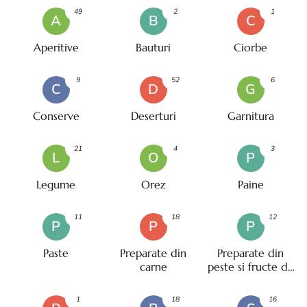
49
2
1
A
B
C
Aperitive
Bauturi
Ciorbe
9
52
6
C
D
G
Conserve
Deserturi
Garnitura
21
4
3
L
O
P
Legume
Orez
Paine
11
18
12
P
P
P
Paste
Preparate din
Preparate din
carne
peste si fructe de
mare
1
18
16