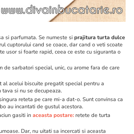
a si parfumata. Se numeste si
prajitura turta dulce
urul cuptorului cand se coace, dar cand o veti scoate
rte usor si foarte rapid, ceea ce este cu siguranta o
 de sarbatori special, unic, cu arome fara de care
t al acelui biscuite pregatit special pentru a
n tava si nu se decupeaza.
ingura reteta pe care mi-a dat-o. Sunt convinsa ca
erbo au incantati de gustul acestora.
ciun gasiti in
aceasta postare:
retete de turta
frumoase. Dar, nu uitati sa incercati si aceasta