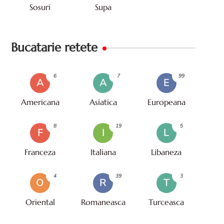
Sosuri
Supa
Bucatarie retete
6
7
99
A
A
E
Americana
Asiatica
Europeana
8
19
5
F
I
L
Franceza
Italiana
Libaneza
4
39
3
O
R
T
Oriental
Romaneasca
Turceasca