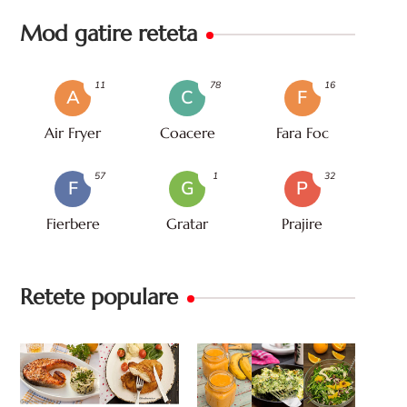
Mod gatire reteta
11
78
16
A
C
F
Air Fryer
Coacere
Fara Foc
57
1
32
F
G
P
Fierbere
Gratar
Prajire
Retete populare