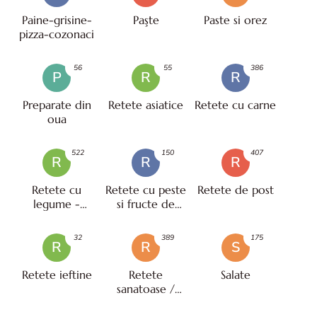
Paine-grisine-
Paşte
Paste si orez
pizza-cozonaci
56
55
386
P
R
R
Preparate din
Retete asiatice
Retete cu carne
oua
522
150
407
R
R
R
Retete cu
Retete cu peste
Retete de post
legume -
si fructe de
vegetariene
mare
32
389
175
R
R
S
Retete ieftine
Retete
Salate
sanatoase /
pentru diete