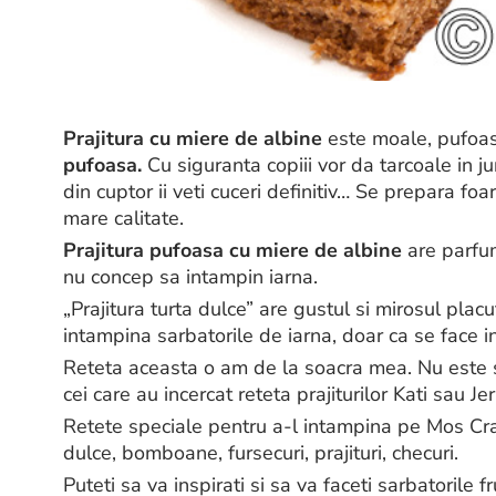
Prajitura cu miere de albine
este moale, pufoas
pufoasa.
Cu siguranta copiii vor da tarcoale in j
din cuptor ii veti cuceri definitiv… Se prepara foa
mare calitate.
Prajitura pufoasa cu miere de albine
are parfum
nu concep sa intampin iarna.
„Prajitura turta dulce” are gustul si mirosul placu
intampina sarbatorile de iarna, doar ca se face i
Reteta aceasta o am de la soacra mea. Nu este s
cei care au incercat reteta prajiturilor Kati sau J
Retete speciale pentru a-l intampina pe Mos Cra
dulce, bomboane, fursecuri, prajituri, checuri.
Puteti sa va inspirati si sa va faceti sarbatorile 