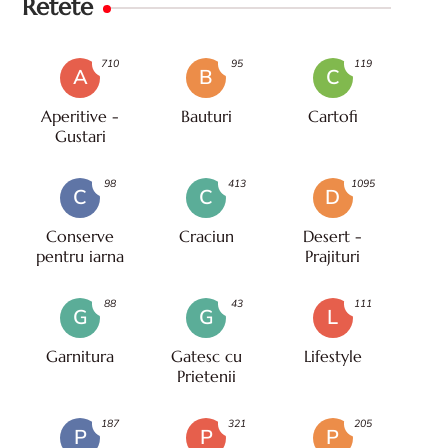
Retete
710
95
119
A
B
C
Aperitive -
Bauturi
Cartofi
Gustari
98
413
1095
C
C
D
Conserve
Craciun
Desert -
pentru iarna
Prajituri
88
43
111
G
G
L
Garnitura
Gatesc cu
Lifestyle
Prietenii
187
321
205
P
P
P