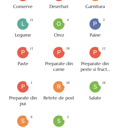
Conserve
Deserturi
Garnitura
21
4
3
L
O
P
Legume
Orez
Paine
11
18
12
P
P
P
Paste
Preparate din
Preparate din
carne
peste si fructe
de mare
1
18
16
P
R
S
Preparate din
Retete de post
Salate
pui
6
2
S
S