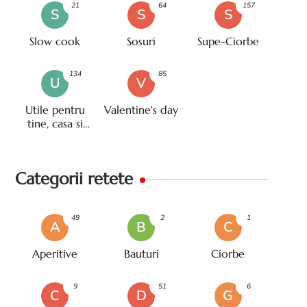
21
64
157
S
S
S
Slow cook
Sosuri
Supe-Ciorbe
134
85
U
V
Utile pentru
Valentine's day
tine, casa si
viata
Categorii retete
49
2
1
A
B
C
Aperitive
Bauturi
Ciorbe
9
51
6
C
D
G