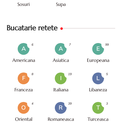
Sosuri
Supa
Bucatarie retete
6
7
99
A
A
E
Americana
Asiatica
Europeana
8
19
5
F
I
L
Franceza
Italiana
Libaneza
4
39
3
O
R
T
Oriental
Romaneasca
Turceasca