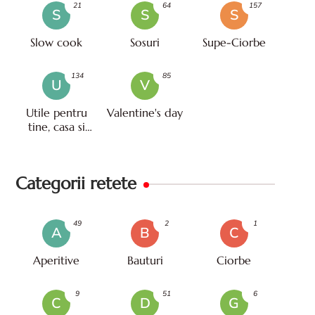
21
64
157
S
S
S
Slow cook
Sosuri
Supe-Ciorbe
134
85
U
V
Utile pentru
Valentine's day
tine, casa si
viata
Categorii retete
49
2
1
A
B
C
Aperitive
Bauturi
Ciorbe
9
51
6
C
D
G