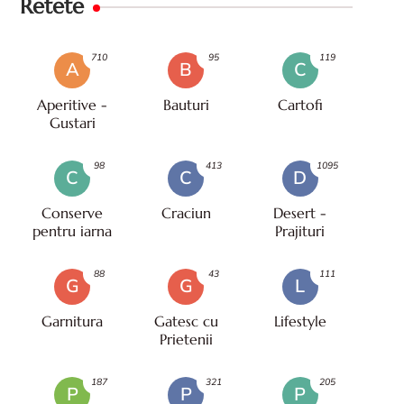
Retete
710
95
119
A
B
C
Aperitive -
Bauturi
Cartofi
Gustari
98
413
1095
C
C
D
Conserve
Craciun
Desert -
pentru iarna
Prajituri
88
43
111
G
G
L
Garnitura
Gatesc cu
Lifestyle
Prietenii
187
321
205
P
P
P