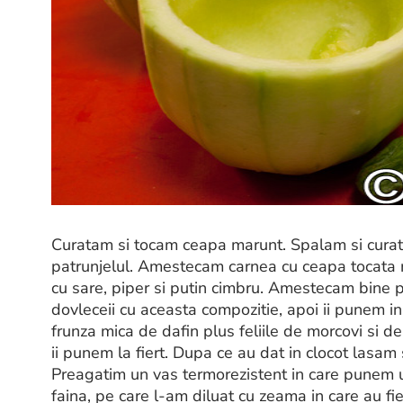
Curatam si tocam ceapa marunt. Spalam si curatam
patrunjelul. Amestecam carnea cu ceapa tocata m
cu sare, piper si putin cimbru. Amestecam bine
dovleceii cu aceasta compozitie, apoi ii punem in 
frunza mica de dafin plus feliile de morcovi si d
ii punem la fiert. Dupa ce au dat in clocot lasam
Preagatim un vas termorezistent in care punem 
faina, pe care l-am diluat cu zeama in care au fi