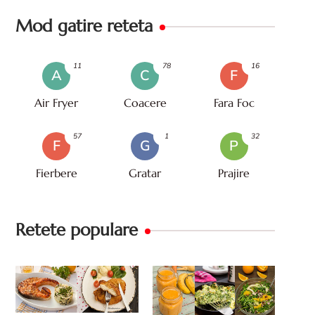
Mod gatire reteta
11
78
16
A
C
F
Air Fryer
Coacere
Fara Foc
57
1
32
F
G
P
Fierbere
Gratar
Prajire
Retete populare