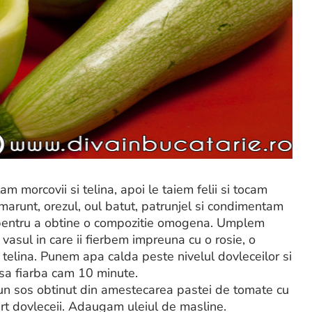
 morcovii si telina, apoi le taiem felii si tocam
arunt, orezul, oul batut, patrunjel si condimentam
 pentru a obtine o compozitie omogena. Umplem
vasul in care ii fierbem impreuna cu o rosie, o
e telina. Punem apa calda peste nivelul dovleceilor si
 sa fiarba cam 10 minute.
un sos obtinut din amestecarea pastei de tomate cu
ert dovleceii. Adaugam uleiul de masline.