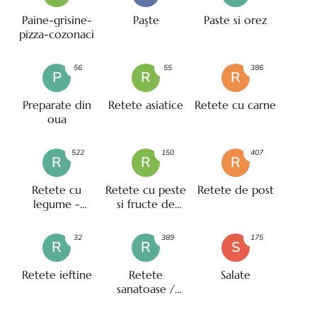
Paine-grisine-
Paşte
Paste si orez
pizza-cozonaci
56
55
386
P
R
R
Preparate din
Retete asiatice
Retete cu carne
oua
522
150
407
R
R
R
Retete cu
Retete cu peste
Retete de post
legume -
si fructe de
vegetariene
mare
32
389
175
R
R
S
Retete ieftine
Retete
Salate
sanatoase /
pentru diete