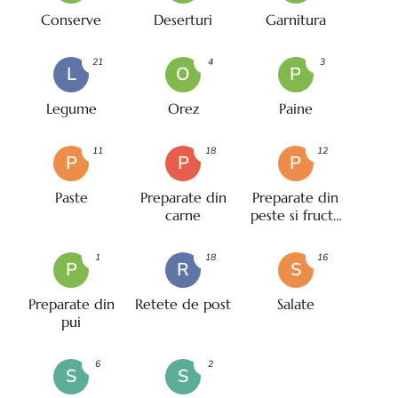
Conserve
Deserturi
Garnitura
21
4
3
L
O
P
Legume
Orez
Paine
11
18
12
P
P
P
Paste
Preparate din
Preparate din
carne
peste si fructe
de mare
1
18
16
P
R
S
Preparate din
Retete de post
Salate
pui
6
2
S
S