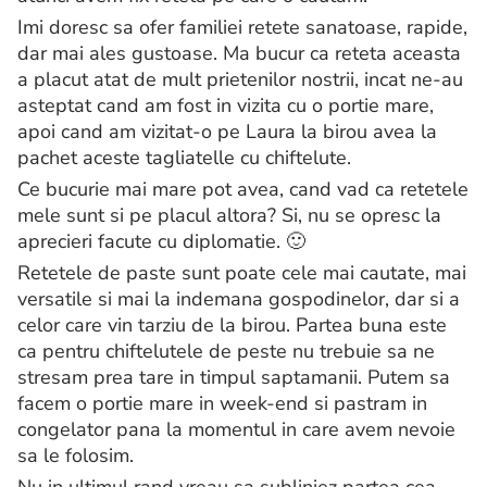
Imi doresc sa ofer familiei retete sanatoase, rapide,
dar mai ales gustoase. Ma bucur ca reteta aceasta
a placut atat de mult prietenilor nostrii, incat ne-au
asteptat cand am fost in vizita cu o portie mare,
apoi cand am vizitat-o pe Laura la birou avea la
pachet aceste tagliatelle cu chiftelute.
Ce bucurie mai mare pot avea, cand vad ca retetele
mele sunt si pe placul altora? Si, nu se opresc la
aprecieri facute cu diplomatie. 🙂
Retetele de paste sunt poate cele mai cautate, mai
versatile si mai la indemana gospodinelor, dar si a
celor care vin tarziu de la birou. Partea buna este
ca pentru chiftelutele de peste nu trebuie sa ne
stresam prea tare in timpul saptamanii. Putem sa
facem o portie mare in week-end si pastram in
congelator pana la momentul in care avem nevoie
sa le folosim.
Nu in ultimul rand vreau sa subliniez partea cea