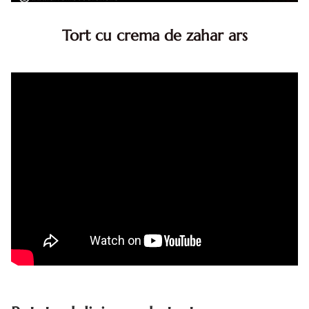
Tort cu crema de zahar ars
Tort cu crema de zahar ars, reteta veche, din caietul
bunicii. Desi este o reteta veche ramane are inca mare
succes. Acest tort cu crema de zahar ars este unul
din acele torturi...