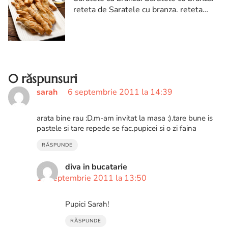
reteta de Saratele cu branza. reteta
Saratele cu branza. Saratele cu branza
reteta. Saratele cu branza diva in
bucatarie
0 răspunsuri
sarah
6 septembrie 2011 la 14:39
arata bine rau :D.m-am invitat la masa :).tare bune is
pastele si tare repede se fac.pupicei si o zi faina
RĂSPUNDE
diva in bucatarie
10 septembrie 2011 la 13:50
Pupici Sarah!
RĂSPUNDE