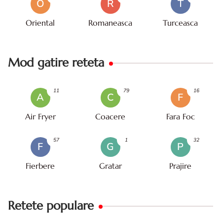
O
R
T
Oriental
Romaneasca
Turceasca
Mod gatire reteta
11
79
16
A
C
F
Air Fryer
Coacere
Fara Foc
57
1
32
F
G
P
Fierbere
Gratar
Prajire
Retete populare