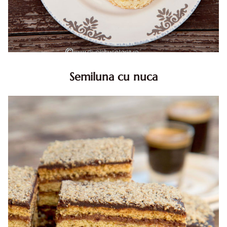
Semiluna cu nuca
Semiluna cu nuca. Prajitura semiluna cu nuca. Prajitura
Semiluna. Prajitura simpla semiluna cu nuci. Semiluna cu
nuca pufoasa