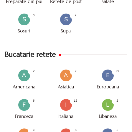
Preparate din pui
Retete de post
Salate
6
2
S
S
Sosuri
Supa
Bucatarie retete
7
7
99
A
A
E
Americana
Asiatica
Europeana
8
19
5
F
I
L
Franceza
Italiana
Libaneza
4
39
3