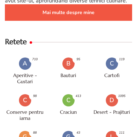
avut site-ul, aprofundand diverse tehnici culinare.
Mai multe despre mine
Retete
710
95
119
A
B
C
Aperitive -
Bauturi
Cartofi
Gustari
98
413
1095
C
C
D
Conserve pentru
Craciun
Desert - Prajituri
iarna
88
43
111
G
G
L