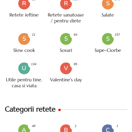
R
R
S
Retete ieftine
Retete sanatoase
Salate
/ pentru diete
21
64
157
S
S
S
Slow cook
Sosuri
Supe-Ciorbe
134
85
U
V
Utile pentru tine,
Valentine's day
casa si viata
Categorii retete
49
2
1
A
B
C