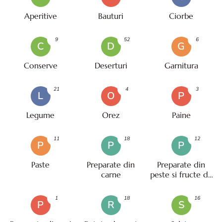
Aperitive
Bauturi
Ciorbe
9
52
6
C
D
G
Conserve
Deserturi
Garnitura
21
4
3
L
O
P
Legume
Orez
Paine
11
18
12
P
P
P
Paste
Preparate din
Preparate din
carne
peste si fructe de
mare
1
18
16
P
R
S