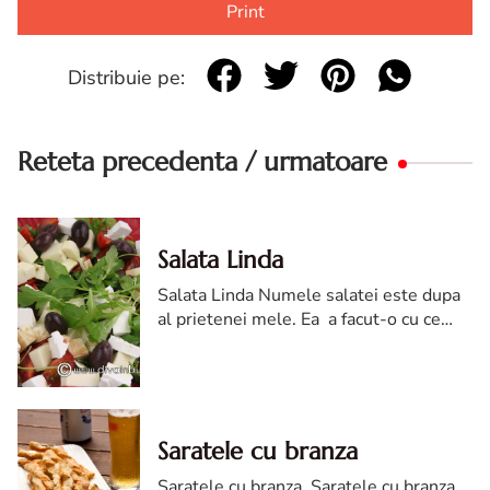
Print
Distribuie pe:
Reteta precedenta / urmatoare
Salata Linda
Salata Linda Numele salatei este dupa
al prietenei mele. Ea a facut-o cu ce
aveam prin frigider. Cred ca dupa atatea
zile cu sarmale, carnati si caltabosi,
aceasta salata este...
Saratele cu branza
Saratele cu branza. Saratele cu branza.