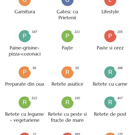
Garnitura
Gatesc cu
Lifestyle
Prietenii
187
321
205
P
P
P
Paine-grisine-
Paşte
Paste si orez
pizza-cozonaci
56
55
386
P
R
R
Preparate din oua
Retete asiatice
Retete cu carne
522
150
407
R
R
R
Retete cu legume
Retete cu peste si
Retete de post
- vegetariene
fructe de mare
32
389
175