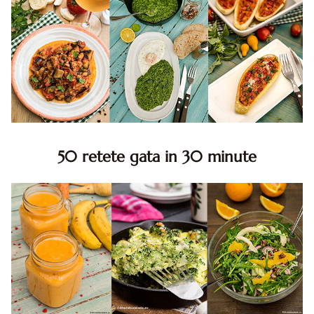
50 retete gata in 30 minute
50 retete gata in 30 minute. 50 idei retete gata in 30
minute. Retete rapide. Retete rapide de mancare. Idei
retete mancare rapid