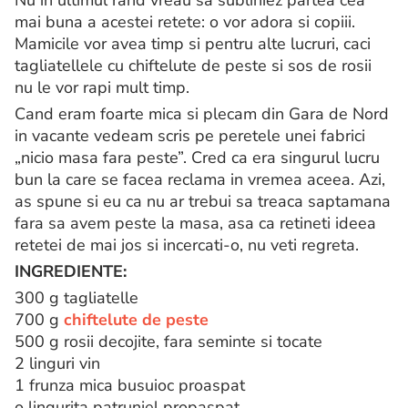
mai buna a acestei retete: o vor adora si copiii.
Mamicile vor avea timp si pentru alte lucruri, caci
tagliatellele cu chiftelute de peste si sos de rosii
nu le vor rapi mult timp.
Cand eram foarte mica si plecam din Gara de Nord
in vacante vedeam scris pe peretele unei fabrici
„nicio masa fara peste”. Cred ca era singurul lucru
bun la care se facea reclama in vremea aceea. Azi,
as spune si eu ca nu ar trebui sa treaca saptamana
fara sa avem peste la masa, asa ca retineti ideea
retetei de mai jos si incercati-o, nu veti regreta.
INGREDIENTE:
300 g tagliatelle
700 g
chiftelute de peste
500 g rosii decojite, fara seminte si tocate
2 linguri vin
1 frunza mica busuioc proaspat
o lingurita patrunjel propaspat