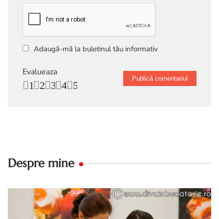
Adaugă-mă la buletinul tău informativ
Evalueaza
1
2
3
4
5
Despre mine