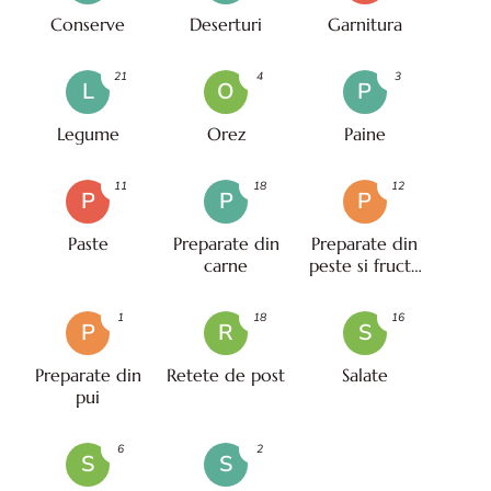
Conserve
Deserturi
Garnitura
21
4
3
L
O
P
Legume
Orez
Paine
11
18
12
P
P
P
Paste
Preparate din
Preparate din
carne
peste si fructe
de mare
1
18
16
P
R
S
Preparate din
Retete de post
Salate
pui
6
2
S
S