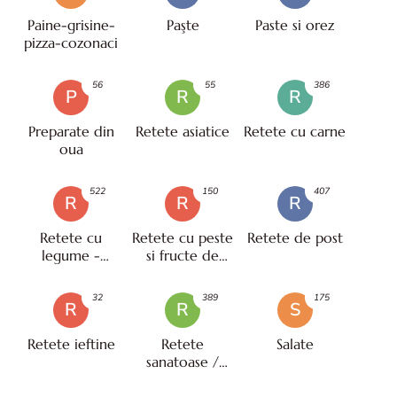
Paine-grisine-
Paşte
Paste si orez
pizza-cozonaci
56
55
386
P
R
R
Preparate din
Retete asiatice
Retete cu carne
oua
522
150
407
R
R
R
Retete cu
Retete cu peste
Retete de post
legume -
si fructe de
vegetariene
mare
32
389
175
R
R
S
Retete ieftine
Retete
Salate
sanatoase /
pentru diete