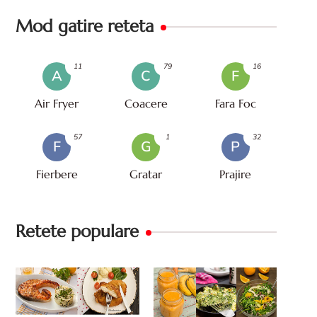
Mod gatire reteta
11
79
16
A
C
F
Air Fryer
Coacere
Fara Foc
57
1
32
F
G
P
Fierbere
Gratar
Prajire
Retete populare