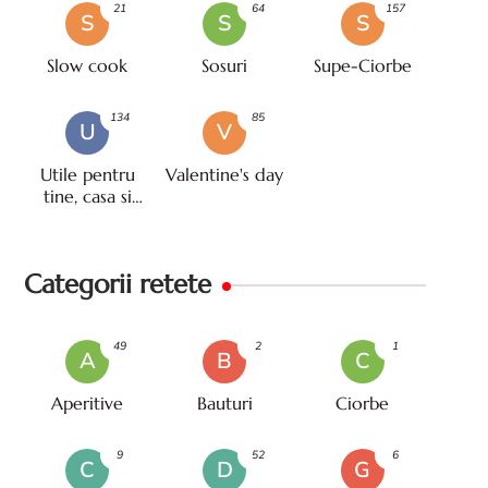
21
64
157
S
S
S
Slow cook
Sosuri
Supe-Ciorbe
134
85
U
V
Utile pentru
Valentine's day
tine, casa si
viata
Categorii retete
49
2
1
A
B
C
Aperitive
Bauturi
Ciorbe
9
52
6
C
D
G