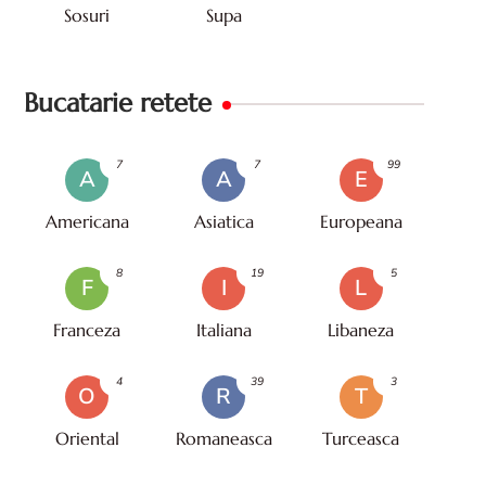
Sosuri
Supa
Bucatarie retete
7
7
99
A
A
E
Americana
Asiatica
Europeana
8
19
5
F
I
L
Franceza
Italiana
Libaneza
4
39
3
O
R
T
Oriental
Romaneasca
Turceasca