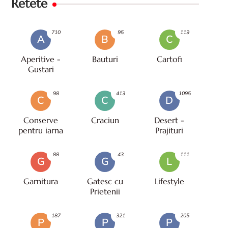
Retete
710
95
119
A
B
C
Aperitive -
Bauturi
Cartofi
Gustari
98
413
1095
C
C
D
Conserve
Craciun
Desert -
pentru iarna
Prajituri
88
43
111
G
G
L
Garnitura
Gatesc cu
Lifestyle
Prietenii
187
321
205
P
P
P