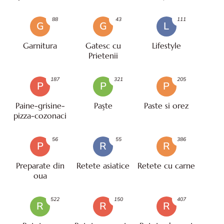
88
43
111
G
G
L
Garnitura
Gatesc cu
Lifestyle
Prietenii
187
321
205
P
P
P
Paine-grisine-
Paşte
Paste si orez
pizza-cozonaci
56
55
386
P
R
R
Preparate din
Retete asiatice
Retete cu carne
oua
522
150
407
R
R
R