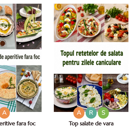
cu iaurt.
A
A
R
S
ritive fara foc
Top salate de vara
fara foc. Aperitive
Salate de vara. Top salate de