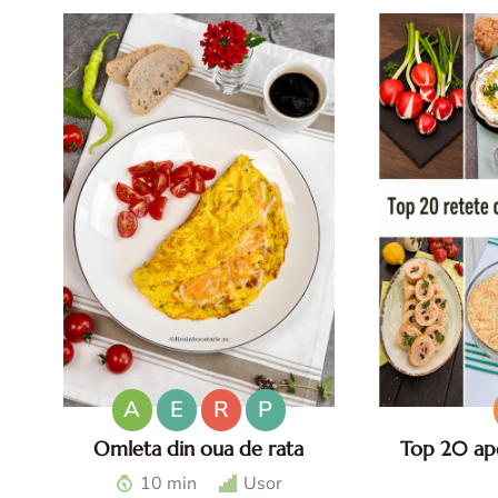
A
E
R
P
Omleta din oua de rata
Top 20 ape
Omleta din oua de rata -
Top aperitive 
10 min
Usor