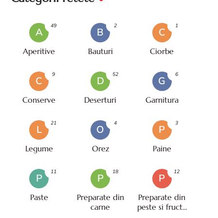
49
2
1
A
B
C
Aperitive
Bauturi
Ciorbe
9
52
6
C
D
G
Conserve
Deserturi
Garnitura
21
4
3
L
O
P
Legume
Orez
Paine
11
18
12
P
P
P
Paste
Preparate din
Preparate din
carne
peste si fructe
de mare