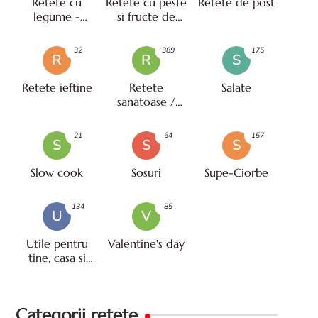
Retete cu
Retete cu peste
Retete de post
legume -
si fructe de
vegetariene
mare
32
389
175
R
R
S
Retete ieftine
Retete
Salate
sanatoase /
pentru diete
21
64
157
S
S
S
Slow cook
Sosuri
Supe-Ciorbe
134
85
U
V
Utile pentru
Valentine's day
tine, casa si
viata
Categorii retete