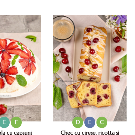
niculare. Aperitive
vara. Retete de salate pentru zile
ese usoare. Gustari
caniculare. Ce sa mananci la
atoase.
35°C.
E
F
D
E
C
la cu capsuni
Chec cu cirese, ricotta si