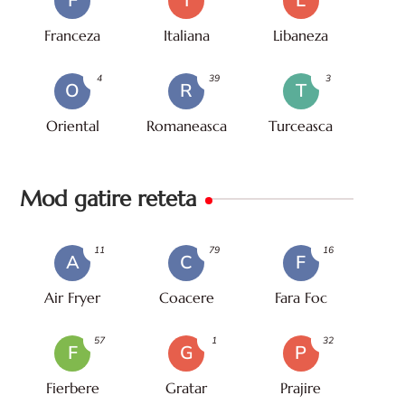
F
I
L
Franceza
Italiana
Libaneza
4
39
3
O
R
T
Oriental
Romaneasca
Turceasca
Mod gatire reteta
11
79
16
A
C
F
Air Fryer
Coacere
Fara Foc
57
1
32
F
G
P
Fierbere
Gratar
Prajire