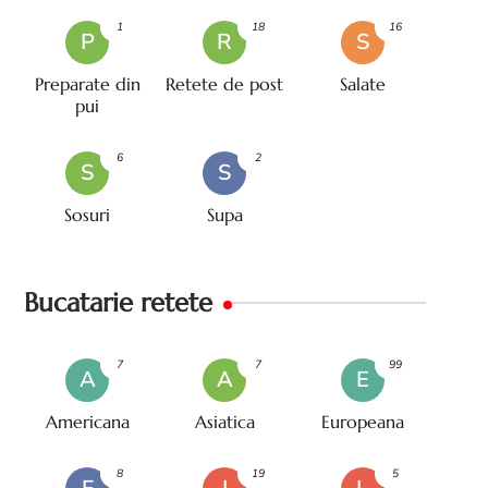
1
18
16
P
R
S
Preparate din
Retete de post
Salate
pui
6
2
S
S
Sosuri
Supa
Bucatarie retete
7
7
99
A
A
E
Americana
Asiatica
Europeana
8
19
5