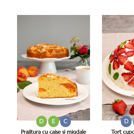
Beneficii, mod de preparare si
pentru zile ca
reguli pentru un preparat sigur
reci rapide. M
Ouale de rata sunt considerate de
san
multi o adevarata delicatesa
datorita gustului lor int...
D
E
C
D
Prajitura cu caise si migdale
Tort cupo