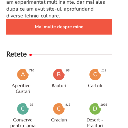
am experimentat mult inainte, dar mai ales
dupa ce am avut site-ul, aprofundand
diverse tehnici culinare.
Mai multe despre mine
Retete
710
95
119
A
B
C
Aperitive -
Bauturi
Cartofi
Gustari
98
413
1095
C
C
D
Conserve
Craciun
Desert -
pentru iarna
Prajituri