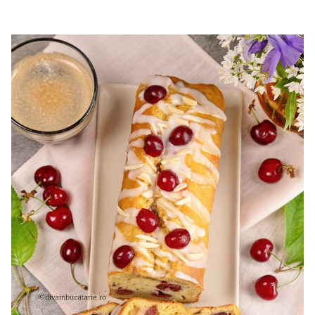
cu mascarpone si capsuni. Reteta tort cupola. Tort cu
frisca si capsuni. Tort tiramisu cu capsuni