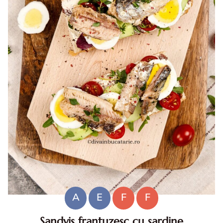
A
E
F
F
Sandvis frantuzesc cu sardine