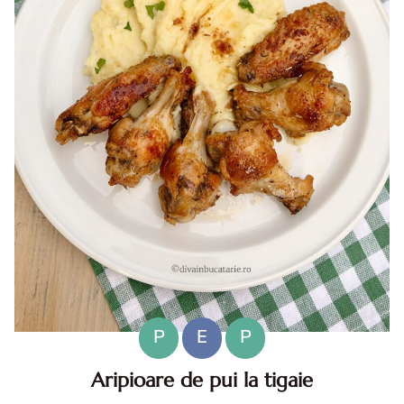
P
E
P
Aripioare de pui la tigaie