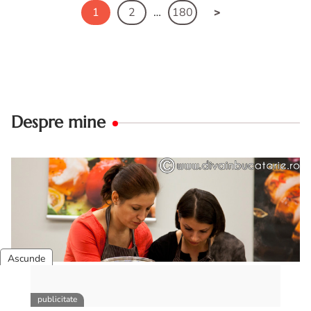
1
2
…
180
Despre mine