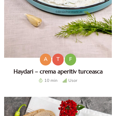
A
T
F
Haydari – crema aperitiv turceasca
Haydari. Haydari reteta. Haydari turcesc. Ccrema aperitiv
10 min
Usor
turceasca. Sos haydari. Aperitiv cu iaurt.