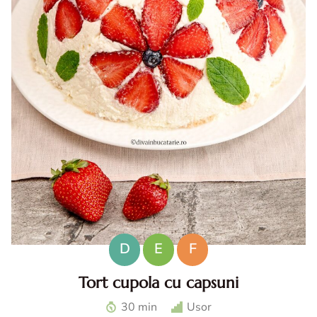
D
E
F
Tort cupola cu capsuni
Tort cupola cu capsuni. Tort fara coacere cu capsuni. Tort
30 min
Usor