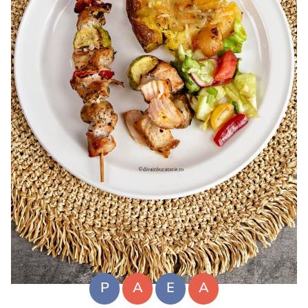
P
A
E
A