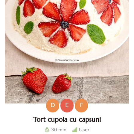
D
E
F
Tort cupola cu capsuni
Tort cupola cu capsuni. Tort fara coacere cu capsuni. Tort
30 min
Usor