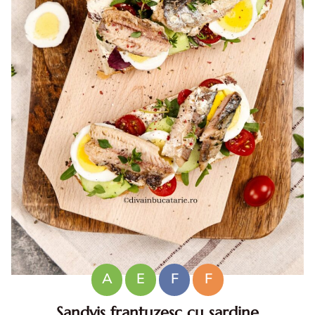
A
E
F
F
Sandvis frantuzesc cu sardine