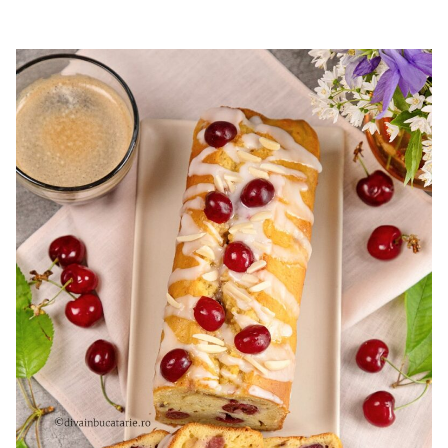
cu mascarpone si capsuni. Reteta tort cupola. Tort cu
frisca si capsuni. Tort tiramisu cu capsuni