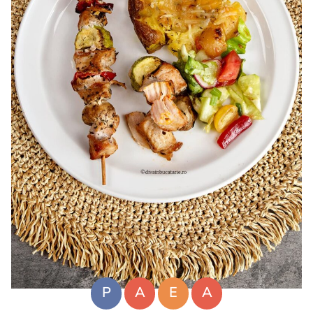
P
A
E
A