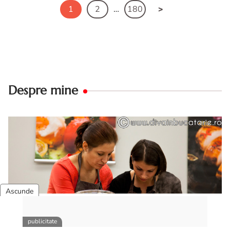
1
2
…
180
Despre mine