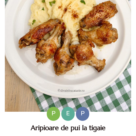
P
E
P
Aripioare de pui la tigaie