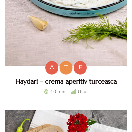
A
T
F
Haydari – crema aperitiv turceasca
Haydari. Haydari reteta. Haydari turcesc. Ccrema aperitiv
10 min
Usor
turceasca. Sos haydari. Aperitiv cu iaurt.