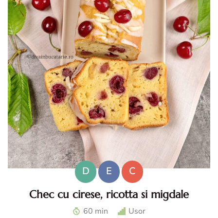
D
E
C
Chec cu cirese, ricotta si migdale
Chec cu cirese. Chec cu ricotta. Desert cu cirese. Reteta
60 min
Usor