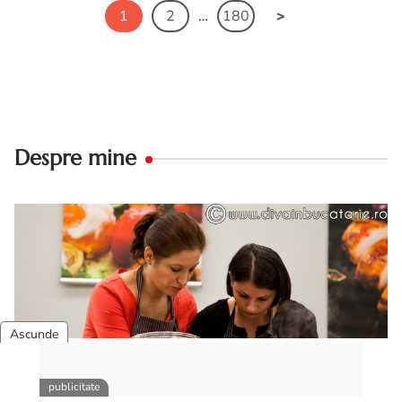
1
2
…
180
Despre mine