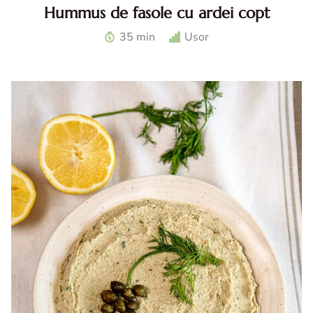
Hummus de fasole cu ardei copt
Hummus de fasole cu ardei. Reteta de hummus de fasole
35 min
Usor
cu ardei copt. Hummus reteta. Ardei la airfryer