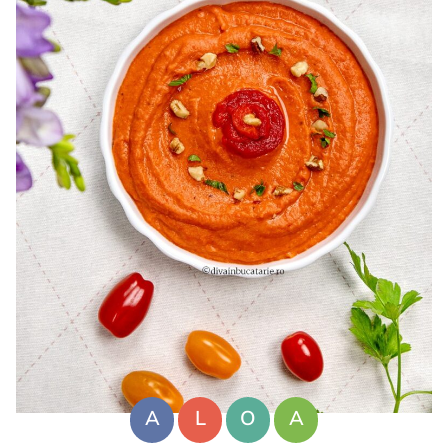
A
L
O
A