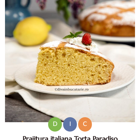
D
I
C
Prajitura italiana Torta Paradiso