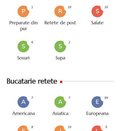
1
18
16
P
R
S
Preparate din
Retete de post
Salate
pui
6
2
S
S
Sosuri
Supa
Bucatarie retete
7
7
99
A
A
E
Americana
Asiatica
Europeana
8
19
5