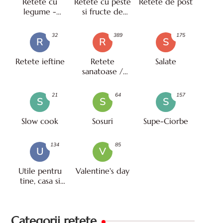
Retete cu
Retete cu peste
Retete de post
legume -
si fructe de
vegetariene
mare
32
389
175
R
R
S
Retete ieftine
Retete
Salate
sanatoase /
pentru diete
21
64
157
S
S
S
Slow cook
Sosuri
Supe-Ciorbe
134
85
U
V
Utile pentru
Valentine's day
tine, casa si
viata
Categorii retete