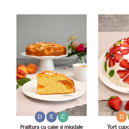
Beneficii, mod de preparare si
pentru zile ca
reguli pentru un preparat sigur
reci rapide. M
Ouale de rata sunt considerate de
san
multi o adevarata delicatesa
datorita gustului lor int...
D
E
C
D
Prajitura cu caise si migdale
Tort cupo