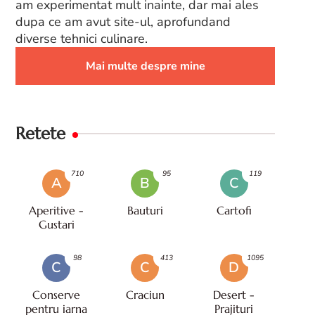
am experimentat mult inainte, dar mai ales
dupa ce am avut site-ul, aprofundand
diverse tehnici culinare.
Mai multe despre mine
Retete
710
95
119
A
B
C
Aperitive -
Bauturi
Cartofi
Gustari
98
413
1095
C
C
D
Conserve
Craciun
Desert -
pentru iarna
Prajituri