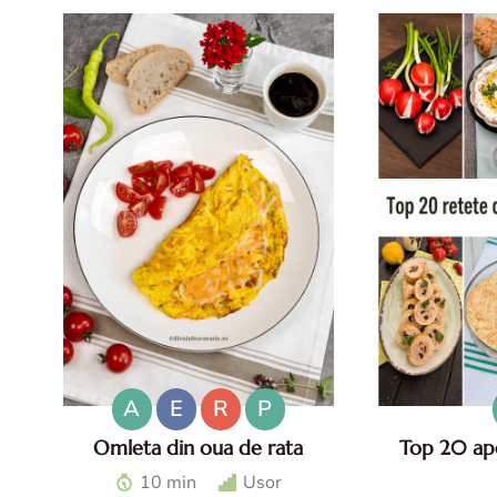
A
E
R
P
Omleta din oua de rata
Top 20 ape
Omleta din oua de rata -
Top aperitive 
10 min
Usor