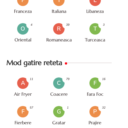
F
I
L
Franceza
Italiana
Libaneza
4
39
3
O
R
T
Oriental
Romaneasca
Turceasca
Mod gatire reteta
11
79
16
A
C
F
Air Fryer
Coacere
Fara Foc
57
1
32
F
G
P
Fierbere
Gratar
Prajire