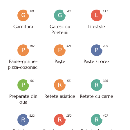
88
43
111
G
G
L
Garnitura
Gatesc cu
Lifestyle
Prietenii
187
321
205
P
P
P
Paine-grisine-
Paşte
Paste si orez
pizza-cozonaci
56
55
386
P
R
R
Preparate din
Retete asiatice
Retete cu carne
oua
522
150
407
R
R
R