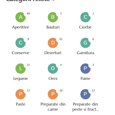
49
2
1
A
B
C
Aperitive
Bauturi
Ciorbe
9
52
6
C
D
G
Conserve
Deserturi
Garnitura
21
4
3
L
O
P
Legume
Orez
Paine
11
18
12
P
P
P
Paste
Preparate din
Preparate din
carne
peste si fructe
de mare