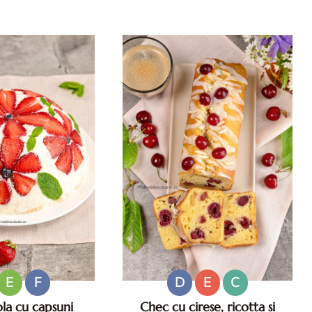
niculare. Aperitive
vara. Retete de salate pentru zile
ese usoare. Gustari
caniculare. Ce sa mananci la
atoase.
35°C.
E
F
D
E
C
la cu capsuni
Chec cu cirese, ricotta si