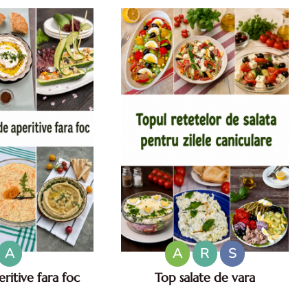
cu iaurt.
A
A
R
S
ritive fara foc
Top salate de vara
fara foc. Aperitive
Salate de vara. Top salate de