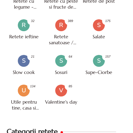
Retete cu
Retete cu peste
Retete de post
legume -
si fructe de
vegetariene
mare
32
389
175
R
R
S
Retete ieftine
Retete
Salate
sanatoase /
pentru diete
21
64
157
S
S
S
Slow cook
Sosuri
Supe-Ciorbe
134
85
U
V
Utile pentru
Valentine's day
tine, casa si
viata
Categorii retete