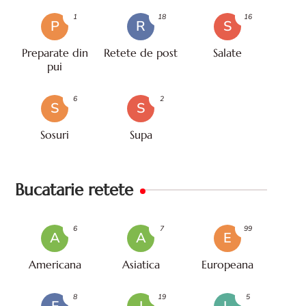
1
18
16
P
R
S
Preparate din
Retete de post
Salate
pui
6
2
S
S
Sosuri
Supa
Bucatarie retete
6
7
99
A
A
E
Americana
Asiatica
Europeana
8
19
5