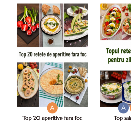
cu
A
A
Top 20 aperitive fara foc
Top sal
Top aperitive fara foc. Aperitive
Salate de va