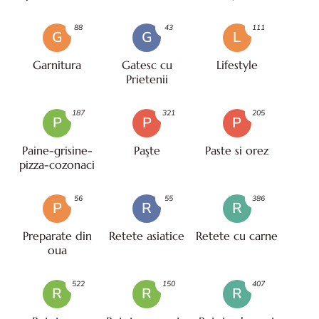
88
43
111
G
G
L
Garnitura
Gatesc cu
Lifestyle
Prietenii
187
321
205
P
P
P
Paine-grisine-
Paşte
Paste si orez
pizza-cozonaci
56
55
386
P
R
R
Preparate din
Retete asiatice
Retete cu carne
oua
522
150
407
R
R
R