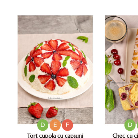
pentru zile caniculare. Aperitive
vara. Retete d
reci rapide. Mese usoare. Gustari
caniculare.
sanatoase.
D
E
F
D
Tort cupola cu capsuni
Chec cu cir