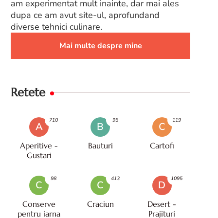
am experimentat mult inainte, dar mai ales
dupa ce am avut site-ul, aprofundand
diverse tehnici culinare.
Mai multe despre mine
Retete
710
95
119
A
B
C
Aperitive -
Bauturi
Cartofi
Gustari
98
413
1095
C
C
D
Conserve
Craciun
Desert -
pentru iarna
Prajituri