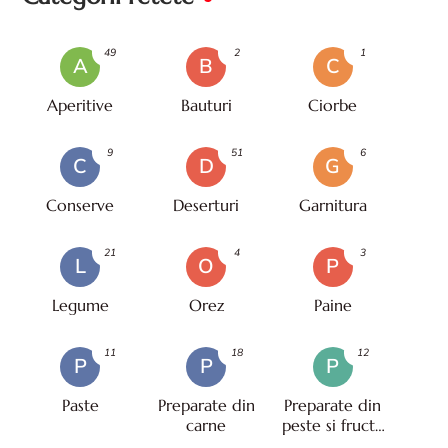
49
2
1
A
B
C
Aperitive
Bauturi
Ciorbe
9
51
6
C
D
G
Conserve
Deserturi
Garnitura
21
4
3
L
O
P
Legume
Orez
Paine
11
18
12
P
P
P
Paste
Preparate din
Preparate din
carne
peste si fructe
de mare