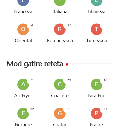
F
I
L
Franceza
Italiana
Libaneza
4
39
3
O
R
T
Oriental
Romaneasca
Turceasca
Mod gatire reteta
11
78
16
A
C
F
Air Fryer
Coacere
Fara Foc
57
1
32
F
G
P
Fierbere
Gratar
Prajire