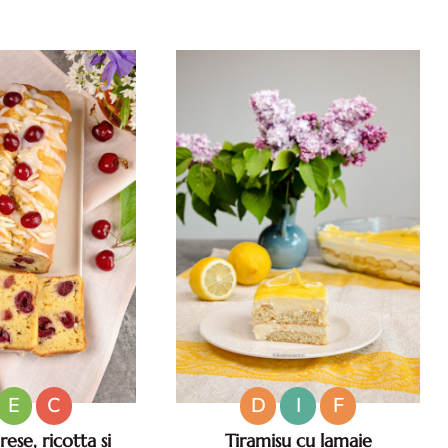
e salate pentru zile
Reteta de prajitura cu caise si
 Ce sa mananci la
migdale. Prajitura de vara cu
35°C.
caise. Prajitura pufoasa cu caise.
Desert cu caise.
E
C
D
I
F
ese, ricotta si
Tiramisu cu lamaie