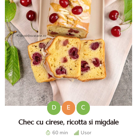
D
E
C
Chec cu cirese, ricotta si migdale
Chec cu cirese. Chec cu ricotta. Desert cu cirese. Reteta
60 min
Usor