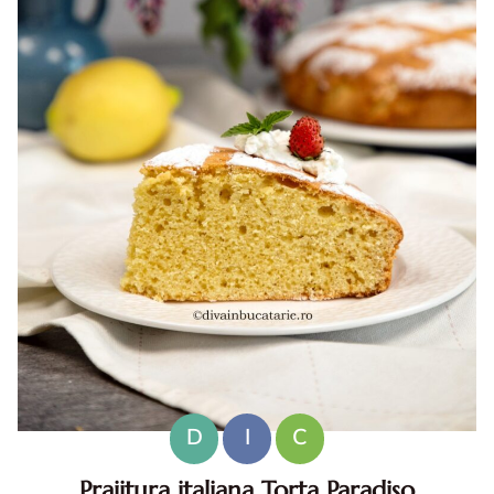
D
I
C
Prajitura italiana Torta Paradiso