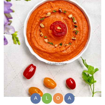
A
L
O
A