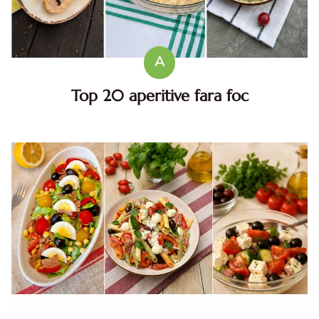
A
Top 20 aperitive fara foc
Top aperitive fara foc. Aperitive pentru zile caniculare.
Aperitive reci rapide. Mese usoare. Gustari sanatoase.