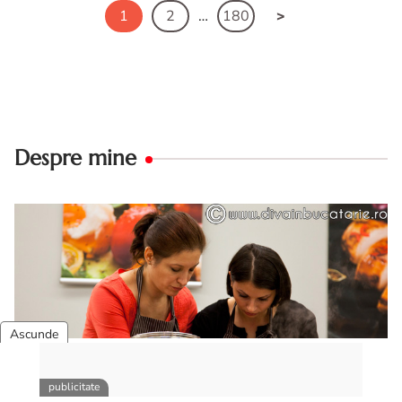
1
2
…
180
Despre mine