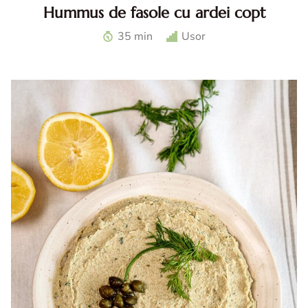
Hummus de fasole cu ardei copt
Hummus de fasole cu ardei. Reteta de hummus de fasole
35 min
Usor
cu ardei copt. Hummus reteta. Ardei la airfryer