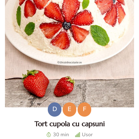
D
E
F
Tort cupola cu capsuni
Tort cupola cu capsuni. Tort fara coacere cu capsuni. Tort
30 min
Usor