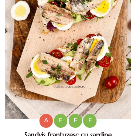
A
E
F
F
Sandvis frantuzesc cu sardine