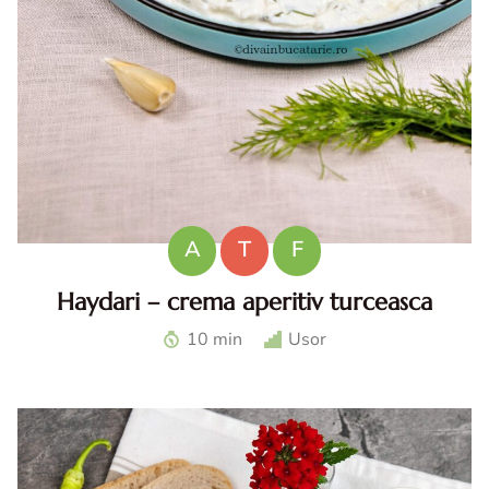
A
T
F
Haydari – crema aperitiv turceasca
Haydari. Haydari reteta. Haydari turcesc. Ccrema aperitiv
10 min
Usor
turceasca. Sos haydari. Aperitiv cu iaurt.