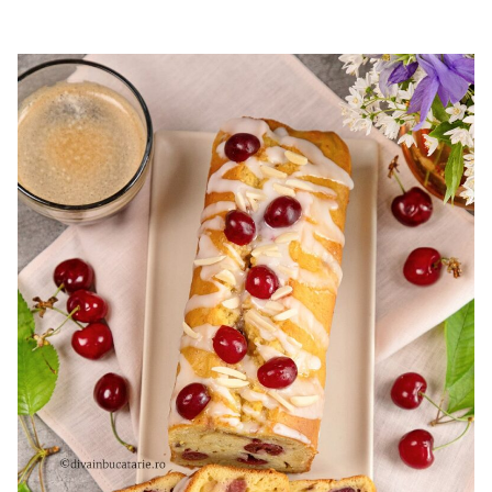
cu mascarpone si capsuni. Reteta tort cupola. Tort cu
frisca si capsuni. Tort tiramisu cu capsuni