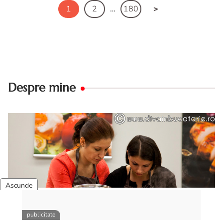
1
2
…
180
Despre mine