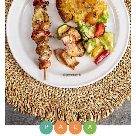
P
A
E
A