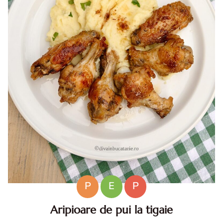
P
E
P
Aripioare de pui la tigaie