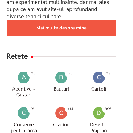
am experimentat mult inainte, dar mai ales
dupa ce am avut site-ul, aprofundand
diverse tehnici culinare.
Mai multe despre mine
Retete
710
95
119
A
B
C
Aperitive -
Bauturi
Cartofi
Gustari
98
413
1095
C
C
D
Conserve
Craciun
Desert -
pentru iarna
Prajituri