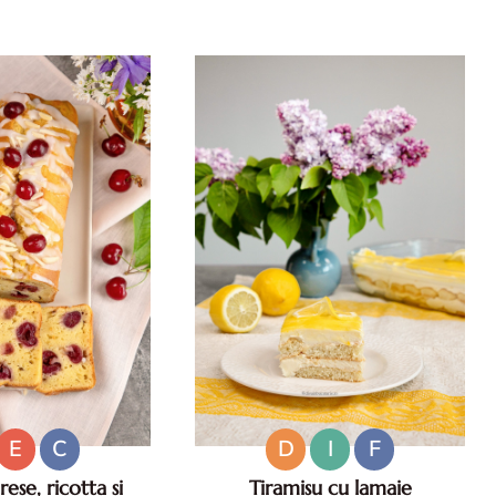
e salate pentru zile
Reteta de prajitura cu caise si
 Ce sa mananci la
migdale. Prajitura de vara cu
35°C.
caise. Prajitura pufoasa cu caise.
Desert cu caise.
E
C
D
I
F
ese, ricotta si
Tiramisu cu lamaie