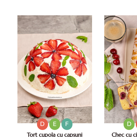
pentru zile caniculare. Aperitive
vara. Retete d
reci rapide. Mese usoare. Gustari
caniculare.
sanatoase.
D
E
F
D
Tort cupola cu capsuni
Chec cu cir