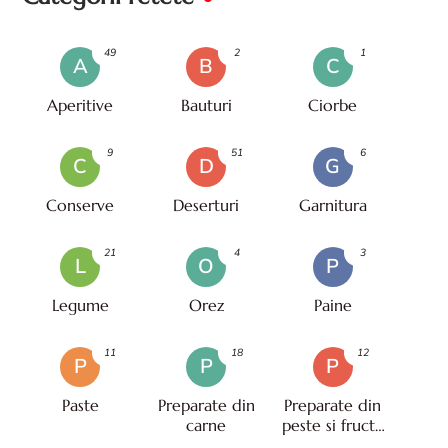
49
2
1
A
B
C
Aperitive
Bauturi
Ciorbe
9
51
6
C
D
G
Conserve
Deserturi
Garnitura
21
4
3
L
O
P
Legume
Orez
Paine
11
18
12
P
P
P
Paste
Preparate din
Preparate din
carne
peste si fructe
de mare