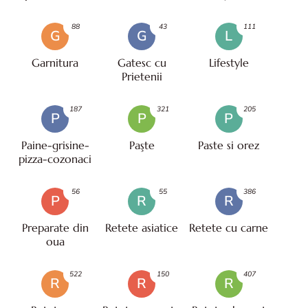
88
43
111
G
G
L
Garnitura
Gatesc cu
Lifestyle
Prietenii
187
321
205
P
P
P
Paine-grisine-
Paşte
Paste si orez
pizza-cozonaci
56
55
386
P
R
R
Preparate din
Retete asiatice
Retete cu carne
oua
522
150
407
R
R
R