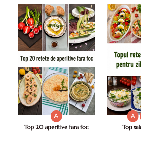
cu
A
A
Top 20 aperitive fara foc
Top sal
Top aperitive fara foc. Aperitive
Salate de va