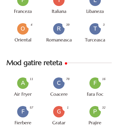
F
I
L
Franceza
Italiana
Libaneza
4
39
3
O
R
T
Oriental
Romaneasca
Turceasca
Mod gatire reteta
11
78
16
A
C
F
Air Fryer
Coacere
Fara Foc
57
1
32
F
G
P
Fierbere
Gratar
Prajire