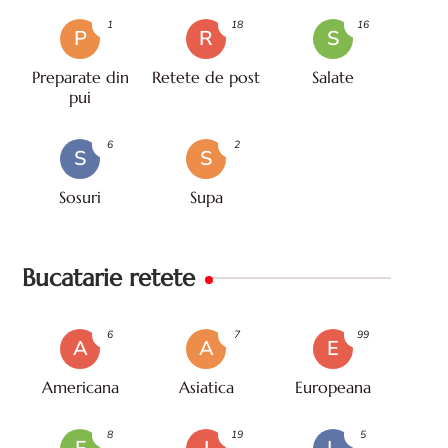
1
18
16
P
R
S
Preparate din
Retete de post
Salate
pui
6
2
S
S
Sosuri
Supa
Bucatarie retete
6
7
99
A
A
E
Americana
Asiatica
Europeana
8
19
5