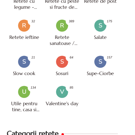
Retete cu
Retete cu peste
Retete de post
legume -
si fructe de
vegetariene
mare
32
389
175
R
R
S
Retete ieftine
Retete
Salate
sanatoase /
pentru diete
21
64
157
S
S
S
Slow cook
Sosuri
Supe-Ciorbe
134
85
U
V
Utile pentru
Valentine's day
tine, casa si
viata
Categorii retete