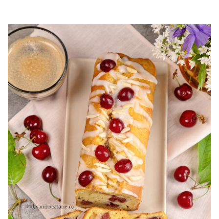
cu mascarpone si capsuni. Reteta tort cupola. Tort cu
frisca si capsuni. Tort tiramisu cu capsuni