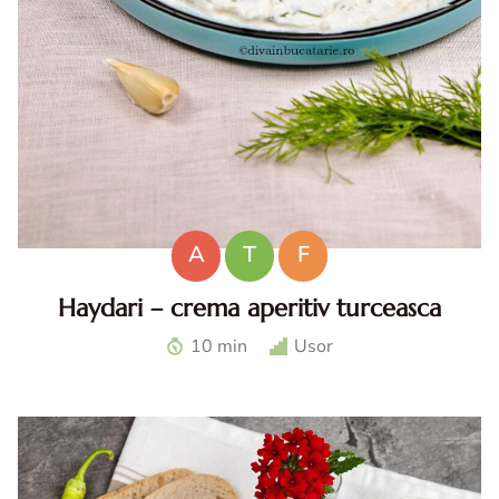
A
T
F
Haydari – crema aperitiv turceasca
Haydari. Haydari reteta. Haydari turcesc. Ccrema aperitiv
10 min
Usor
turceasca. Sos haydari. Aperitiv cu iaurt.