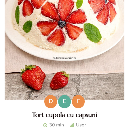
D
E
F
Tort cupola cu capsuni
Tort cupola cu capsuni. Tort fara coacere cu capsuni. Tort
30 min
Usor