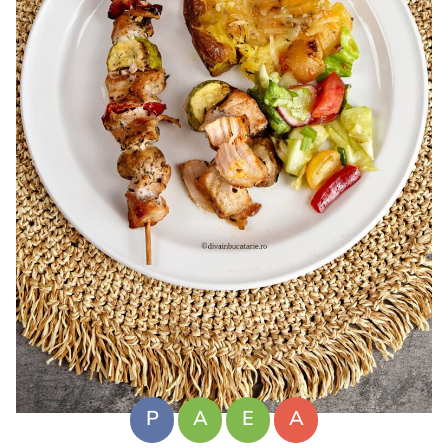
P
A
E
A