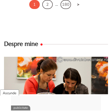
1
2
…
180
Despre mine