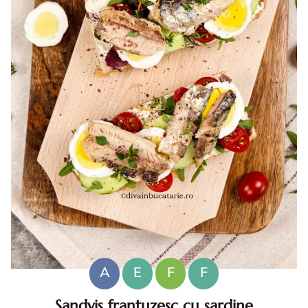
A
E
F
F
Sandvis frantuzesc cu sardine