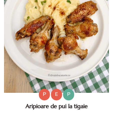
P
E
P
Aripioare de pui la tigaie