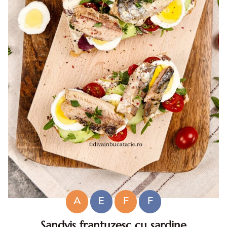
A
E
F
F
Sandvis frantuzesc cu sardine