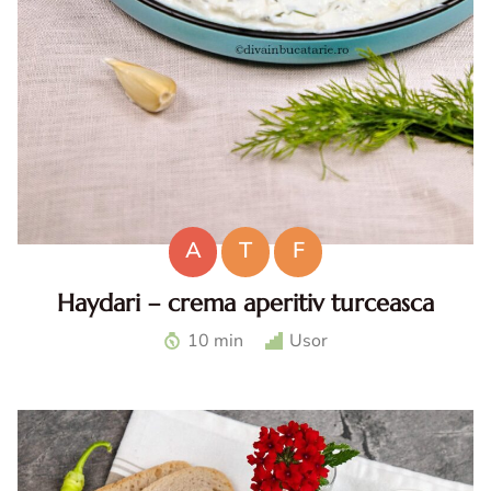
A
T
F
Haydari – crema aperitiv turceasca
Haydari. Haydari reteta. Haydari turcesc. Ccrema aperitiv
10 min
Usor
turceasca. Sos haydari. Aperitiv cu iaurt.