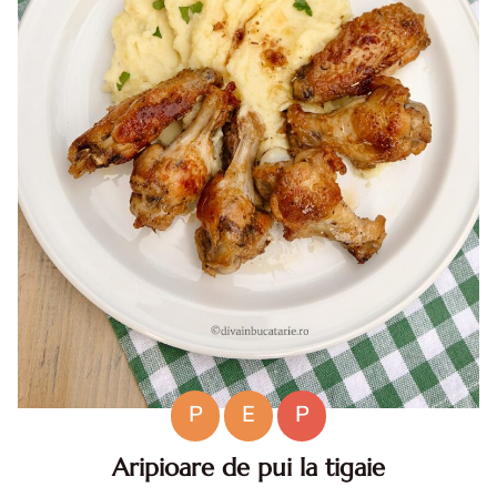
P
E
P
Aripioare de pui la tigaie