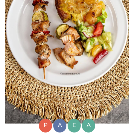
P
A
E
A