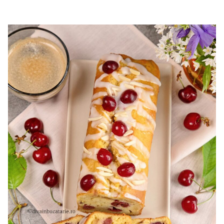
cu mascarpone si capsuni. Reteta tort cupola. Tort cu
frisca si capsuni. Tort tiramisu cu capsuni