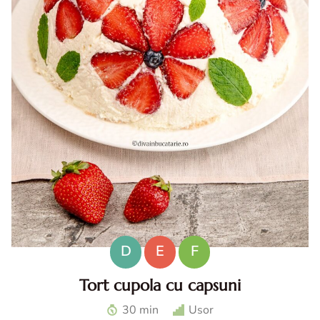
D
E
F
Tort cupola cu capsuni
Tort cupola cu capsuni. Tort fara coacere cu capsuni. Tort
30 min
Usor