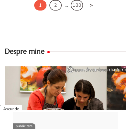
1
2
…
180
Despre mine