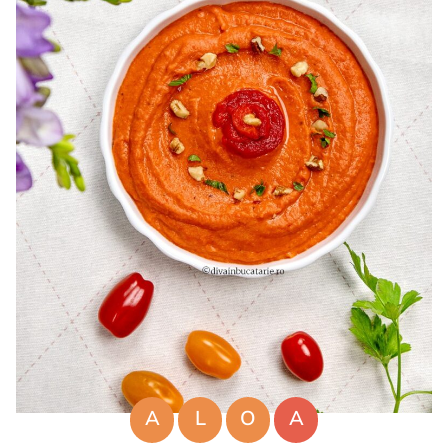
A
L
O
A