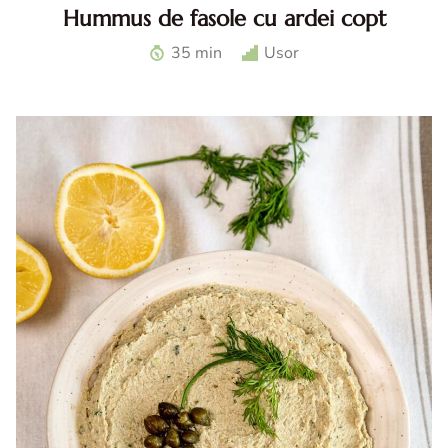
Hummus de fasole cu ardei copt
Hummus de fasole cu ardei. Reteta de hummus de fasole
35 min
Usor
cu ardei copt. Hummus reteta. Ardei la airfryer