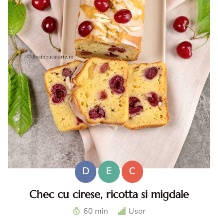
D
E
C
Chec cu cirese, ricotta si migdale
Chec cu cirese. Chec cu ricotta. Desert cu cirese. Reteta
60 min
Usor