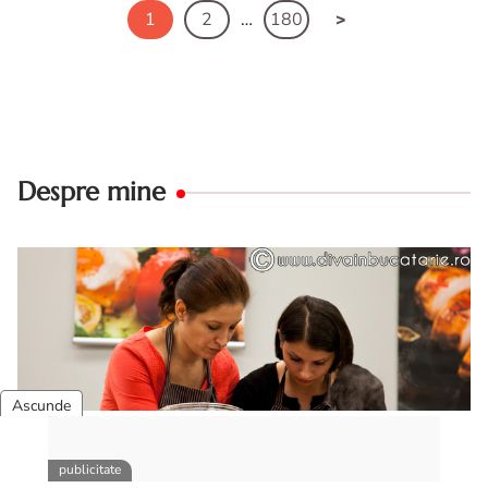
1
2
…
180
Despre mine