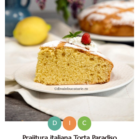
D
I
C
Prajitura italiana Torta Paradiso