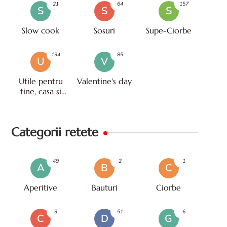
21
64
157
S
S
S
Slow cook
Sosuri
Supe-Ciorbe
134
85
U
V
Utile pentru
Valentine's day
tine, casa si
viata
Categorii retete
49
2
1
A
B
C
Aperitive
Bauturi
Ciorbe
9
51
6
C
D
G