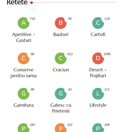
Retete
710
95
119
A
B
C
Aperitive -
Bauturi
Cartofi
Gustari
98
413
1095
C
C
D
Conserve
Craciun
Desert -
pentru iarna
Prajituri
88
43
111
G
G
L
Garnitura
Gatesc cu
Lifestyle
Prietenii
187
321
205
P
P
P