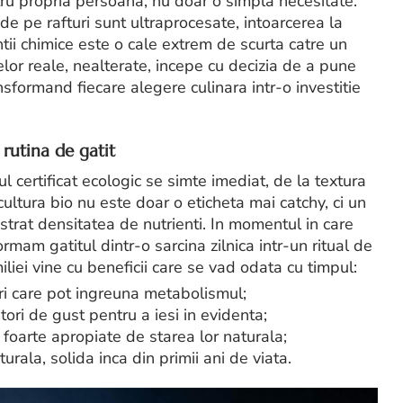
u propria persoana, nu doar o simpla necesitate.
e pe rafturi sunt ultraprocesate, intoarcerea la
ntii chimice este o cale extrem de scurta catre un
or reale, nealterate, incepe cu decizia de a pune
formand fiecare alegere culinara intr-o investitie
n rutina de gatit
l certificat ecologic se simte imediat, de la textura
cultura bio nu este doar o eticheta mai catchy, ci un
strat densitatea de nutrienti. In momentul in care
mam gatitul dintr-o sarcina zilnica intr-un ritual de
iliei vine cu beneficii care se vad odata cu timpul:
uri care pot ingreuna metabolismul;
ri de gust pentru a iesi in evidenta;
e foarte apropiate de starea lor naturala;
urala, solida inca din primii ani de viata.