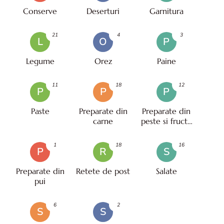
Conserve
Deserturi
Garnitura
21
4
3
L
O
P
Legume
Orez
Paine
11
18
12
P
P
P
Paste
Preparate din
Preparate din
carne
peste si fructe
de mare
1
18
16
P
R
S
Preparate din
Retete de post
Salate
pui
6
2
S
S