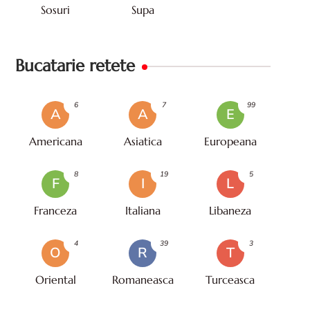
Sosuri
Supa
Bucatarie retete
6
7
99
A
A
E
Americana
Asiatica
Europeana
8
19
5
F
I
L
Franceza
Italiana
Libaneza
4
39
3
O
R
T
Oriental
Romaneasca
Turceasca