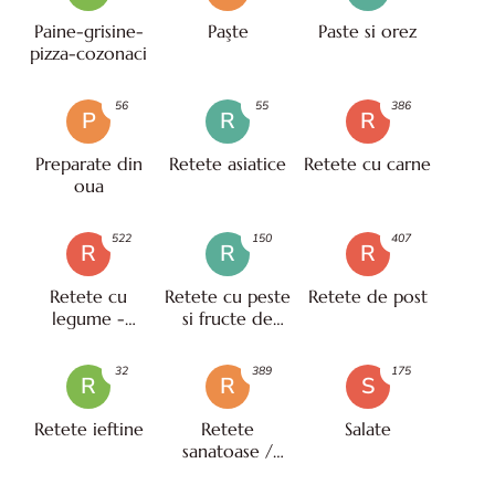
Paine-grisine-
Paşte
Paste si orez
pizza-cozonaci
56
55
386
P
R
R
Preparate din
Retete asiatice
Retete cu carne
oua
522
150
407
R
R
R
Retete cu
Retete cu peste
Retete de post
legume -
si fructe de
vegetariene
mare
32
389
175
R
R
S
Retete ieftine
Retete
Salate
sanatoase /
pentru diete