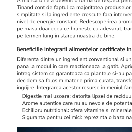
A manca bine a devenit o forma de respect pentr
Tinand cont de faptul ca majoritatea produselor d
simplitate si la ingrediente crescute fara interve
nivel de energie constant. Redescoperirea aromel
pe masa doar ceea ce hraneste cu adevarat, trans
pe termen lung in starea noastra de bine.
Beneficiile integrarii alimentelor certificate i
Diferenta dintre un ingredient conventional si unu
pana la modul in care reactioneaza la gatit. Agri
intreg sistem ce garanteaza ca plantele si-au pa
decidem sa folosim materie prima curata, transfor
ingrijire. Integrarea acestor resurse in meniul fam
Digestie mai usoara: datorita lipsei de rezidu
Arome autentice care nu au nevoie de potentato
Echilibru nutritional: ofera vitamine si mineral
Siguranta pentru cei mici: reprezinta o baza nat