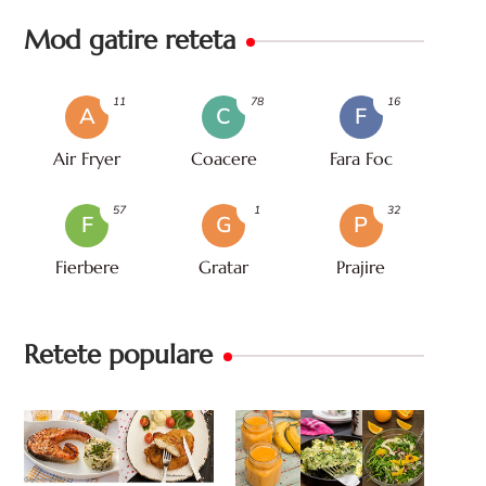
Mod gatire reteta
11
78
16
A
C
F
Air Fryer
Coacere
Fara Foc
57
1
32
F
G
P
Fierbere
Gratar
Prajire
Retete populare