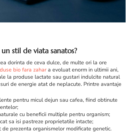
n stil de viata sanatos?
ea dorinta de ceva dulce, de multe ori la ore
duse bio fara zahar
a evoluat enorm in ultimii ani,
le la produse lactate sau gustari indulcite natural
asuri de energie atat de neplacute. Printre avantaje
lente pentru micul dejun sau cafea, fiind obtinute
entelor;
naturale cu beneficii multiple pentru organism;
at sa isi pastreze proprietatile intacte;
at de prezenta organismelor modificate genetic.