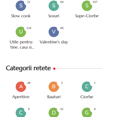
21
64
157
S
S
S
Slow cook
Sosuri
Supe-Ciorbe
134
85
U
V
Utile pentru
Valentine's day
tine, casa si
viata
Categorii retete
49
2
1
A
B
C
Aperitive
Bauturi
Ciorbe
9
51
6
C
D
G