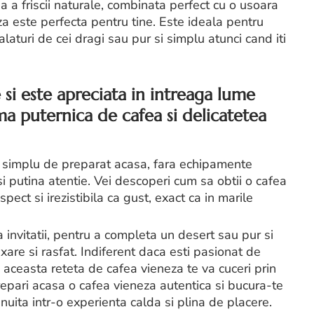
na a friscii naturale, combinata perfect cu o usoara
za este perfecta pentru tine. Este ideala pentru
aturi de cei dragi sau pur si simplu atunci cand iti
 si este apreciata in intreaga lume
ma puternica de cafea si delicatetea
de simplu de preparat acasa, fara echipamente
i putina atentie. Vei descoperi cum sa obtii o cafea
ect si irezistibila ca gust, exact ca in marile
invitatii, pentru a completa un desert sau pur si
re si rasfat. Indiferent daca esti pasionat de
 aceasta reteta de cafea vieneza te va cuceri prin
repari acasa o cafea vieneza autentica si bucura-te
nuita intr-o experienta calda si plina de placere.