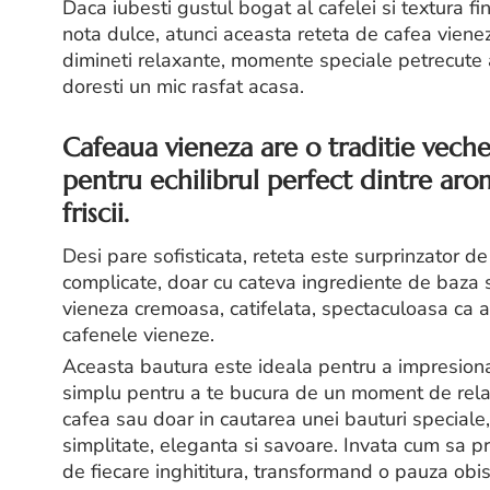
Daca iubesti gustul bogat al cafelei si textura fi
nota dulce, atunci aceasta reteta de cafea viene
dimineti relaxante, momente speciale petrecute al
doresti un mic rasfat acasa.
Cafeaua vieneza are o traditie veche
pentru echilibrul perfect dintre aro
friscii.
Desi pare sofisticata, reteta este surprinzator 
complicate, doar cu cateva ingrediente de baza s
vieneza cremoasa, catifelata, spectaculoasa ca asp
cafenele vieneze.
Aceasta bautura este ideala pentru a impresiona 
simplu pentru a te bucura de un moment de relaxa
cafea sau doar in cautarea unei bauturi speciale,
simplitate, eleganta si savoare. Invata cum sa p
de fiecare inghititura, transformand o pauza obis