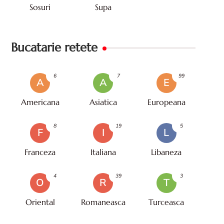
Sosuri
Supa
Bucatarie retete
6
7
99
A
A
E
Americana
Asiatica
Europeana
8
19
5
F
I
L
Franceza
Italiana
Libaneza
4
39
3
O
R
T
Oriental
Romaneasca
Turceasca