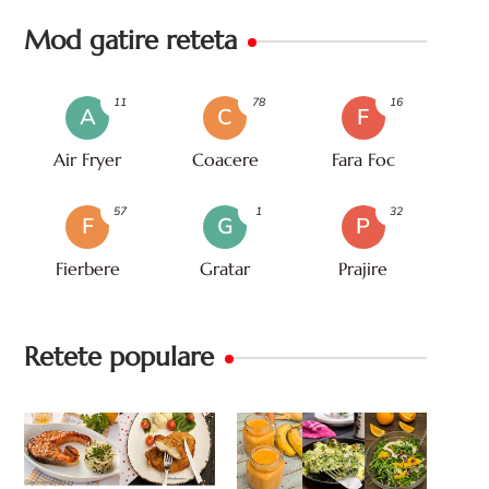
Mod gatire reteta
11
78
16
A
C
F
Air Fryer
Coacere
Fara Foc
57
1
32
F
G
P
Fierbere
Gratar
Prajire
Retete populare