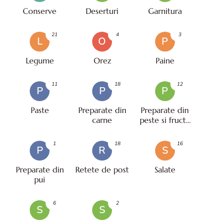
Conserve
Deserturi
Garnitura
21
4
3
L
O
P
Legume
Orez
Paine
11
18
12
P
P
P
Paste
Preparate din
Preparate din
carne
peste si fructe
de mare
1
18
16
P
R
S
Preparate din
Retete de post
Salate
pui
6
2
S
S