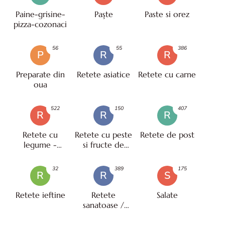
Paine-grisine-
Paşte
Paste si orez
pizza-cozonaci
56
55
386
P
R
R
Preparate din
Retete asiatice
Retete cu carne
oua
522
150
407
R
R
R
Retete cu
Retete cu peste
Retete de post
legume -
si fructe de
vegetariene
mare
32
389
175
R
R
S
Retete ieftine
Retete
Salate
sanatoase /
pentru diete