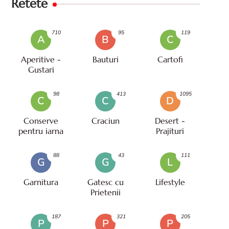
Retete
710
95
119
A
B
C
Aperitive -
Bauturi
Cartofi
Gustari
98
413
1095
C
C
D
Conserve
Craciun
Desert -
pentru iarna
Prajituri
88
43
111
G
G
L
Garnitura
Gatesc cu
Lifestyle
Prietenii
187
321
205
P
P
P