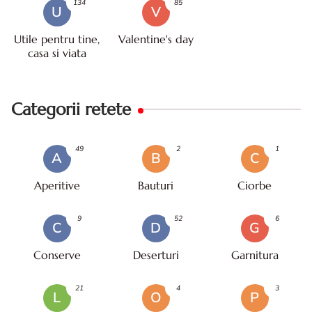
134
85
U
V
Utile pentru tine,
Valentine's day
casa si viata
Categorii retete
49
2
1
A
B
C
Aperitive
Bauturi
Ciorbe
9
52
6
C
D
G
Conserve
Deserturi
Garnitura
21
4
3
L
O
P