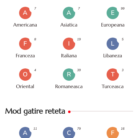
7
7
99
A
A
E
Americana
Asiatica
Europeana
8
19
5
F
I
L
Franceza
Italiana
Libaneza
4
39
3
O
R
T
Oriental
Romaneasca
Turceasca
Mod gatire reteta
11
79
16
A
C
F