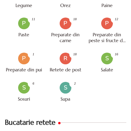
Legume
Orez
Paine
11
18
12
P
P
P
Paste
Preparate din
Preparate din
carne
peste si fructe de
mare
1
18
16
P
R
S
Preparate din pui
Retete de post
Salate
6
2
S
S
Sosuri
Supa
Bucatarie retete