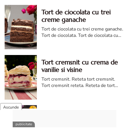
Tort de ciocolata cu trei
creme ganache
Tort de ciocolata cu trei creme ganache.
Tort de ciocolata. Tort de ciocolata cu
trei creme ganache. Reteta tort de
ciocolata. Tort de ciocolata reteta diva
Tort cremsnit cu crema de
vanilie si visine
Tort cremsnit. Reteta tort cremsnit.
Tort cremsnit reteta. Reteta de tort
cremsnit cu vanilie. Tort cremsnit sau
kremes torta
Tort de morcovi cu nuca
Tort de morcovi cu nuci. Reteta de tort