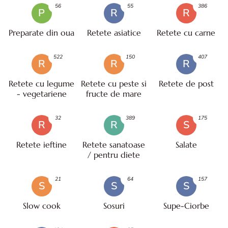
56
55
386
P
R
R
Preparate din oua
Retete asiatice
Retete cu carne
522
150
407
R
R
R
Retete cu legume
Retete cu peste si
Retete de post
- vegetariene
fructe de mare
32
389
175
R
R
S
Retete ieftine
Retete sanatoase
Salate
/ pentru diete
21
64
157
S
S
S
Slow cook
Sosuri
Supe-Ciorbe