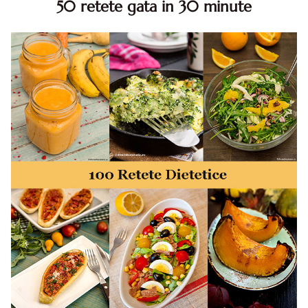
50 retete gata in 30 minute
50 retete gata in 30 minute. 50 idei retete gata in 30
minute. Retete rapide. Retete rapide de mancare. Idei
retete mancare rapid