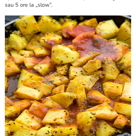
sau 5 ore la „slow”.