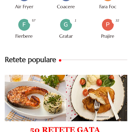
Air Fryer
Coacere
Fara Foc
57
1
32
F
G
P
Fierbere
Gratar
Prajire
Retete populare