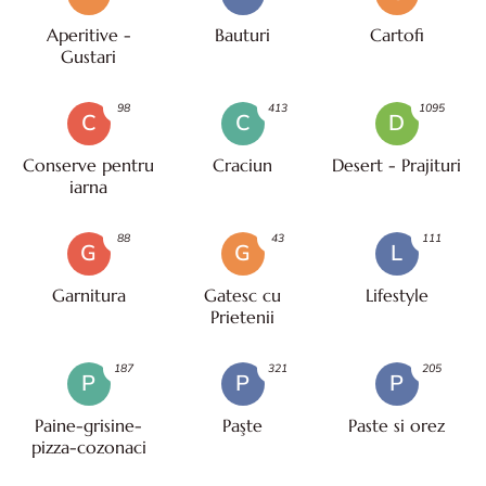
Aperitive -
Bauturi
Cartofi
Gustari
98
413
1095
C
C
D
Conserve pentru
Craciun
Desert - Prajituri
iarna
88
43
111
G
G
L
Garnitura
Gatesc cu
Lifestyle
Prietenii
187
321
205
P
P
P
Paine-grisine-
Paşte
Paste si orez
pizza-cozonaci