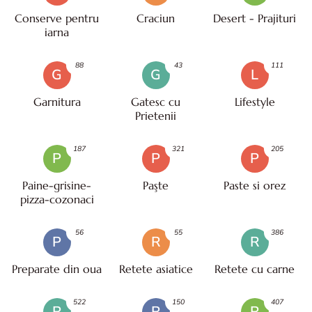
Conserve pentru
Craciun
Desert - Prajituri
iarna
88
43
111
G
G
L
Garnitura
Gatesc cu
Lifestyle
Prietenii
187
321
205
P
P
P
Paine-grisine-
Paşte
Paste si orez
pizza-cozonaci
56
55
386
P
R
R
Preparate din oua
Retete asiatice
Retete cu carne
522
150
407
R
R
R