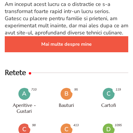
Am inceput acest lucru ca o distractie ce s-a
transformat foarte rapid intr-un lucru serios.
Gatesc cu placere pentru familie si prieteni, am
experimentat mult inainte, dar mai ales dupa ce am
avut site-ul, aprofundand diverse tehnici culinare.
Mai multe despre mine
Retete
710
95
119
A
B
C
Aperitive -
Bauturi
Cartofi
Gustari
98
413
1095
C
C
D