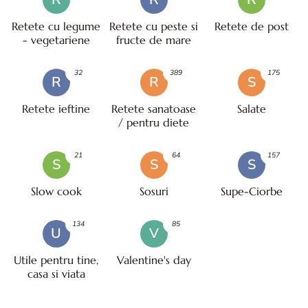
Retete cu legume
Retete cu peste si
Retete de post
- vegetariene
fructe de mare
32
389
175
R
R
S
Retete ieftine
Retete sanatoase
Salate
/ pentru diete
21
64
157
S
S
S
Slow cook
Sosuri
Supe-Ciorbe
134
85
U
V
Utile pentru tine,
Valentine's day
casa si viata