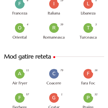
8
19
5
F
I
L
Franceza
Italiana
Libaneza
4
39
3
O
R
T
Oriental
Romaneasca
Turceasca
Mod gatire reteta
11
79
16
A
C
F
Air Fryer
Coacere
Fara Foc
57
1
32
F
G
P
Fierbere
Gratar
Prajire