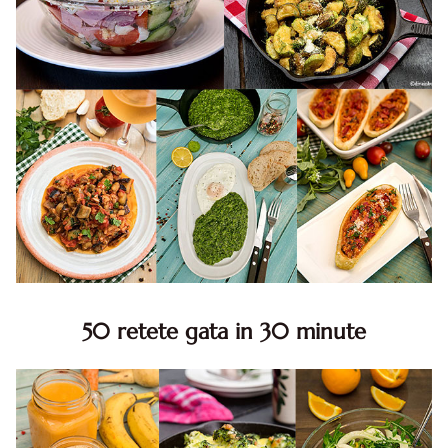
50 retete gata in 30 minute
50 retete gata in 30 minute. 50 idei retete gata in 30
minute. Retete rapide. Retete rapide de mancare. Idei
retete mancare rapid