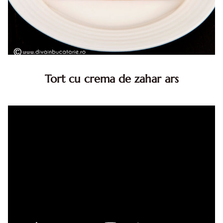
Tort cu crema de zahar ars
Tort cu crema de zahar ars, reteta veche, din caietul
bunicii. Desi este o reteta veche ramane are inca mare
succes. Acest tort cu crema de zahar ars este unul
din acele torturi...