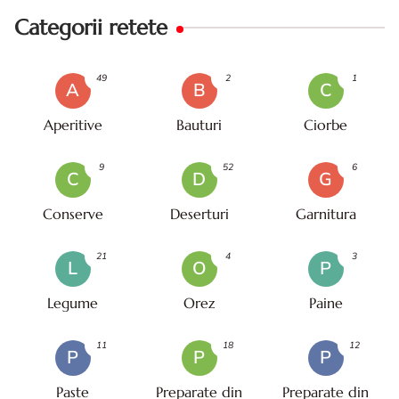
Categorii retete
49
2
1
A
B
C
Aperitive
Bauturi
Ciorbe
9
52
6
C
D
G
Conserve
Deserturi
Garnitura
21
4
3
L
O
P
Legume
Orez
Paine
11
18
12
P
P
P
Paste
Preparate din
Preparate din