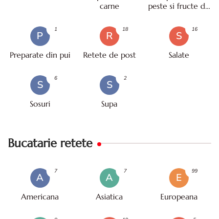
carne
peste si fructe de
mare
1
18
16
P
R
S
Preparate din pui
Retete de post
Salate
6
2
S
S
Sosuri
Supa
Bucatarie retete
7
7
99
A
A
E
Americana
Asiatica
Europeana