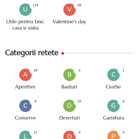
134
85
U
V
Utile pentru tine,
Valentine's day
casa si viata
Categorii retete
49
2
1
A
B
C
Aperitive
Bauturi
Ciorbe
9
52
6
C
D
G
Conserve
Deserturi
Garnitura
21
4
3
L
O
P