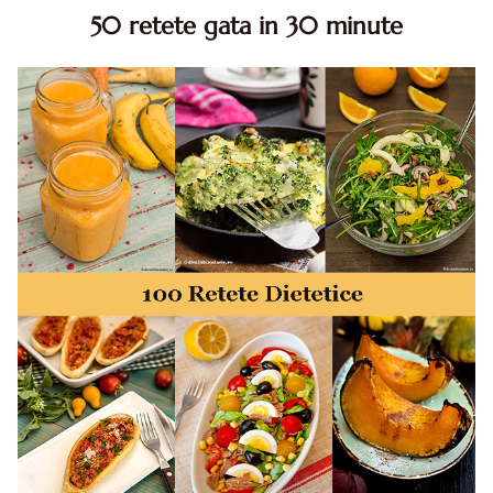
50 retete gata in 30 minute
50 retete gata in 30 minute. 50 idei retete gata in 30
minute. Retete rapide. Retete rapide de mancare. Idei
retete mancare rapid