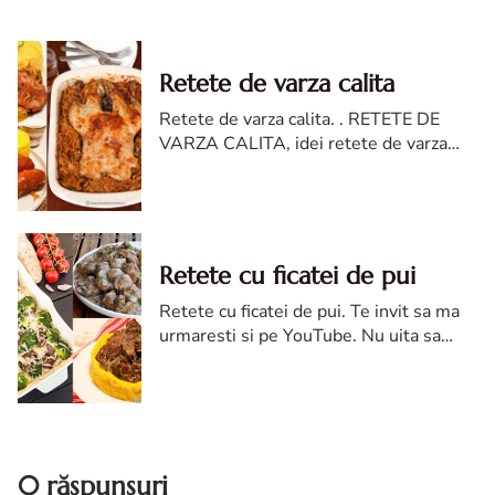
Retete de varza calita
Retete de varza calita. . RETETE DE
VARZA CALITA, idei retete de varza
calita, cum sa faci retete de varza calita,
retete simple de de varza calita
Retete cu ficatei de pui
Retete cu ficatei de pui. Te invit sa ma
urmaresti si pe YouTube. Nu uita sa
apesi pe clopotel pentru a fi notificat
cand postez o reteta noua.
0 răspunsuri