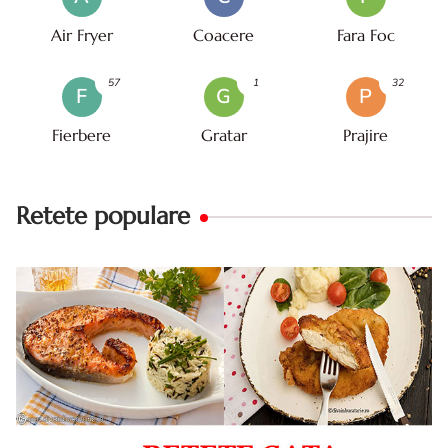
Air Fryer
Coacere
Fara Foc
57
1
32
F
G
P
Fierbere
Gratar
Prajire
Retete populare