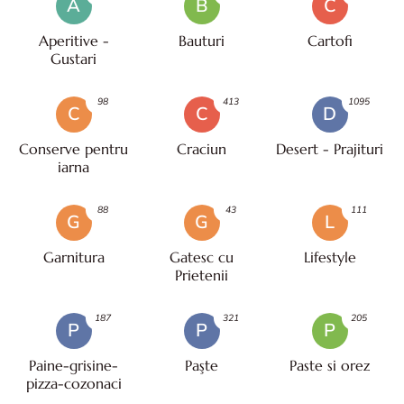
A
B
C
Aperitive -
Bauturi
Cartofi
Gustari
98
413
1095
C
C
D
Conserve pentru
Craciun
Desert - Prajituri
iarna
88
43
111
G
G
L
Garnitura
Gatesc cu
Lifestyle
Prietenii
187
321
205
P
P
P
Paine-grisine-
Paşte
Paste si orez
pizza-cozonaci