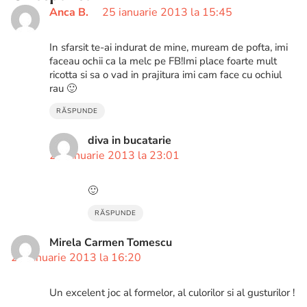
Anca B.
25 ianuarie 2013 la 15:45
In sfarsit te-ai indurat de mine, muream de pofta, imi
faceau ochii ca la melc pe FB!Imi place foarte mult
ricotta si sa o vad in prajitura imi cam face cu ochiul
rau 🙂
RĂSPUNDE
diva in bucatarie
27 ianuarie 2013 la 23:01
🙂
RĂSPUNDE
Mirela Carmen Tomescu
25 ianuarie 2013 la 16:20
Un excelent joc al formelor, al culorilor si al gusturilor !