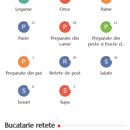
Legume
Orez
Paine
11
18
12
P
P
P
Paste
Preparate din
Preparate din
carne
peste si fructe de
mare
1
18
16
P
R
S
Preparate din pui
Retete de post
Salate
6
2
S
S
Sosuri
Supa
Bucatarie retete