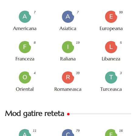
7
7
99
A
A
E
Americana
Asiatica
Europeana
8
19
5
F
I
L
Franceza
Italiana
Libaneza
4
39
3
O
R
T
Oriental
Romaneasca
Turceasca
Mod gatire reteta
11
79
16
A
C
F