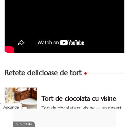
Retete delicioase de tort
Tort de ciocolata cu visine
Tort de ciocolata cu visine — un desert
elegant, dulce-acrisor, cu blat pufos de
cacao si crema de ciocolata