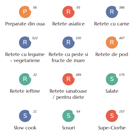
56
55
386
P
R
R
Preparate din oua
Retete asiatice
Retete cu carne
522
150
407
R
R
R
Retete cu legume
Retete cu peste si
Retete de post
- vegetariene
fructe de mare
32
389
175
R
R
S
Retete ieftine
Retete sanatoase
Salate
/ pentru diete
21
64
157
S
S
S
Slow cook
Sosuri
Supe-Ciorbe